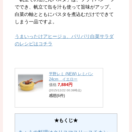
ででき、帆立て缶を汁も使って旨味がアップ、
白菜の軸とともにパスタを煮込むだけでできて
しまう一品ですよ。
うまいったけアヒージョ、パリパリ白菜サラダ
のレシピはコチラ
平野レミ (NEW) レミパン
24cm イエロー
7,884円
価格:
(2015/12/22 00:39時点)
感想(6件)
★もくじ★