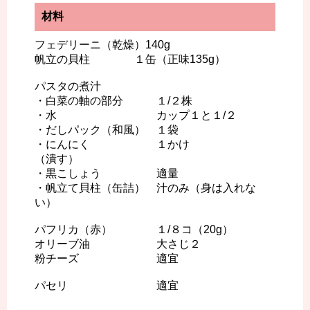
材料
フェデリーニ（乾燥）140g
帆立の貝柱 １缶（正味135g）
パスタの煮汁
・白菜の軸の部分 １/２株
・水 カップ１と１/２
・だしパック（和風） １袋
・にんにく １かけ
（潰す）
・黒こしょう 適量
・帆立て貝柱（缶詰） 汁のみ（身は入れな
い）
パフリカ（赤） １/８コ（20g）
オリーブ油 大さじ２
粉チーズ 適宜
パセリ 適宜