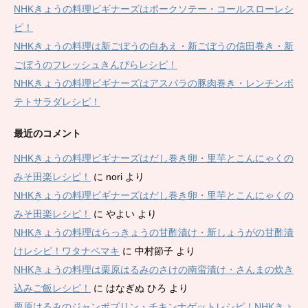
NHKきょうの料理ビギナーズはポークソテー・コールスローレシ
ピ！
NHKきょうの料理は新ごぼうの白あえ・新ごぼうの信田巻き・新
ごぼうのフレッシュきんぴらレシピ！
NHKきょうの料理ビギナーズはアスパラの豚肉巻き・レンチンポ
テトサラダレシピ！
最近のコメント
NHKきょうの料理ビギナーズはだし巻き卵・里芋とこんにゃくの
みそ田楽レシピ！
に
nori
より
NHKきょうの料理ビギナーズはだし巻き卵・里芋とこんにゃくの
みそ田楽レシピ！
に
やよい
より
NHKきょうの料理はらっきょうの甘酢漬け・新しょうがの甘酢漬
けレシピ！ワタナベマキ
に
中村節子
より
NHKきょうの料理は栗原はるみのさけの南蛮漬け・さんまの炊き
込みご飯レシピ！
に
はなぎぬ ひろ
より
栗原はるみのジャンボプリン・チキンナゲットレシピ！NHKきょ