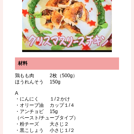
材料
鶏もも肉 2枚（500g）
ほうれんそう 150g
A
・にんにく １/２かけ
・オリーブ油 カップ１/４
・アンチョビ 15g
（ペースト/チューブタイプ）
・粉チーズ 大さじ２
・黒こしょう 小さじ１/２