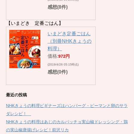
感想(8件)
【いまどき 定番ごはん】
いまどき定番ごはん
（別冊NHKきょうの
料理）
価格:
972円
(2019/4/26 05:15時点)
感想(0件)
最近の投稿
NHKきょうの料理ビギナーズはハンバーグ・ピーマンと卵のサラ
ダレシピ！
NHKきょうの料理はあじのカルパッチョ実山椒ドレッシング・鶏
の実山椒唐揚げレシピ！前沢リカ