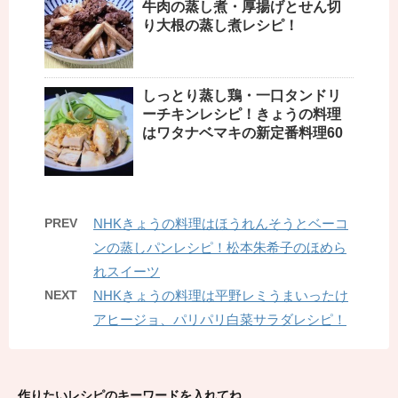
牛肉の蒸し煮・厚揚げとせん切
り大根の蒸し煮レシピ！
しっとり蒸し鶏・一口タンドリ
ーチキンレシピ！きょうの料理
はワタナベマキの新定番料理60
PREV
NHKきょうの料理はほうれんそうとベーコ
ンの蒸しパンレシピ！松本朱希子のほめら
れスイーツ
NEXT
NHKきょうの料理は平野レミうまいったけ
アヒージョ、パリパリ白菜サラダレシピ！
作りたいレシピのキーワードを入れてね