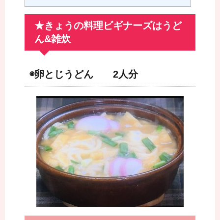
★きょうの料理ビギナーズはうど
ん&雑炊
◉卵とじうどん 2人分