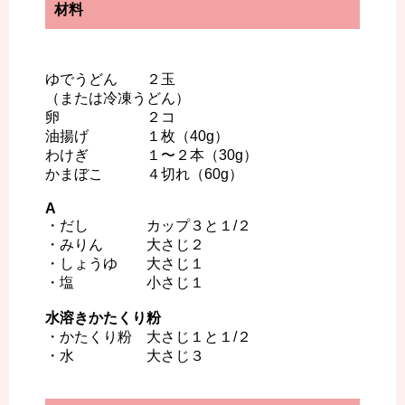
材料
ゆでうどん ２玉
（または冷凍うどん）
卵 ２コ
油揚げ １枚（40g）
わけぎ １〜２本（30g）
かまぼこ ４切れ（60g）
A
・だし カップ３と１/２
・みりん 大さじ２
・しょうゆ 大さじ１
・塩 小さじ１
水溶きかたくり粉
・かたくり粉 大さじ１と１/２
・水 大さじ３