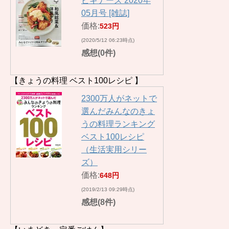
ビギナーズ 2020年
05月号 [雑誌]
価格:
523円
(2020/5/12 06:23時点)
感想(0件)
【きょうの料理 ベスト100レシピ 】
2300万人がネットで
選んだみんなのきょ
うの料理ランキング
ベスト100レシピ
（生活実用シリー
ズ）
価格:
648円
(2019/2/13 09:29時点)
感想(8件)