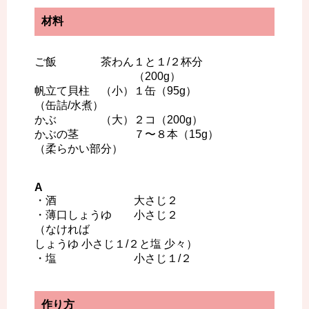
材料
ご飯 茶わん１と１/２杯分
（200g）
帆立て貝柱 （小）１缶（95g）
（缶詰/水煮）
かぶ （大）２コ（200g）
かぶの茎 ７〜８本（15g）
（柔らかい部分）
A
・酒 大さじ２
・薄口しょうゆ 小さじ２
（なければ
しょうゆ 小さじ１/２と塩 少々）
・塩 小さじ１/２
作り方