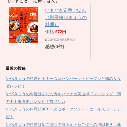
【いまどき 定番ごはん】
いまどき定番ごはん
（別冊NHKきょうの
料理）
価格:
972円
(2019/4/26 05:15時点)
感想(0件)
最近の投稿
NHKきょうの料理ビギナーズはハンバーグ・ピーマンと卵のサラ
ダレシピ！
NHKきょうの料理はあじのカルパッチョ実山椒ドレッシング・鶏
の実山椒唐揚げレシピ！前沢リカ
NHKきょうの料理ビギナーズはポークソテー・コールスローレシ
ピ！
NHKきょうの料理は新ごぼうの白あえ・新ごぼうの信田巻き・新