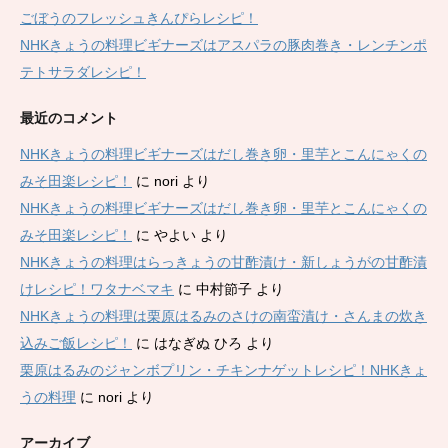
ごぼうのフレッシュきんぴらレシピ！
NHKきょうの料理ビギナーズはアスパラの豚肉巻き・レンチンポ
テトサラダレシピ！
最近のコメント
NHKきょうの料理ビギナーズはだし巻き卵・里芋とこんにゃくの
みそ田楽レシピ！
に
nori
より
NHKきょうの料理ビギナーズはだし巻き卵・里芋とこんにゃくの
みそ田楽レシピ！
に
やよい
より
NHKきょうの料理はらっきょうの甘酢漬け・新しょうがの甘酢漬
けレシピ！ワタナベマキ
に
中村節子
より
NHKきょうの料理は栗原はるみのさけの南蛮漬け・さんまの炊き
込みご飯レシピ！
に
はなぎぬ ひろ
より
栗原はるみのジャンボプリン・チキンナゲットレシピ！NHKきょ
うの料理
に
nori
より
アーカイブ