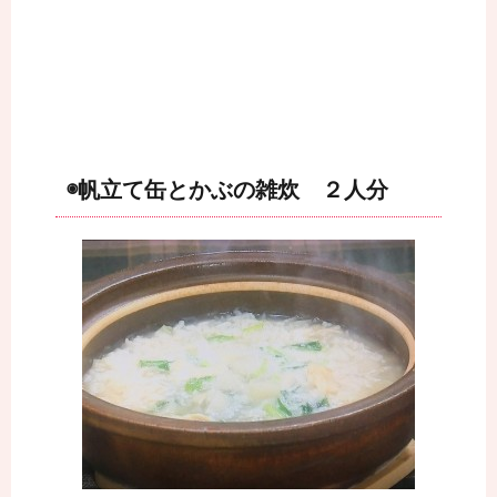
◉帆立て缶とかぶの雑炊 ２人分