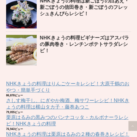
NHKきょうの料理は新ごぼうの白あえ・
新ごぼうの信田巻き・新ごぼうのフレッ
シュきんぴらレシピ！
NHKきょうの料理ビギナーズはアスパラ
の豚肉巻き・レンチンポテトサラダレシ
ピ！
NHKきょうの料理はりんごケーキレシピ！大原千鶴のお
やつ・簡単手づくり
86,878ビュー
さしす梅干し、にぎやか梅酒、梅サワーレシピ！NHKき
ょうの料理は横山タカ子・藤巻あつこ
79,055ビュー
栗原はるみの黒みつのパンナコッタ・カルボナーラレシ
ピ！NHKきょうの料理
76,943ビュー
NHKきょうの料理は栗原はるみの２種の春巻きレシピ！