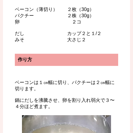
ベーコン（薄切り） ２枚（30g）
パクチー ２株（30g）
卵 ２コ
だし カップ２と１/２
みそ 大さじ２
作り方
ベーコンは１㎝幅に切り、パクチーは２㎝幅に
切ります。
鍋にだしを沸騰させ、卵を割り入れ弱火で３〜
４分ほど煮ます。