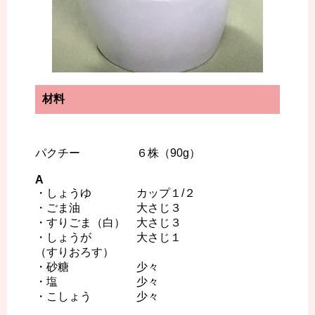
材料
パクチー ６株（90g）
A
・しょうゆ カップ１/２
・ごま油 大さじ３
・すりごま（白） 大さじ３
・しょうが 大さじ１
（すりおろす）
・砂糖 少々
・塩 少々
・こしょう 少々