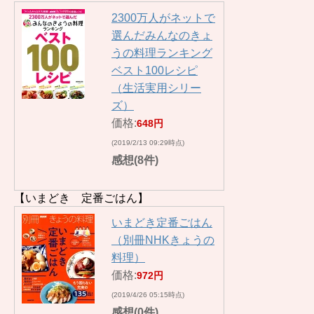
2300万人がネットで
選んだみんなのきょ
うの料理ランキング
ベスト100レシピ
（生活実用シリー
ズ）
価格:
648円
(2019/2/13 09:29時点)
感想(8件)
【いまどき 定番ごはん】
いまどき定番ごはん
（別冊NHKきょうの
料理）
価格:
972円
(2019/4/26 05:15時点)
感想(0件)