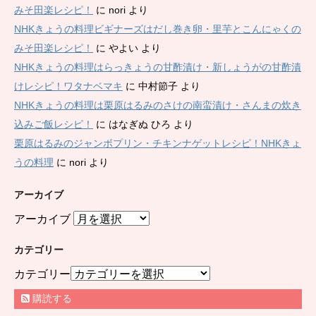
みそ田楽レシピ！
に
nori
より
NHKきょうの料理ビギナーズはだし巻き卵・里芋とこんにゃくの
みそ田楽レシピ！
に
やよい
より
NHKきょうの料理はらっきょうの甘酢漬け・新しょうがの甘酢漬
けレシピ！ワタナベマキ
に
中村節子
より
NHKきょうの料理は栗原はるみのさけの南蛮漬け・さんまの炊き
込みご飯レシピ！
に
はなぎぬ ひろ
より
栗原はるみのジャンボプリン・チキンナゲットレシピ！NHKきょ
うの料理
に
nori
より
アーカイブ
アーカイブ
カテゴリー
カテゴリー
購読する