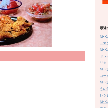
最近
NH
ーマ
NH
ドレ
リカ
NH
コー
NH
うの
レシ
NH