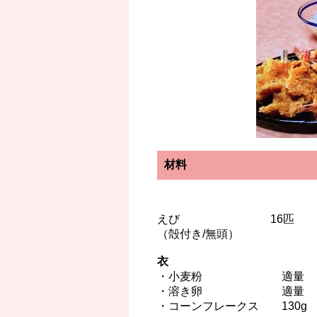
材料
えび 16匹
（殻付き/無頭）
衣
・小麦粉 適量
・溶き卵 適量
・コーンフレークス 130g