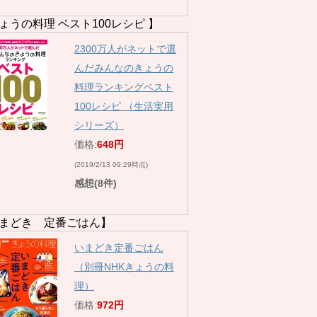
ょうの料理 ベスト100レシピ 】
2300万人がネットで選
んだみんなのきょうの
料理ランキングベスト
100レシピ （生活実用
シリーズ）
価格:
648円
(2019/2/13 09:29時点)
感想(8件)
まどき 定番ごはん】
いまどき定番ごはん
（別冊NHKきょうの料
理）
価格:
972円