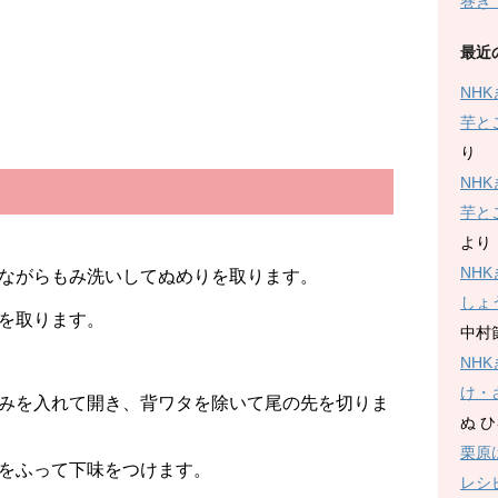
巻き
最近
NH
芋と
り
NH
芋と
より
NH
ながらもみ洗いしてぬめりを取ります。
しょ
を取ります。
中村
NH
け・
みを入れて開き、背ワタを除いて尾の先を切りま
ぬ 
栗原
をふって下味をつけます。
レシ