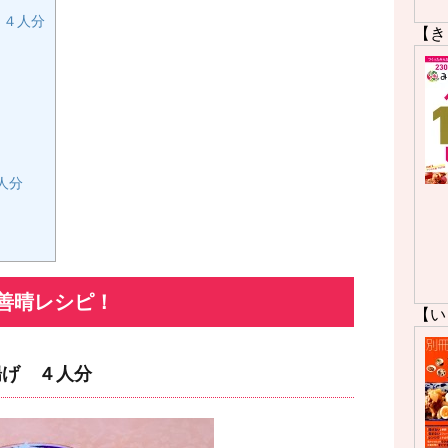
 ４人分
【き
人分
善晴レシピ！
【い
揚げ ４人分