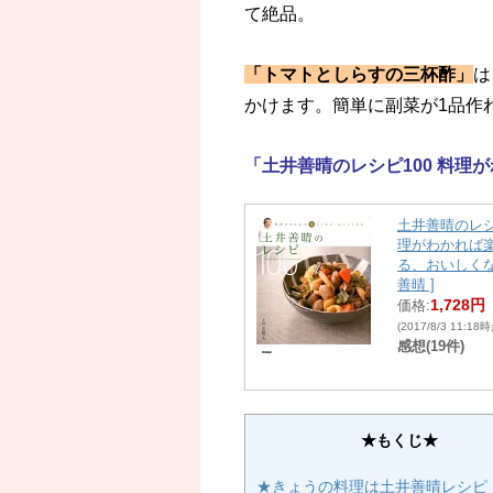
て絶品。
「トマトとしらすの三杯酢」
は
かけます。簡単に副菜が1品作
「土井善晴のレシピ100 料理
土井善晴のレシ
理がわかれば
る、おいしくな
善晴 ]
1,728円
価格:
(2017/8/3 11:18
感想(19件)
★もくじ★
★きょうの料理は土井善晴レシピ