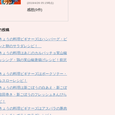
(2019/4/26 05:15時点)
感想(0件)
の投稿
Kきょうの料理ビギナーズはハンバーグ・ピ
ンと卵のサラダレシピ！
Kきょうの料理はあじのカルパッチョ実山椒
ッシング・鶏の実山椒唐揚げレシピ！前沢
Kきょうの料理ビギナーズはポークソテー・
ルスローレシピ！
Kきょうの料理は新ごぼうの白あえ・新ごぼ
信田巻き・新ごぼうのフレッシュきんぴら
ピ！
Kきょうの料理ビギナーズはアスパラの豚肉