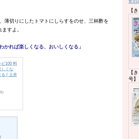
育児
【き
、薄切りにしたトマトにしらすをのせ、三杯酢を
れますよ。
がわかれば楽しくなる、おいしくなる」
ピ100 料
楽しくな
【き
る [ 土井
号】
時点)
！