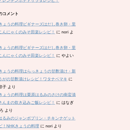
・レンチンポテトサラダレシピ！
のコメント
Kきょうの料理ビギナーズはだし巻き卵・里
こんにゃくのみそ田楽レシピ！
に
nori
よ
Kきょうの料理ビギナーズはだし巻き卵・里
こんにゃくのみそ田楽レシピ！
に
やよい
Kきょうの料理はらっきょうの甘酢漬け・新
うがの甘酢漬けレシピ！ワタナベマキ
に
節子
より
Kきょうの料理は栗原はるみのさけの南蛮漬
さんまの炊き込みご飯レシピ！
に
はなぎ
ひろ
より
はるみのジャンボプリン・チキンナゲット
ピ！NHKきょうの料理
に
nori
より