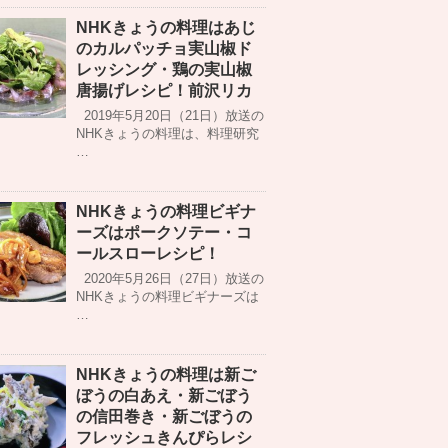
NHKきょうの料理はあじ
のカルパッチョ実山椒ド
レッシング・鶏の実山椒
唐揚げレシピ！前沢リカ
2019年5月20日（21日）放送の
NHKきょうの料理は、料理研究
…
NHKきょうの料理ビギナ
ーズはポークソテー・コ
ールスローレシピ！
2020年5月26日（27日）放送の
NHKきょうの料理ビギナーズは
…
NHKきょうの料理は新ご
ぼうの白あえ・新ごぼう
の信田巻き・新ごぼうの
フレッシュきんぴらレシ