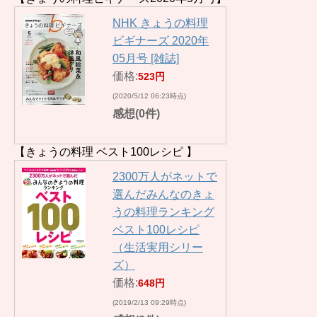
NHK きょうの料理
ビギナーズ 2020年
05月号 [雑誌]
価格:
523円
(2020/5/12 06:23時点)
感想(0件)
【きょうの料理 ベスト100レシピ 】
2300万人がネットで
選んだみんなのきょ
うの料理ランキング
ベスト100レシピ
（生活実用シリー
ズ）
価格:
648円
(2019/2/13 09:29時点)