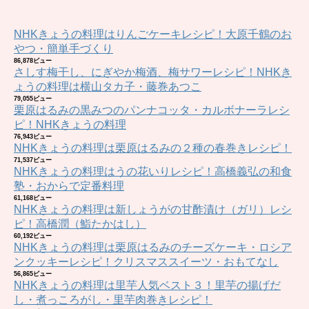
NHKきょうの料理はりんごケーキレシピ！大原千鶴のお
やつ・簡単手づくり
86,878ビュー
さしす梅干し、にぎやか梅酒、梅サワーレシピ！NHKき
ょうの料理は横山タカ子・藤巻あつこ
79,055ビュー
栗原はるみの黒みつのパンナコッタ・カルボナーラレシ
ピ！NHKきょうの料理
76,943ビュー
NHKきょうの料理は栗原はるみの２種の春巻きレシピ！
71,537ビュー
NHKきょうの料理はうの花いりレシピ！高橋義弘の和食
塾・おからで定番料理
61,168ビュー
NHKきょうの料理は新しょうがの甘酢漬け（ガリ）レシ
ピ！高橋潤（鮨たかはし）
60,192ビュー
NHKきょうの料理は栗原はるみのチーズケーキ・ロシア
ンクッキーレシピ！クリスマススイーツ・おもてなし
56,865ビュー
NHKきょうの料理は里芋人気ベスト３！里芋の揚げだ
し・煮っころがし・里芋肉巻きレシピ！