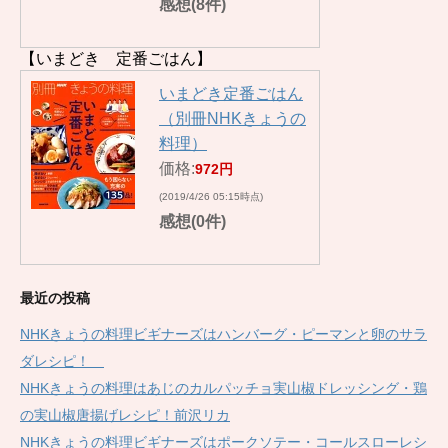
感想(8件)
【いまどき 定番ごはん】
いまどき定番ごはん
（別冊NHKきょうの
料理）
価格:
972円
(2019/4/26 05:15時点)
感想(0件)
最近の投稿
NHKきょうの料理ビギナーズはハンバーグ・ピーマンと卵のサラ
ダレシピ！
NHKきょうの料理はあじのカルパッチョ実山椒ドレッシング・鶏
の実山椒唐揚げレシピ！前沢リカ
NHKきょうの料理ビギナーズはポークソテー・コールスローレシ