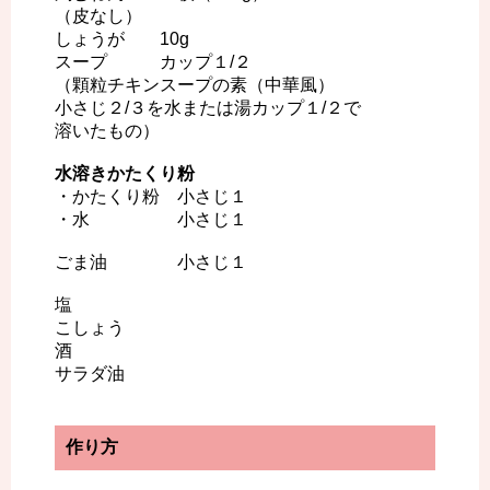
（皮なし）
しょうが 10g
スープ カップ１/２
（顆粒チキンスープの素（中華風）
小さじ２/３を水または湯カップ１/２で
溶いたもの）
水溶きかたくり粉
・かたくり粉 小さじ１
・水 小さじ１
ごま油 小さじ１
塩
こしょう
酒
サラダ油
作り方