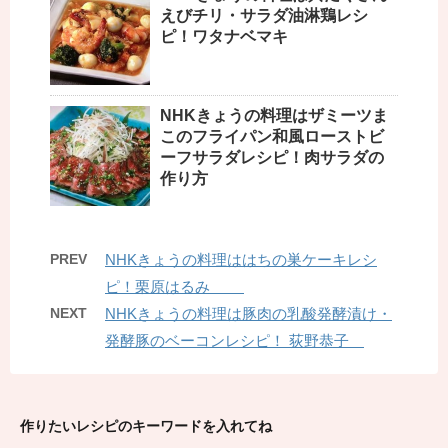
えびチリ・サラダ油淋鶏レシ
ピ！ワタナベマキ
NHKきょうの料理はザミーツま
このフライパン和風ローストビ
ーフサラダレシピ！肉サラダの
作り方
PREV
NHKきょうの料理ははちの巣ケーキレシ
ピ！栗原はるみ
NEXT
NHKきょうの料理は豚肉の乳酸発酵漬け・
発酵豚のベーコンレシピ！ 荻野恭子
作りたいレシピのキーワードを入れてね