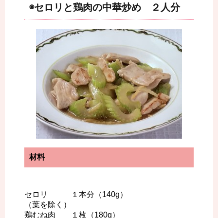
◉セロリと鶏肉の中華炒め ２人分
材料
セロリ １本分（140g）
（葉を除く）
鶏むね肉 １枚（180g）