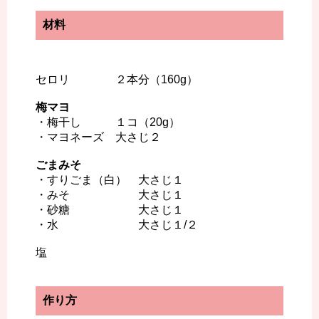
材料
セロリ ２本分（160g）
梅マヨ
・梅干し １コ（20g）
・マヨネーズ 大さじ２
ごまみそ
・すりごま（白） 大さじ１
・みそ 大さじ１
・砂糖 大さじ１
・水 大さじ１/２
塩
作り方