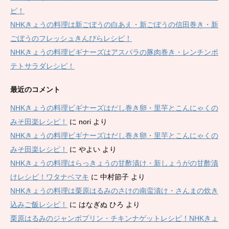
ピ！
NHKきょうの料理は新ごぼうの白あえ・新ごぼうの信田巻き・新
ごぼうのフレッシュきんぴらレシピ！
NHKきょうの料理ビギナーズはアスパラの豚肉巻き・レンチンポ
テトサラダレシピ！
最近のコメント
NHKきょうの料理ビギナーズはだし巻き卵・里芋とこんにゃくの
みそ田楽レシピ！
に
nori
より
NHKきょうの料理ビギナーズはだし巻き卵・里芋とこんにゃくの
みそ田楽レシピ！
に
やよい
より
NHKきょうの料理はらっきょうの甘酢漬け・新しょうがの甘酢漬
けレシピ！ワタナベマキ
に
中村節子
より
NHKきょうの料理は栗原はるみのさけの南蛮漬け・さんまの炊き
込みご飯レシピ！
に
はなぎぬ ひろ
より
栗原はるみのジャンボプリン・チキンナゲットレシピ！NHKきょ