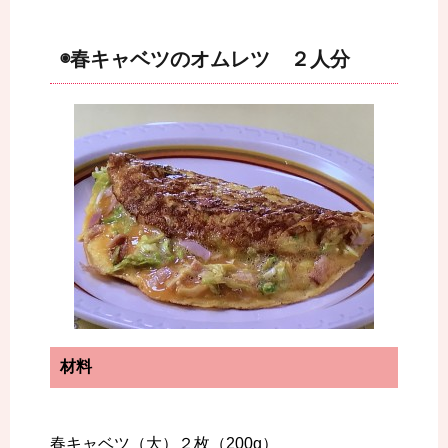
◉春キャベツのオムレツ ２人分
材料
春キャベツ（大）２枚（200g）