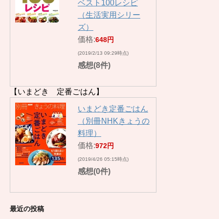
ベスト100レシピ
（生活実用シリー
ズ）
価格:
648円
(2019/2/13 09:29時点)
感想(8件)
【いまどき 定番ごはん】
いまどき定番ごはん
（別冊NHKきょうの
料理）
価格:
972円
(2019/4/26 05:15時点)
感想(0件)
最近の投稿