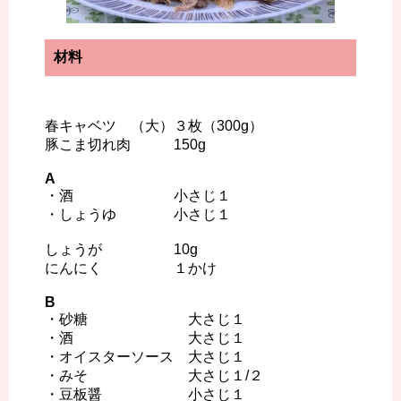
材料
春キャベツ （大）３枚（300g）
豚こま切れ肉 150g
A
・酒 小さじ１
・しょうゆ 小さじ１
しょうが 10g
にんにく １かけ
B
・砂糖 大さじ１
・酒 大さじ１
・オイスターソース 大さじ１
・みそ 大さじ１/２
・豆板醤 小さじ１