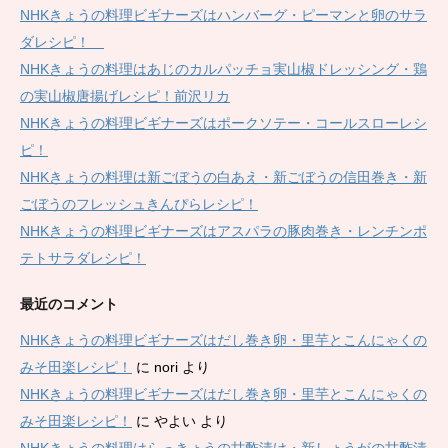
NHKきょうの料理ビギナーズはハンバーグ・ピーマンと卵のサラ
ダレシピ！
NHKきょうの料理はあじのカルパッチョ実山椒ドレッシング・鶏
の実山椒唐揚げレシピ！前沢リカ
NHKきょうの料理ビギナーズはポークソテー・コールスローレシ
ピ！
NHKきょうの料理は新ごぼうの白あえ・新ごぼうの信田巻き・新
ごぼうのフレッシュきんぴらレシピ！
NHKきょうの料理ビギナーズはアスパラの豚肉巻き・レンチンポ
テトサラダレシピ！
最近のコメント
NHKきょうの料理ビギナーズはだし巻き卵・里芋とこんにゃくの
みそ田楽レシピ！
に
nori
より
NHKきょうの料理ビギナーズはだし巻き卵・里芋とこんにゃくの
みそ田楽レシピ！
に
やよい
より