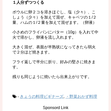
１人分ずつつくる
ボウルに卵２コを溶きほぐし、塩（少々）、こ
しょう（少々）を加えて混ぜ、キャベツの１/２
量、ハムの１/２量を加えて混ぜます。（卵液）
小さめのフライパンにバター（10g）を入れて中
火で溶かし、卵液を流し入れます。
大きく混ぜ、表面が半熟状になってきたら弱火
で２分ほど焼きます。
フライ返しで半分に折り、好みの堅さに焼きま
す。
残りも同じように焼いたら出来上がりです。
-
きょうの料理ビギナーズ
,
・野菜おかず料理
Sponsord Link