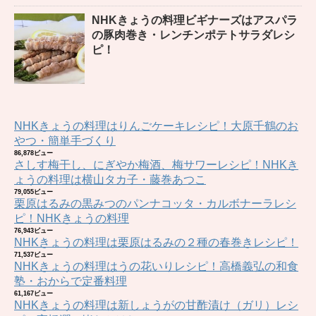
NHKきょうの料理ビギナーズはアスパラ
の豚肉巻き・レンチンポテトサラダレシ
ピ！
NHKきょうの料理はりんごケーキレシピ！大原千鶴のお
やつ・簡単手づくり
86,878ビュー
さしす梅干し、にぎやか梅酒、梅サワーレシピ！NHKき
ょうの料理は横山タカ子・藤巻あつこ
79,055ビュー
栗原はるみの黒みつのパンナコッタ・カルボナーラレシ
ピ！NHKきょうの料理
76,943ビュー
NHKきょうの料理は栗原はるみの２種の春巻きレシピ！
71,537ビュー
NHKきょうの料理はうの花いりレシピ！高橋義弘の和食
塾・おからで定番料理
61,167ビュー
NHKきょうの料理は新しょうがの甘酢漬け（ガリ）レシ