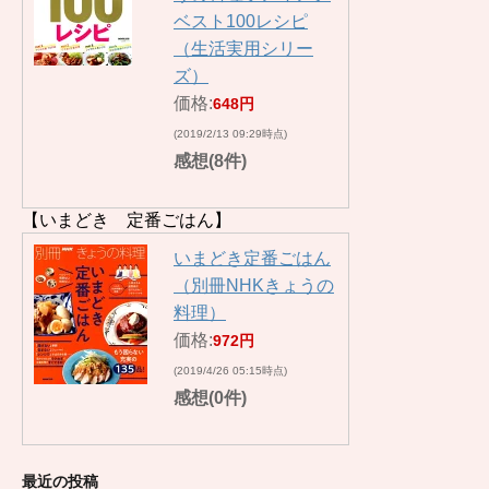
ベスト100レシピ
（生活実用シリー
ズ）
価格:
648円
(2019/2/13 09:29時点)
感想(8件)
【いまどき 定番ごはん】
いまどき定番ごはん
（別冊NHKきょうの
料理）
価格:
972円
(2019/4/26 05:15時点)
感想(0件)
最近の投稿