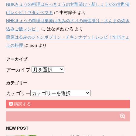
NHKきょうの料理はらっきょうの甘酢漬け・新しょうがの甘酢漬
けレシピ！ワタナベマキ
に
中村節子
より
NHKきょうの料理は栗原はるみのさけの南蛮漬け・さんまの炊き
込みご飯レシピ！
に
はなぎぬ ひろ
より
栗原はるみのジャンボプリン・チキンナゲットレシピ！NHKきょ
うの料理
に
nori
より
アーカイブ
アーカイブ
カテゴリー
カテゴリー
購読する
NEW POST