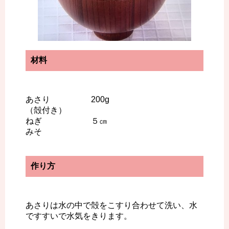
材料
あさり 200g
（殻付き）
ねぎ ５㎝
みそ
作り方
あさりは水の中で殻をこすり合わせて洗い、水
ですすいで水気をきります。