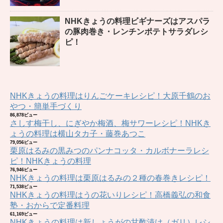
NHKきょうの料理ビギナーズはアスパラ
の豚肉巻き・レンチンポテトサラダレシ
ピ！
NHKきょうの料理はりんごケーキレシピ！大原千鶴のお
やつ・簡単手づくり
86,878ビュー
さしす梅干し、にぎやか梅酒、梅サワーレシピ！NHKき
ょうの料理は横山タカ子・藤巻あつこ
79,056ビュー
栗原はるみの黒みつのパンナコッタ・カルボナーラレシ
ピ！NHKきょうの料理
76,946ビュー
NHKきょうの料理は栗原はるみの２種の春巻きレシピ！
71,538ビュー
NHKきょうの料理はうの花いりレシピ！高橋義弘の和食
塾・おからで定番料理
61,169ビュー
NHKきょうの料理は新しょうがの甘酢漬け（ガリ）レシ