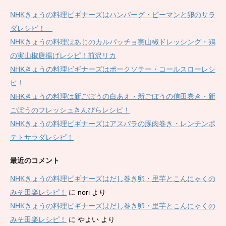
NHKきょうの料理ビギナーズはハンバーグ・ピーマンと卵のサラ
ダレシピ！
NHKきょうの料理はあじのカルパッチョ実山椒ドレッシング・鶏
の実山椒唐揚げレシピ！前沢リカ
NHKきょうの料理ビギナーズはポークソテー・コールスローレシ
ピ！
NHKきょうの料理は新ごぼうの白あえ・新ごぼうの信田巻き・新
ごぼうのフレッシュきんぴらレシピ！
NHKきょうの料理ビギナーズはアスパラの豚肉巻き・レンチンポ
テトサラダレシピ！
最近のコメント
NHKきょうの料理ビギナーズはだし巻き卵・里芋とこんにゃくの
みそ田楽レシピ！
に
nori
より
NHKきょうの料理ビギナーズはだし巻き卵・里芋とこんにゃくの
みそ田楽レシピ！
に
やよい
より