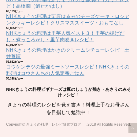
ピ！高橋潤（鮨たかはし）
60,193ビュー
NHKきょうの料理は栗原はるみのチーズケーキ・ロシア
ンクッキーレシピ！クリスマススイーツ・おもてなし
56,865ビュー
NHKきょうの料理は里芋人気ベスト３！里芋の揚げだ
し・煮っころがし・里芋肉巻きレシピ！
56,042ビュー
NHKきょうの料理はかきのクリームシチューレシピ！土
井善晴
55,832ビュー
コウケンテツの最強ミートソースレシピ！NHKきょうの
料理はコウさんちの人気定番ごはん
50,338ビュー
NHKきょうの料理ビギナーズは豚のしょうが焼き・あさりのみそ
汁レシピ！
きょうの料理のレシピを覚え書き！料理上手なお母さん
を目指して勉強中！
Copyright© きょうの料理 レシピ研究ブログ , 2018 All Rights Reserved.