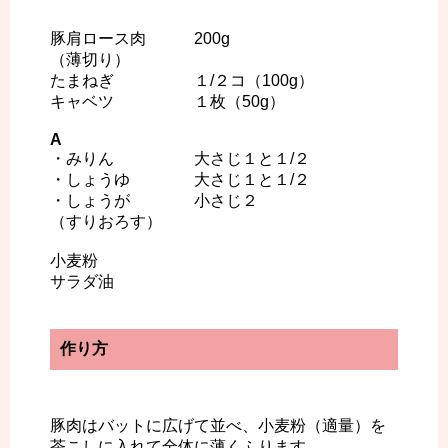
豚肩ロース肉 200g
（薄切り）
たまねぎ １/２コ（100g）
キャベツ １枚（50g）
A
・みりん 大さじ１と１/２
・しょうゆ 大さじ１と１/２
・しょうが 小さじ２
（すりおろす）
小麦粉
サラダ油
作り方
豚肉はバットに広げて並べ、小麦粉（適量）を
茶こしに入れて全体に薄くふります。