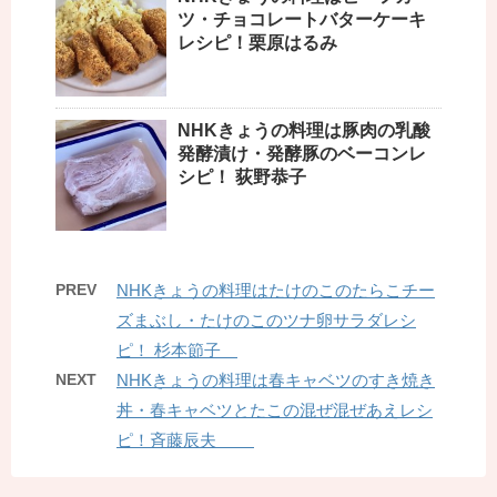
ツ・チョコレートバターケーキ
レシピ！栗原はるみ
NHKきょうの料理は豚肉の乳酸
発酵漬け・発酵豚のベーコンレ
シピ！ 荻野恭子
PREV
NHKきょうの料理はたけのこのたらこチー
ズまぶし・たけのこのツナ卵サラダレシ
ピ！ 杉本節子
NEXT
NHKきょうの料理は春キャベツのすき焼き
丼・春キャベツとたこの混ぜ混ぜあえレシ
ピ！斉藤辰夫