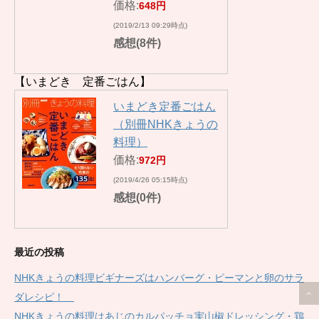
価格:
648円
(2019/2/13 09:29時点)
感想(8件)
【いまどき 定番ごはん】
いまどき定番ごはん
（別冊NHKきょうの
料理）
価格:
972円
(2019/4/26 05:15時点)
感想(0件)
最近の投稿
NHKきょうの料理ビギナーズはハンバーグ・ピーマンと卵のサラ
ダレシピ！
NHKきょうの料理はあじのカルパッチョ実山椒ドレッシング・鶏