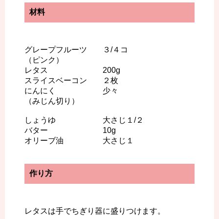
材料
グレープフルーツ ３/４コ
（ピンク）
レタス 200g
スライスベーコン ２枚
にんにく 少々
（みじん切り）
しょうゆ 大さじ１/２
バター 10g
オリーブ油 大さじ１
作り方
レタスは手でちぎり器に盛りつけます。