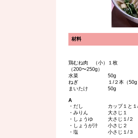
材料
鶏むね肉 （小）１枚
（200〜250g）
水菜 50g
ねぎ １/２本（50g
まいたけ 50g
A
・だし カップ１と１/
・みりん 大さじ１
・しょうゆ 大さじ１/２
・しょうが汁 小さじ２
・塩 小さじ１/３