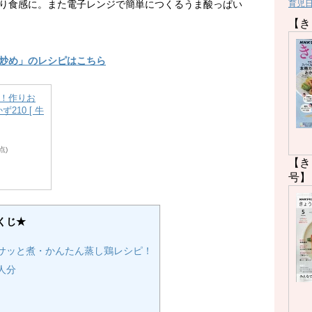
育児
り食感に。また電子レンジで簡単につくるうま酸っぱい
【き
炒め」のレシピはこちら
成！作りお
210 [ 牛
時点)
【き
号】
くじ★
サッと煮・かんたん蒸し鶏レシピ！
人分