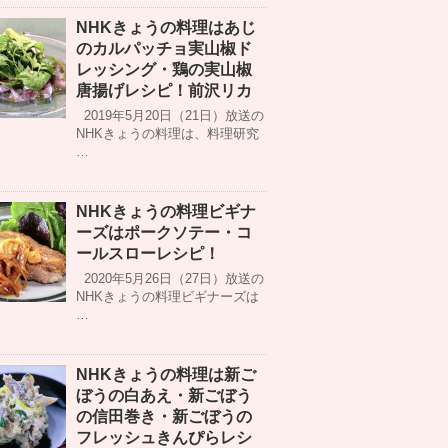
NHKきょうの料理はあじ
のカルパッチョ実山椒ド
レッシング・鶏の実山椒
唐揚げレシピ！前沢リカ
2019年5月20日（21日）放送の
NHKきょうの料理は、料理研究
…
NHKきょうの料理ビギナ
ーズはポークソテー・コ
ールスローレシピ！
2020年5月26日（27日）放送の
NHKきょうの料理ビギナーズは
…
NHKきょうの料理は新ご
ぼうの白あえ・新ごぼう
の信田巻き・新ごぼうの
フレッシュきんぴらレシ