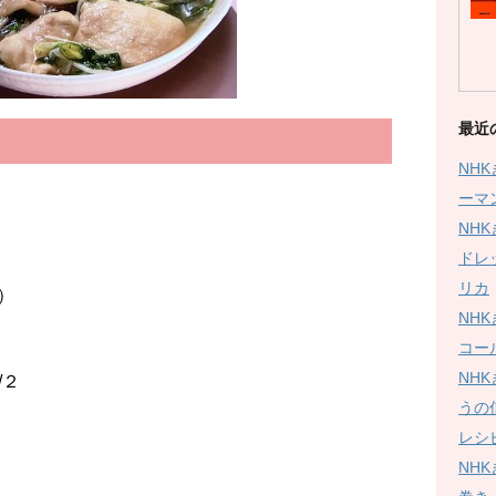
最近
NH
ーマ
NH
ドレ
リカ
）
NH
コー
NH
２
うの
レシ
NH