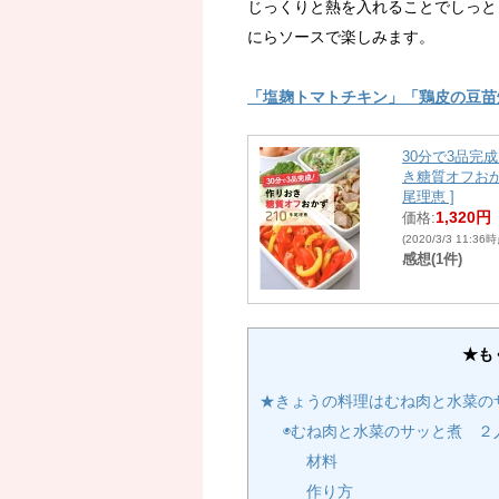
じっくりと熱を入れることでしっと
にらソースで楽しみます。
「塩麹トマトチキン」「鶏皮の豆苗
30分で3品完
き糖質オフおかず
尾理恵 ]
1,320円
価格:
(2020/3/3 11:36
感想(1件)
★も
★きょうの料理はむね肉と水菜の
◉むね肉と水菜のサッと煮 ２
材料
作り方