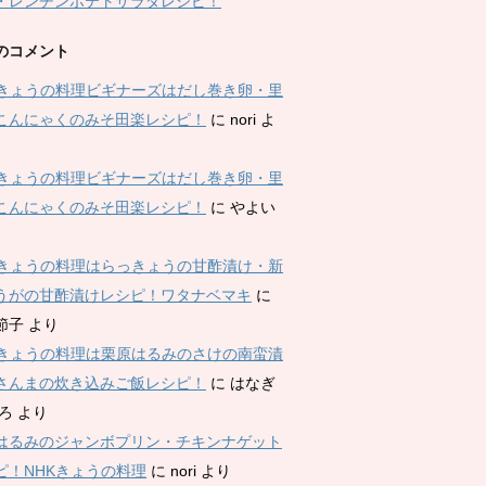
・レンチンポテトサラダレシピ！
のコメント
Kきょうの料理ビギナーズはだし巻き卵・里
こんにゃくのみそ田楽レシピ！
に
nori
よ
Kきょうの料理ビギナーズはだし巻き卵・里
こんにゃくのみそ田楽レシピ！
に
やよい
Kきょうの料理はらっきょうの甘酢漬け・新
うがの甘酢漬けレシピ！ワタナベマキ
に
節子
より
Kきょうの料理は栗原はるみのさけの南蛮漬
さんまの炊き込みご飯レシピ！
に
はなぎ
ひろ
より
はるみのジャンボプリン・チキンナゲット
ピ！NHKきょうの料理
に
nori
より