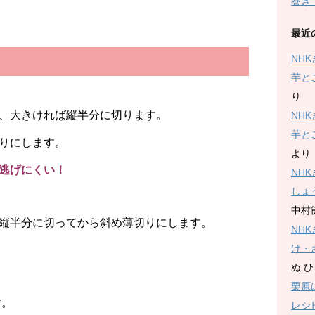
巻き
最近
NH
芋と
り
、大きければ縦半分に切ります。
NH
芋と
りにします。
より
逃げにくい！
NH
しょ
中村
縦半分に切ってから斜め薄切りにします。
NH
け・
ぬ 
栗原
す。
レシ