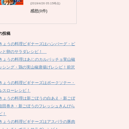
(2019/4/26 05:15時点)
感想(0件)
の投稿
Kきょうの料理ビギナーズはハンバーグ・ピ
ンと卵のサラダレシピ！
Kきょうの料理はあじのカルパッチョ実山椒
ッシング・鶏の実山椒唐揚げレシピ！前沢
Kきょうの料理ビギナーズはポークソテー・
ルスローレシピ！
Kきょうの料理は新ごぼうの白あえ・新ごぼ
信田巻き・新ごぼうのフレッシュきんぴら
ピ！
Kきょうの料理ビギナーズはアスパラの豚肉