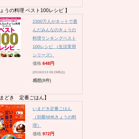
ょうの料理 ベスト100レシピ 】
2300万人がネットで選
んだみんなのきょうの
料理ランキングベスト
100レシピ （生活実用
シリーズ）
価格:
648円
(2019/2/13 09:29時点)
感想(8件)
まどき 定番ごはん】
いまどき定番ごはん
（別冊NHKきょうの料
理）
価格:
972円