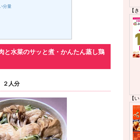
い分量
【き
肉と水菜のサッと煮・かんたん蒸し鶏
 ２人分
【い