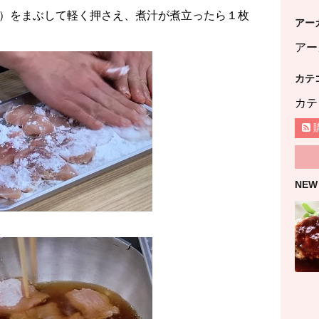
）をまぶして軽く押さえ、煮汁が煮立ったら１枚
アー
アー
カテ
カテ
NEW