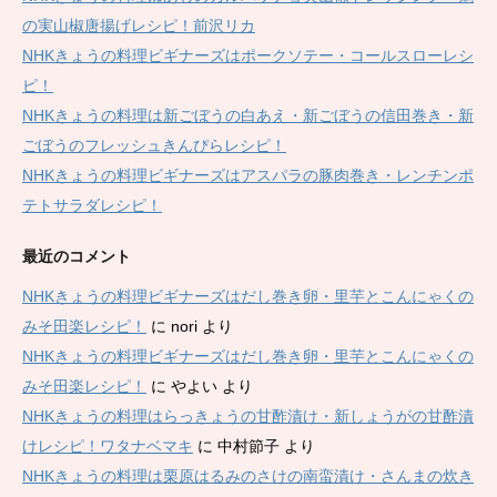
の実山椒唐揚げレシピ！前沢リカ
NHKきょうの料理ビギナーズはポークソテー・コールスローレシ
ピ！
NHKきょうの料理は新ごぼうの白あえ・新ごぼうの信田巻き・新
ごぼうのフレッシュきんぴらレシピ！
NHKきょうの料理ビギナーズはアスパラの豚肉巻き・レンチンポ
テトサラダレシピ！
最近のコメント
NHKきょうの料理ビギナーズはだし巻き卵・里芋とこんにゃくの
みそ田楽レシピ！
に
nori
より
NHKきょうの料理ビギナーズはだし巻き卵・里芋とこんにゃくの
みそ田楽レシピ！
に
やよい
より
NHKきょうの料理はらっきょうの甘酢漬け・新しょうがの甘酢漬
けレシピ！ワタナベマキ
に
中村節子
より
NHKきょうの料理は栗原はるみのさけの南蛮漬け・さんまの炊き