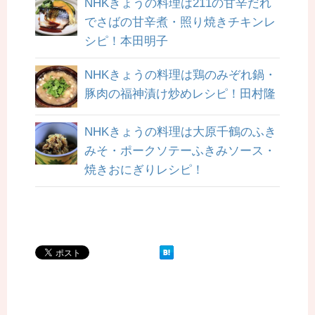
NHKきょうの料理は211の甘辛だれ
でさばの甘辛煮・照り焼きチキンレ
シピ！本田明子
NHKきょうの料理は鶏のみぞれ鍋・
豚肉の福神漬け炒めレシピ！田村隆
NHKきょうの料理は大原千鶴のふき
みそ・ポークソテーふきみソース・
焼きおにぎりレシピ！