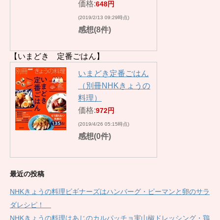
価格:
648円
(2019/2/13 09:29時点)
感想(8件)
【いまどき 定番ごはん】
いまどき定番ごはん
（別冊NHKきょうの
料理）
価格:
972円
(2019/4/26 05:15時点)
感想(0件)
最近の投稿
NHKきょうの料理ビギナーズはハンバーグ・ピーマンと卵のサラ
ダレシピ！
NHKきょうの料理はあじのカルパッチョ実山椒ドレッシング・鶏