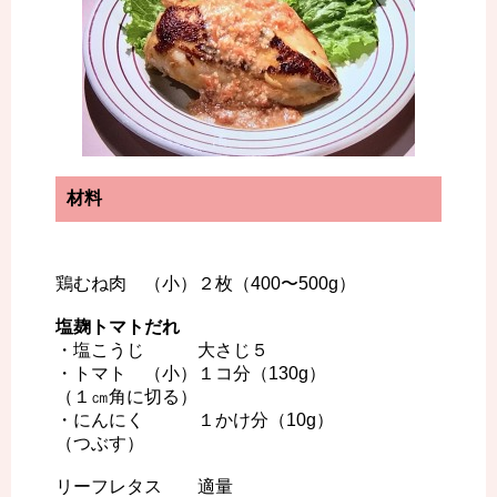
材料
鶏むね肉 （小）２枚（400〜500g）
塩麹トマトだれ
・塩こうじ 大さじ５
・トマト （小）１コ分（130g）
（１㎝角に切る）
・にんにく １かけ分（10g）
（つぶす）
リーフレタス 適量