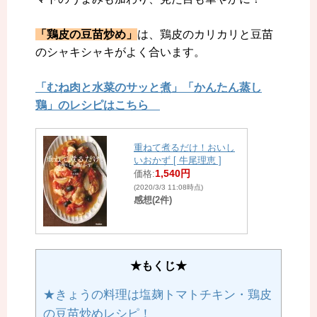
「鶏皮の豆苗炒め」
は、鶏皮のカリカリと豆苗
のシャキシャキがよく合います。
「むね肉と水菜のサッと煮」「かんたん蒸し
鶏」のレシピはこちら
重ねて煮るだけ！おいし
いおかず [ 牛尾理恵 ]
1,540円
価格:
(2020/3/3 11:08時点)
感想(2件)
★もくじ★
★きょうの料理は塩麹トマトチキン・鶏皮
の豆苗炒めレシピ！