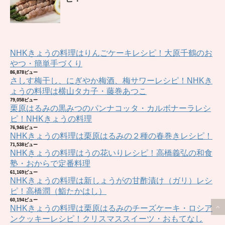
NHKきょうの料理はりんごケーキレシピ！大原千鶴のお
やつ・簡単手づくり
86,878ビュー
さしす梅干し、にぎやか梅酒、梅サワーレシピ！NHKき
ょうの料理は横山タカ子・藤巻あつこ
79,058ビュー
栗原はるみの黒みつのパンナコッタ・カルボナーラレシ
ピ！NHKきょうの料理
76,946ビュー
NHKきょうの料理は栗原はるみの２種の春巻きレシピ！
71,538ビュー
NHKきょうの料理はうの花いりレシピ！高橋義弘の和食
塾・おからで定番料理
61,169ビュー
NHKきょうの料理は新しょうがの甘酢漬け（ガリ）レシ
ピ！高橋潤（鮨たかはし）
60,194ビュー
NHKきょうの料理は栗原はるみのチーズケーキ・ロシア
ンクッキーレシピ！クリスマススイーツ・おもてなし