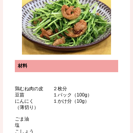
材料
鶏むね肉の皮 ２枚分
豆苗 １パック（100g）
にんにく １かけ分（10g）
（薄切り）
ごま油
塩
こしょう