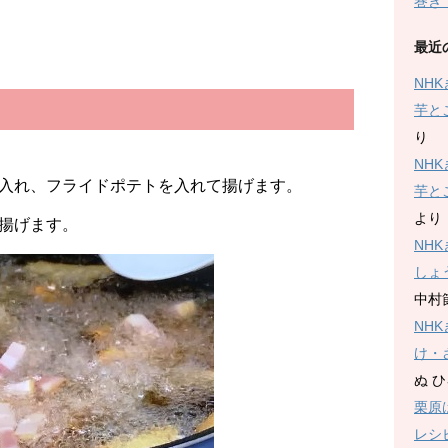
巻き
最近
NH
芋と
り
NH
入れ、フライドポテトを入れて揚げます。
芋と
より
揚げます。
NH
しょ
中村
NH
け・
ぬ 
栗原
レシ