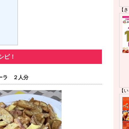
【き
シピ！
ーラ ２人分
【い