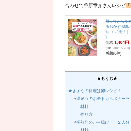
合わせて谷原章介さんレシピ
「
帰ってからで
るおかず400
理コレ1冊！） 
]
1,404円
価格:
(2018/3/2 05:43
感想(0件)
★もくじ★
★きょうの料理は卵レシピ！
◉温泉卵のポテトカルボナーラ
材料
作り方
◉半熟卵のから揚げ ２人分
材料