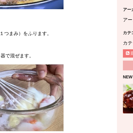
アー
アー
カテ
１つまみ）をふります。
カテ
て器で混ぜます。
NEW