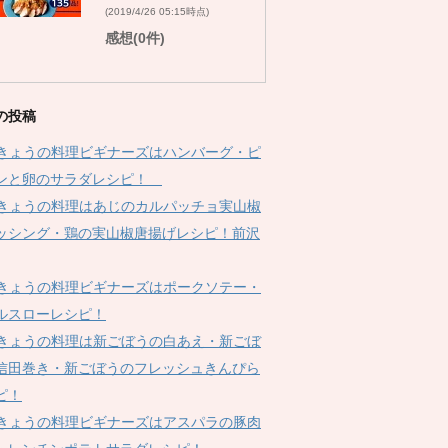
(2019/4/26 05:15時点)
感想(0件)
の投稿
Kきょうの料理ビギナーズはハンバーグ・ピ
ンと卵のサラダレシピ！
Kきょうの料理はあじのカルパッチョ実山椒
ッシング・鶏の実山椒唐揚げレシピ！前沢
Kきょうの料理ビギナーズはポークソテー・
ルスローレシピ！
Kきょうの料理は新ごぼうの白あえ・新ごぼ
信田巻き・新ごぼうのフレッシュきんぴら
ピ！
Kきょうの料理ビギナーズはアスパラの豚肉