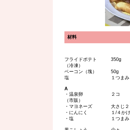
材料
フライドポテト 350g
（冷凍）
ベーコン（塊） 50g
塩 １つまみ
A
・温泉卵 ２コ
（市販）
・マヨネーズ 大さじ２
・にんにく １/４かけ
・塩 １つまみ
黒こしょう 少々