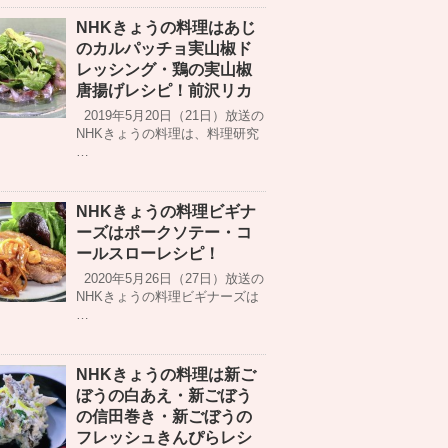
NHKきょうの料理はあじ
のカルパッチョ実山椒ド
レッシング・鶏の実山椒
唐揚げレシピ！前沢リカ
2019年5月20日（21日）放送の
NHKきょうの料理は、料理研究
…
NHKきょうの料理ビギナ
ーズはポークソテー・コ
ールスローレシピ！
2020年5月26日（27日）放送の
NHKきょうの料理ビギナーズは
…
NHKきょうの料理は新ご
ぼうの白あえ・新ごぼう
の信田巻き・新ごぼうの
フレッシュきんぴらレシ