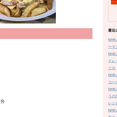
最近
NH
ーマ
NH
ドレ
リカ
NH
コー
NH
うの
分
レシ
NH