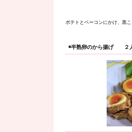
ポテトとベーコンにかけ、黒こ
◉半熟卵のから揚げ ２