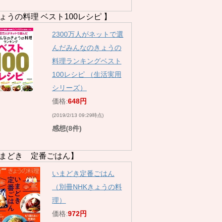
ょうの料理 ベスト100レシピ 】
2300万人がネットで選
んだみんなのきょうの
料理ランキングベスト
100レシピ （生活実用
シリーズ）
価格:
648円
(2019/2/13 09:29時点)
感想(8件)
まどき 定番ごはん】
いまどき定番ごはん
（別冊NHKきょうの料
理）
価格:
972円