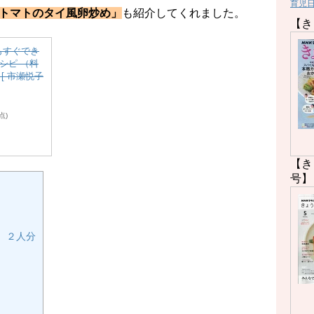
育児
トマトのタイ風卵炒め」
も紹介してくれました。
【き
もすぐでき
レシピ （料
[ 市瀬悦子
時点)
【き
号】
 ２人分