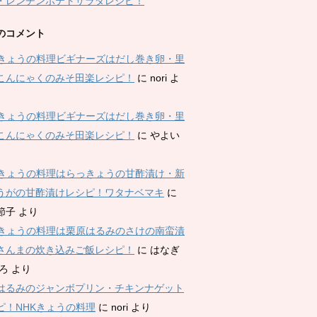
・レンチンポテトサラダレシピ！
のコメント
Kきょうの料理ビギナーズはだし巻き卵・里
こんにゃくのみそ田楽レシピ！
に
nori
よ
Kきょうの料理ビギナーズはだし巻き卵・里
こんにゃくのみそ田楽レシピ！
に
やよい
Kきょうの料理はらっきょうの甘酢漬け・新
うがの甘酢漬けレシピ！ワタナベマキ
に
節子
より
Kきょうの料理は栗原はるみのさけの南蛮漬
さんまの炊き込みご飯レシピ！
に
はなぎ
ひろ
より
はるみのジャンボプリン・チキンナゲット
ピ！NHKきょうの料理
に
nori
より