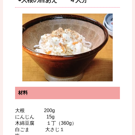
◉大根の白あえ ４人分
材料
大根 200g
にんじん 15g
木綿豆腐 １丁（360g）
白ごま 大さじ１