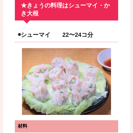
★きょうの料理はシューマイ・か
き大根
◉シューマイ 22〜24コ分
材料