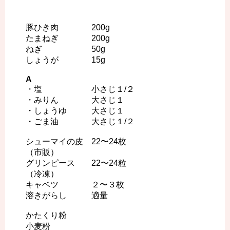
豚ひき肉 200g
たまねぎ 200g
ねぎ 50g
しょうが 15g
A
・塩 小さじ１/２
・みりん 大さじ１
・しょうゆ 大さじ１
・ごま油 大さじ１/２
シューマイの皮 22〜24枚
（市販）
グリンピース 22〜24粒
（冷凍）
キャベツ ２〜３枚
溶きがらし 適量
かたくり粉
小麦粉