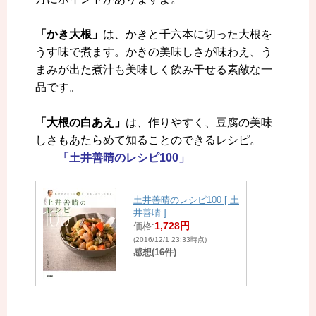
「かき大根」
は、かきと千六本に切った大根を
うす味で煮ます。かきの美味しさが味わえ、う
まみが出た煮汁も美味しく飲み干せる素敵な一
品です。
「大根の白あえ」
は、作りやすく、豆腐の美味
しさもあたらめて知ることのできるレシピ。
「土井善晴のレシピ100」
土井善晴のレシピ100 [ 土
井善晴 ]
1,728円
価格:
(2016/12/1 23:33時点)
感想(16件)