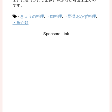
１）と塩（ひとつまみ）をふったら出来上がり
です。
-
きょうの料理
,
・肉料理
,
・野菜おかず料理
,
・魚介類
Sponsord Link