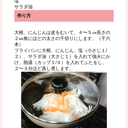
塩
サラダ油
作り方
大根、にんじんは皮をむいて、４〜５㎝長さの
２㎜角にほどの太さの千切りにします。（千六
本）
フライパンに大根、にんじん、塩（小さじ１/
２）、サラダ油（大さじ１）を入れて強火にか
け、熱湯（カップ１/４）を入れてふたをし、
２〜３分ほど蒸し煮します。