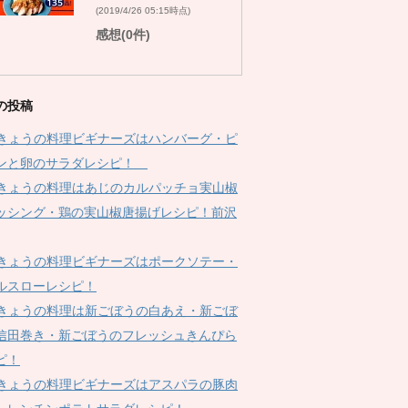
(2019/4/26 05:15時点)
感想(0件)
の投稿
Kきょうの料理ビギナーズはハンバーグ・ピ
ンと卵のサラダレシピ！
Kきょうの料理はあじのカルパッチョ実山椒
ッシング・鶏の実山椒唐揚げレシピ！前沢
Kきょうの料理ビギナーズはポークソテー・
ルスローレシピ！
Kきょうの料理は新ごぼうの白あえ・新ごぼ
信田巻き・新ごぼうのフレッシュきんぴら
ピ！
Kきょうの料理ビギナーズはアスパラの豚肉