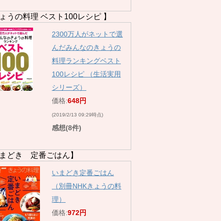
ょうの料理 ベスト100レシピ 】
2300万人がネットで選
んだみんなのきょうの
料理ランキングベスト
100レシピ （生活実用
シリーズ）
価格:
648円
(2019/2/13 09:29時点)
感想(8件)
まどき 定番ごはん】
いまどき定番ごはん
（別冊NHKきょうの料
理）
価格:
972円