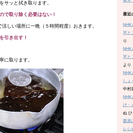
巻き
をサッと拭き取ります。
最近
ので取り除く必要はない！
NH
いで涼しい場所に一晩（５時間程度）おきます。
芋と
を引き出す！
り
NH
芋と
寧に取ります。
より
NH
しょ
中村
NH
け・
ぬ 
栗原
レシ