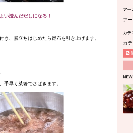
アー
よい澄んだだしになる！
アー
カテ
付き、煮立ちはじめたら昆布を引き上げます。
カテ
。
NEW
、手早く菜箸でさばきます。