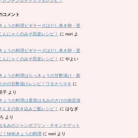
・レンチンポテトサラダレシピ！
のコメント
Kきょうの料理ビギナーズはだし巻き卵・里
こんにゃくのみそ田楽レシピ！
に
nori
よ
Kきょうの料理ビギナーズはだし巻き卵・里
こんにゃくのみそ田楽レシピ！
に
やよい
Kきょうの料理はらっきょうの甘酢漬け・新
うがの甘酢漬けレシピ！ワタナベマキ
に
節子
より
Kきょうの料理は栗原はるみのさけの南蛮漬
さんまの炊き込みご飯レシピ！
に
はなぎ
ひろ
より
はるみのジャンボプリン・チキンナゲット
ピ！NHKきょうの料理
に
nori
より