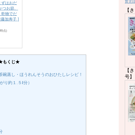
育児
まずはおだ
かつお節、
【き
、乾物でだ
後藤加寿子 ]
59時点)
★もくじ★
【き
茶碗蒸し・ほうれんそうのおひたしレシピ！
号】
がり約１.５ℓ分）
分