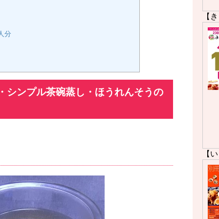
【き
人分
・シンプル茶碗蒸し・ほうれんそうの
【い