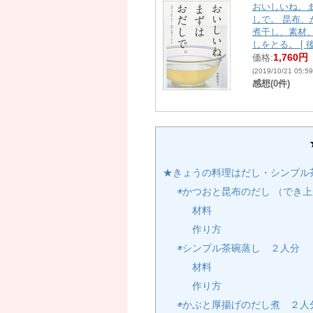
おいしいね。
しで。 昆布、
煮干し、素材
しをとる。 [ 
1,760円
価格:
(2019/10/21 05:
感想(0件)
★きょうの料理はだし・シンプル
◉かつおと昆布のだし （でき上
材料
作り方
◉シンプル茶碗蒸し ２人分
材料
作り方
◉かぶと厚揚げのだし煮 ２人