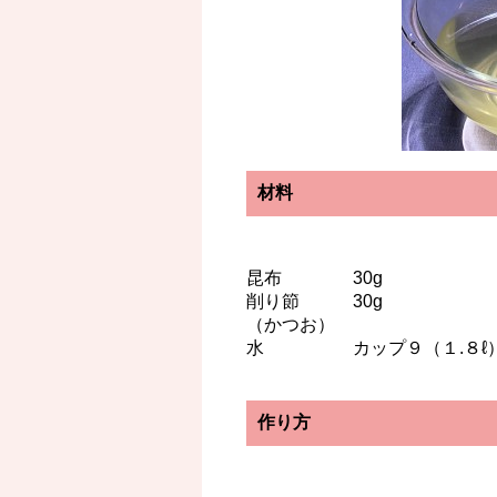
材料
昆布 30g
削り節 30g
（かつお）
水 カップ９（１.８ℓ
作り方