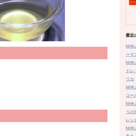
最近
NH
ーマ
NH
ドレ
リカ
NH
）
コー
NH
うの
レシ
NH