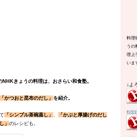
料理
うの
理上
いま
放送のNHKきょうの料理は、おさらい和食塾。
↓よ
「かつおと昆布のだし」
を紹介。
料理
て
「シンプル茶碗蒸し」
、
「かぶと厚揚げのだし
し」
のレシピも。