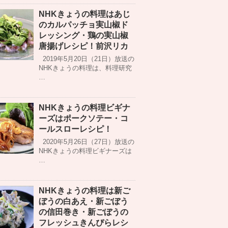
NHKきょうの料理はあじ
のカルパッチョ実山椒ド
レッシング・鶏の実山椒
唐揚げレシピ！前沢リカ
2019年5月20日（21日）放送の
NHKきょうの料理は、料理研究
…
NHKきょうの料理ビギナ
ーズはポークソテー・コ
ールスローレシピ！
2020年5月26日（27日）放送の
NHKきょうの料理ビギナーズは
…
NHKきょうの料理は新ご
ぼうの白あえ・新ごぼう
の信田巻き・新ごぼうの
フレッシュきんぴらレシ