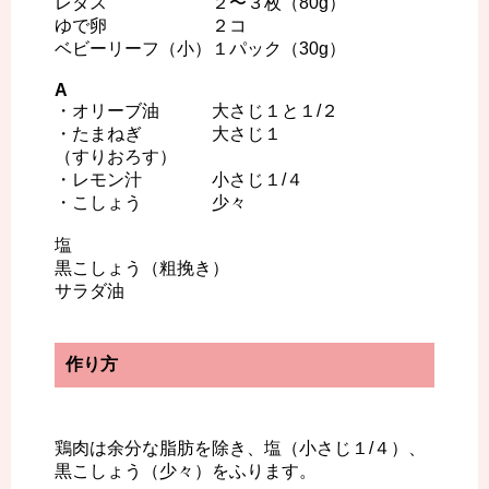
レタス ２〜３枚（80g）
ゆで卵 ２コ
ベビーリーフ（小）１パック（30g）
A
・オリーブ油 大さじ１と１/２
・たまねぎ 大さじ１
（すりおろす）
・レモン汁 小さじ１/４
・こしょう 少々
塩
黒こしょう（粗挽き）
サラダ油
作り方
鶏肉は余分な脂肪を除き、塩（小さじ１/４）、
黒こしょう（少々）をふります。