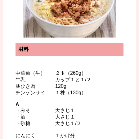
材料
中華麺（生） ２玉（260g）
牛乳 カップ１と１/２
豚ひき肉 120g
チンゲンサイ １株（130g）
A
・みそ 大さじ１
・酒 大さじ１
・砂糖 大さじ１/２
にんにく １かけ分