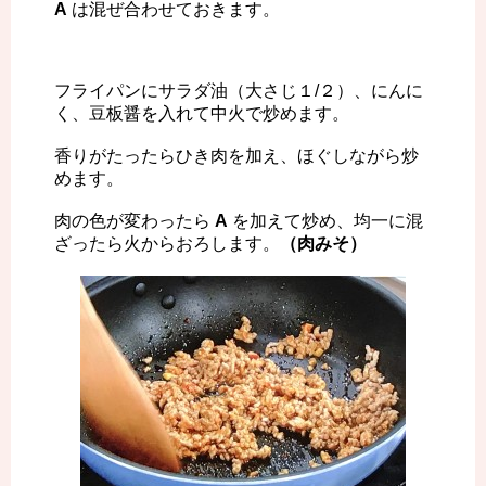
A
は混ぜ合わせておきます。
フライパンにサラダ油（大さじ１/２）、にんに
く、豆板醤を入れて中火で炒めます。
香りがたったらひき肉を加え、ほぐしながら炒
めます。
肉の色が変わったら
A
を加えて炒め、均一に混
ざったら火からおろします。
（肉みそ）