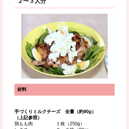
２〜３人分
材料
手づくりミルクチーズ 全量（約90g）
（上記参照）
鶏もも肉 １枚（250g）