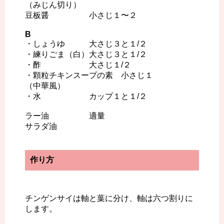
（みじん切り）
豆板醤 小さじ１〜２
B
・しょうゆ 大さじ３と１/２
・練りごま（白）大さじ３と１/２
・酢 大さじ１/２
・顆粒チキンスープの素 小さじ１
（中華風）
・水 カップ１と１/２
ラー油 適量
サラダ油
作り方
チンゲンサイは軸と葉に分け、軸は六つ割りに
します。