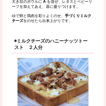
大き目のボウルに
A
を混ぜ、レタスとベビーリ
ーフを加えてあえ、器に盛りつけます。
ゆで卵と鶏肉を彩りよくのせ、
手づくりミルク
チーズ
をのせたら出来上がりです。
◉ミルクチーズのハニーナッツトー
スト ２人分