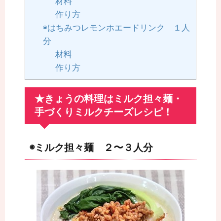
材料
作り方
◉はちみつレモンホエードリンク １人
分
材料
作り方
★きょうの料理はミルク担々麺・
手づくりミルクチーズレシピ！
◉ミルク担々麺 ２〜３人分