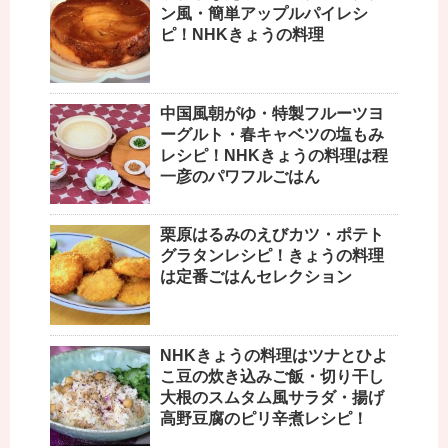
ン風・簡単アップルパイレシ
ピ！NHKきょうの料理
中国風朝がゆ・特製フルーツヨ
ーグルト・春キャベツの塩もみ
レシピ！NHKきょうの料理は程
一彦のパワフルごはん
栗原はるみのえびカツ・ポテト
グラタンレシピ！きょうの料理
は定番ごはんセレクション
NHKきょうの料理はツナとひよ
こ豆の炊き込みご飯・切り干し
大根のスムタム風サラダ・揚げ
高野豆腐のピリ辛煮レシピ！