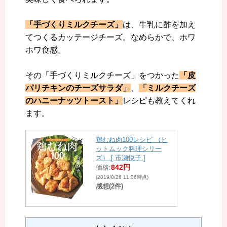
「手づくりミルクチーズ」
は、牛乳に酢を加え
てつくるカッテージチーズ。なめらかで、ホワ
ホワ食感。
その「手づくりミルクチーズ」をつかった
「皮
パリチキンのチーズサラダ」
、
「ミルクチーズ
のハニーナッツトースト」
レシピも教えてくれ
ます。
鶏むね肉100レシピ （ヒ
ットムック料理シリー
ズ） [ 市瀬悦子 ]
842円
価格:
(2019/8/26 11:06時点)
感想(2件)