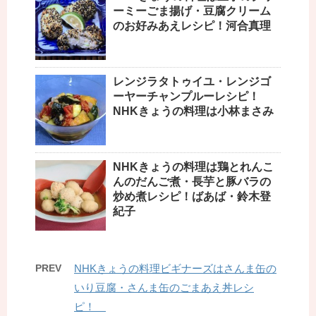
ーミーごま揚げ・豆腐クリーム
のお好みあえレシピ！河合真理
レンジラタトゥイユ・レンジゴ
ーヤーチャンプルーレシピ！
NHKきょうの料理は小林まさみ
NHKきょうの料理は鶏とれんこ
んのだんご煮・長芋と豚バラの
炒め煮レシピ！ばあば・鈴木登
紀子
PREV
NHKきょうの料理ビギナーズはさんま缶の
いり豆腐・さんま缶のごまあえ丼レシ
ピ！