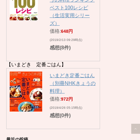
ベスト100レシピ
（生活実用シリー
ズ）
価格:
648円
(2019/2/13 09:29時点)
感想(8件)
【いまどき 定番ごはん】
いまどき定番ごはん
（別冊NHKきょうの
料理）
価格:
972円
(2019/4/26 05:15時点)
感想(0件)
最近の投稿