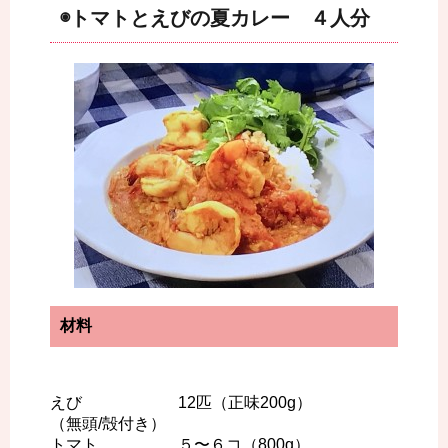
◉トマトとえびの夏カレー ４人分
材料
えび 12匹（正味200g）
（無頭/殻付き）
トマト ５〜６コ（800g）