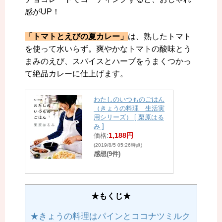
感がUP！
「トマトとえびの夏カレー」
は、熟したトマト
を使って水いらず。爽やかなトマトの酸味とう
まみのえび、スパイスとハーブをうまくつかっ
て絶品カレーに仕上げます。
わたしのいつものごはん
（きょうの料理 生活実
用シリーズ） [ 栗原はる
み ]
1,188円
価格:
(2019/8/5 05:26時点)
感想(9件)
★もくじ★
★きょうの料理はパインとココナツミルク