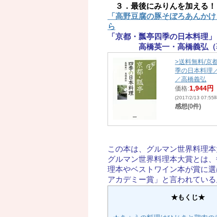
３．最後にみりんを加える！
「高野豆腐の豚そぼろあんかけ
ら
「京都・瓢亭四季の日本料理」
高橋英一・高橋義弘（
>送料無料/京
季の日本料理
／高橋義弘
1,944円
価格:
(2017/2/13 07:5
感想(0件)
この本は、グルマン世界料理本
グルマン世界料理本大賞とは、
理本やベストワイン本が賞に選
アカデミー賞」と言われている
★もくじ★