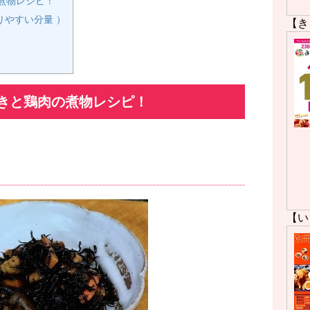
煮物レシピ！
りやすい分量 ）
【き
きと鶏肉の煮物レシピ！
【い