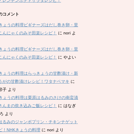
・レンチンポテトサラダレシピ！
のコメント
Kきょうの料理ビギナーズはだし巻き卵・里
こんにゃくのみそ田楽レシピ！
に
nori
よ
Kきょうの料理ビギナーズはだし巻き卵・里
こんにゃくのみそ田楽レシピ！
に
やよい
Kきょうの料理はらっきょうの甘酢漬け・新
うがの甘酢漬けレシピ！ワタナベマキ
に
節子
より
Kきょうの料理は栗原はるみのさけの南蛮漬
さんまの炊き込みご飯レシピ！
に
はなぎ
ひろ
より
はるみのジャンボプリン・チキンナゲット
ピ！NHKきょうの料理
に
nori
より