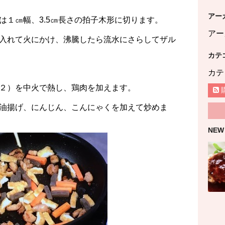
アー
は１㎝幅、3.5㎝長さの拍子木形に切ります。
アー
入れて火にかけ、沸騰したら流水にさらしてザル
カテ
カテ
２）を中火で熱し、鶏肉を加えます。
油揚げ、にんじん、こんにゃくを加えて炒めま
NEW