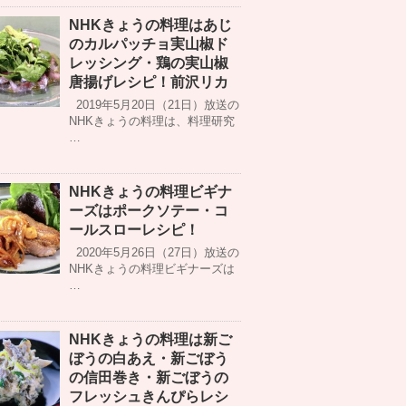
NHKきょうの料理はあじ
のカルパッチョ実山椒ド
レッシング・鶏の実山椒
唐揚げレシピ！前沢リカ
2019年5月20日（21日）放送の
NHKきょうの料理は、料理研究
…
NHKきょうの料理ビギナ
ーズはポークソテー・コ
ールスローレシピ！
2020年5月26日（27日）放送の
NHKきょうの料理ビギナーズは
…
NHKきょうの料理は新ご
ぼうの白あえ・新ごぼう
の信田巻き・新ごぼうの
フレッシュきんぴらレシ