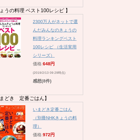
ょうの料理 ベスト100レシピ 】
2300万人がネットで選
んだみんなのきょうの
料理ランキングベスト
100レシピ （生活実用
シリーズ）
価格:
648円
(2019/2/13 09:29時点)
感想(8件)
まどき 定番ごはん】
いまどき定番ごはん
（別冊NHKきょうの料
理）
価格:
972円