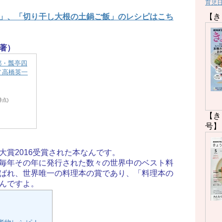
育児
【き
」、「切り干し大根の土鍋ご飯」のレシピはこち
著）
都・瓢亭四
／高橋英一
5時点)
【き
号】
大賞2016受賞された本なんです。
毎年その年に発行された数々の世界中のベスト料
ばれ、世界唯一の料理本の賞であり、「料理本の
んですよ。