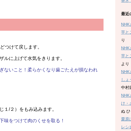
巻き
最近
NH
芋と
り
ほどつけて戻します。
NH
芋と
ザルに上げて水気をきります。
より
ぎないこと！柔らかくなり歯ごたえが損なわれ
NH
しょ
中村
NH
け・
じ１/２）をもみ込みます。
ぬ 
栗原
下味をつけて肉のくせを取る！
レシ