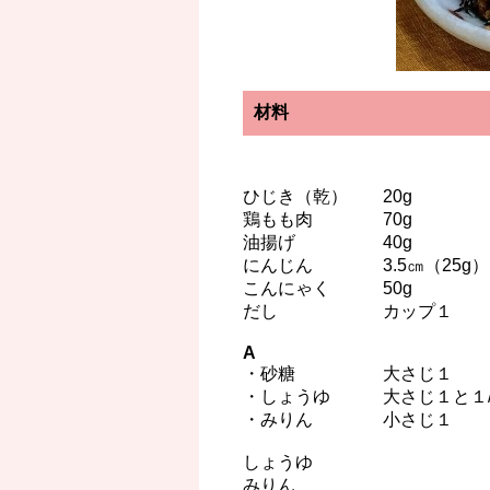
材料
ひじき（乾） 20g
鶏もも肉 70g
油揚げ 40g
にんじん 3.5㎝（25g）
こんにゃく 50g
だし カップ１
A
・砂糖 大さじ１
・しょうゆ 大さじ１と１
・みりん 小さじ１
しょうゆ
みりん