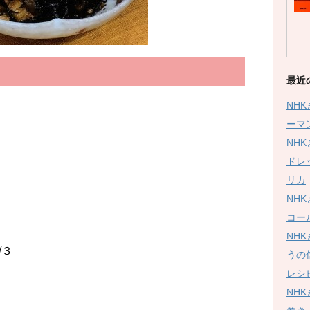
最近
NH
ーマ
NH
ドレ
リカ
NH
コー
NH
/３
うの
レシ
NH