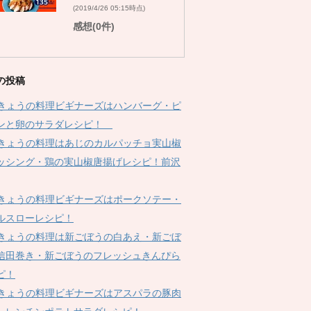
(2019/4/26 05:15時点)
感想(0件)
の投稿
Kきょうの料理ビギナーズはハンバーグ・ピ
ンと卵のサラダレシピ！
Kきょうの料理はあじのカルパッチョ実山椒
ッシング・鶏の実山椒唐揚げレシピ！前沢
Kきょうの料理ビギナーズはポークソテー・
ルスローレシピ！
Kきょうの料理は新ごぼうの白あえ・新ごぼ
信田巻き・新ごぼうのフレッシュきんぴら
ピ！
Kきょうの料理ビギナーズはアスパラの豚肉