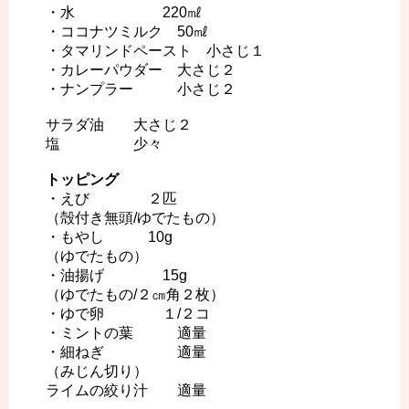
・水 220㎖
・ココナツミルク 50㎖
・タマリンドペースト 小さじ１
・カレーパウダー 大さじ２
・ナンプラー 小さじ２
サラダ油 大さじ２
塩 少々
トッピング
・えび ２匹
（殻付き無頭/ゆでたもの）
・もやし 10g
（ゆでたもの）
・油揚げ 15g
（ゆでたもの/２㎝角２枚）
・ゆで卵 １/２コ
・ミントの葉 適量
・細ねぎ 適量
（みじん切り）
ライムの絞り汁 適量