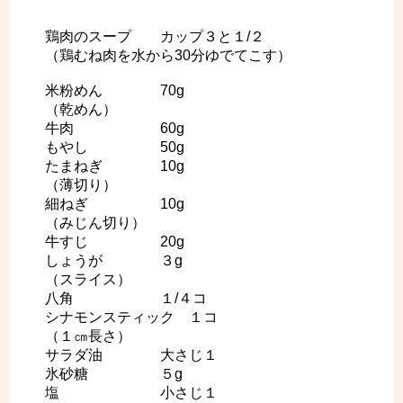
鶏肉のスープ カップ３と１/２
（鶏むね肉を水から30分ゆでてこす）
米粉めん 70g
（乾めん）
牛肉 60g
もやし 50g
たまねぎ 10g
（薄切り）
細ねぎ 10g
（みじん切り）
牛すじ 20g
しょうが ３g
（スライス）
八角 １/４コ
シナモンスティック １コ
（１㎝長さ）
サラダ油 大さじ１
氷砂糖 ５g
塩 小さじ１