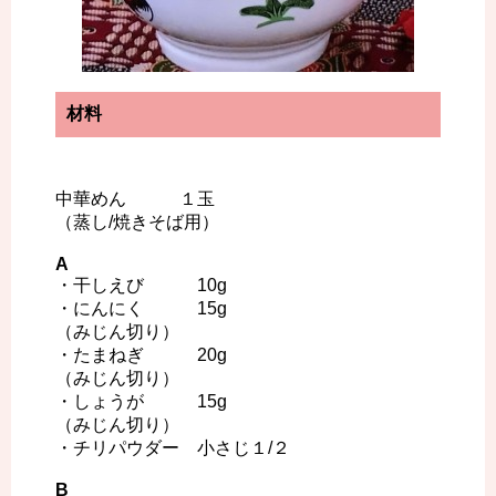
材料
中華めん １玉
（蒸し/焼きそば用）
A
・干しえび 10g
・にんにく 15g
（みじん切り）
・たまねぎ 20g
（みじん切り）
・しょうが 15g
（みじん切り）
・チリパウダー 小さじ１/２
B