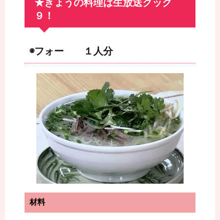
★きょうの料理は生放送クック
９！
◉フォー １人分
材料