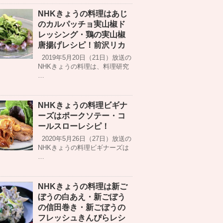
NHKきょうの料理はあじ
のカルパッチョ実山椒ド
レッシング・鶏の実山椒
唐揚げレシピ！前沢リカ
2019年5月20日（21日）放送の
NHKきょうの料理は、料理研究
…
NHKきょうの料理ビギナ
ーズはポークソテー・コ
ールスローレシピ！
2020年5月26日（27日）放送の
NHKきょうの料理ビギナーズは
…
NHKきょうの料理は新ご
ぼうの白あえ・新ごぼう
の信田巻き・新ごぼうの
フレッシュきんぴらレシ