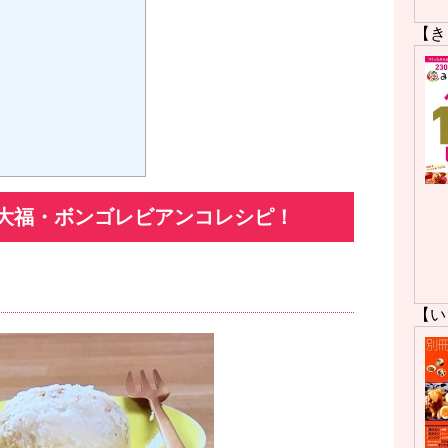
【き
大福・ボンゴレビアンコレシピ！
【い