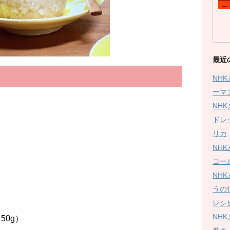
最近
NH
ーマ
NH
）
ドレ
リカ
２
NH
コー
NH
２
うの
レシ
NH
0g）