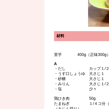
材料
里芋 400g（正味300g
A
・だし カップ１/
・うす口しょうゆ 大さじ１
・砂糖 大さじ１
・みりん 大さじ１/
・塩 少々
鶏ひき肉 50g
たまねぎ １/４コ分（5
（みじん切り）