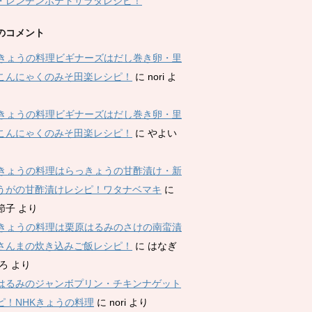
・レンチンポテトサラダレシピ！
のコメント
Kきょうの料理ビギナーズはだし巻き卵・里
こんにゃくのみそ田楽レシピ！
に
nori
よ
Kきょうの料理ビギナーズはだし巻き卵・里
こんにゃくのみそ田楽レシピ！
に
やよい
Kきょうの料理はらっきょうの甘酢漬け・新
うがの甘酢漬けレシピ！ワタナベマキ
に
節子
より
Kきょうの料理は栗原はるみのさけの南蛮漬
さんまの炊き込みご飯レシピ！
に
はなぎ
ひろ
より
はるみのジャンボプリン・チキンナゲット
ピ！NHKきょうの料理
に
nori
より