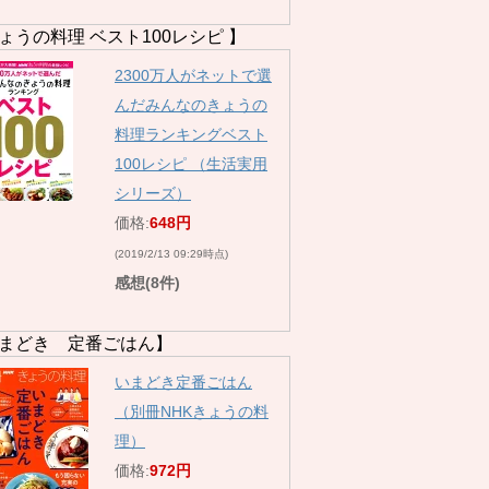
ょうの料理 ベスト100レシピ 】
2300万人がネットで選
んだみんなのきょうの
料理ランキングベスト
100レシピ （生活実用
シリーズ）
価格:
648円
(2019/2/13 09:29時点)
感想(8件)
まどき 定番ごはん】
いまどき定番ごはん
（別冊NHKきょうの料
理）
価格:
972円