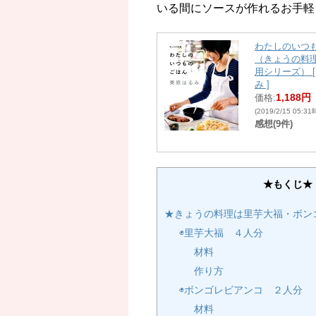
いる間にソースが作れるお
わたしのいつ
（きょうの料
用シリーズ） 
み ]
1,188円
価格:
(2019/2/15 05:3
感想(9件)
★もくじ★
★きょうの料理は里芋大福・ボン
◉里芋大福 ４人分
材料
作り方
◉ボンゴレビアンコ ２人分
材料