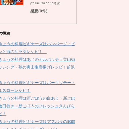
(2019/4/26 05:15時点)
感想(0件)
の投稿
Kきょうの料理ビギナーズはハンバーグ・ピ
ンと卵のサラダレシピ！
Kきょうの料理はあじのカルパッチョ実山椒
ッシング・鶏の実山椒唐揚げレシピ！前沢
Kきょうの料理ビギナーズはポークソテー・
ルスローレシピ！
Kきょうの料理は新ごぼうの白あえ・新ごぼ
信田巻き・新ごぼうのフレッシュきんぴら
ピ！
Kきょうの料理ビギナーズはアスパラの豚肉