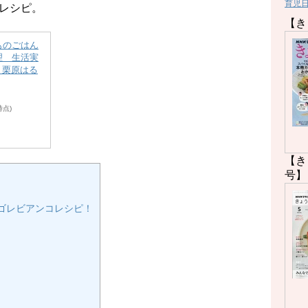
育児
手軽レシピ。
【き
ものごはん
理 生活実
[ 栗原はる
1時点)
【き
号】
ゴレビアンコレシピ！