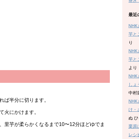
巻き
最近
NH
芋と
り
NH
芋と
より
NH
しょ
中村
れば半分に切ります。
NH
け・
て火にかけます。
ぬ 
、里芋が柔らかくなるまで10〜12分ほどゆでま
栗原
レシ