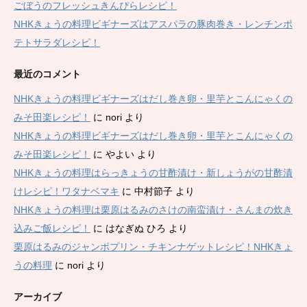
ごぼうのフレッシュきんぴらレシピ！
NHKきょうの料理ビギナーズはアスパラの豚肉巻き・レンチンポ
テトサラダレシピ！
最近のコメント
NHKきょうの料理ビギナーズはだし巻き卵・里芋とこんにゃくの
みそ田楽レシピ！
に
nori
より
NHKきょうの料理ビギナーズはだし巻き卵・里芋とこんにゃくの
みそ田楽レシピ！
に
やよい
より
NHKきょうの料理はらっきょうの甘酢漬け・新しょうがの甘酢漬
けレシピ！ワタナベマキ
に
中村節子
より
NHKきょうの料理は栗原はるみのさけの南蛮漬け・さんまの炊き
込みご飯レシピ！
に
はなぎぬ ひろ
より
栗原はるみのジャンボプリン・チキンナゲットレシピ！NHKきょ
うの料理
に
nori
より
アーカイブ