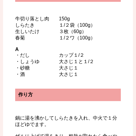
牛切り落とし肉 150g
しらたき １/２袋（100g）
生しいたけ ３枚（60g）
春菊 １/２ワ（100g）
A
・だし カップ１/２
・しょうゆ 大さじ１と１/２
・砂糖 大さじ１
・酒 大さじ１
作り方
鍋に湯を沸かしてしらたきを入れ、中火で１分
ほどゆでます。