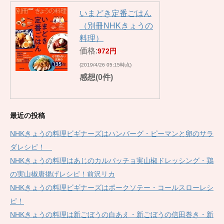
いまどき定番ごはん
（別冊NHKきょうの
料理）
価格:
972円
(2019/4/26 05:15時点)
感想(0件)
最近の投稿
NHKきょうの料理ビギナーズはハンバーグ・ピーマンと卵のサラ
ダレシピ！
NHKきょうの料理はあじのカルパッチョ実山椒ドレッシング・鶏
の実山椒唐揚げレシピ！前沢リカ
NHKきょうの料理ビギナーズはポークソテー・コールスローレシ
ピ！
NHKきょうの料理は新ごぼうの白あえ・新ごぼうの信田巻き・新