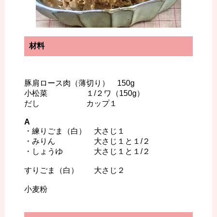
材料
豚肩ロース肉（薄切り） 150g
小松菜 １/２ワ（150g）
だし カップ１
A
・練りごま（白） 大さじ１
・みりん 大さじ１と１/２
・しょうゆ 大さじ１と１/２
すりごま（白） 大さじ２
小麦粉