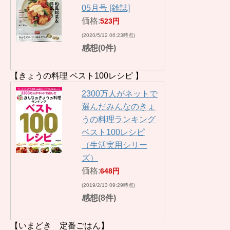
05月号 [雑誌]
価格:
523円
(2020/5/12 06:23時点)
感想(0件)
【きょうの料理 ベスト100レシピ 】
2300万人がネットで
選んだみんなのきょ
うの料理ランキング
ベスト100レシピ
（生活実用シリー
ズ）
価格:
648円
(2019/2/13 09:29時点)
感想(8件)
【いまどき 定番ごはん】