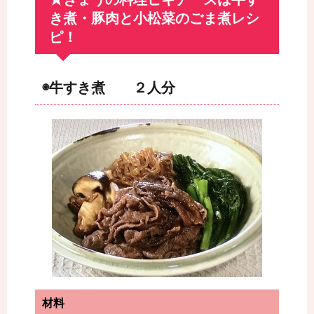
き煮・豚肉と小松菜のごま煮レシ
ピ！
◉牛すき煮 ２人分
材料