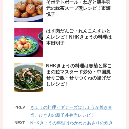
そポテトボール・ねぎと鶏手羽
元の緑茶スープ煮レシピ！市瀬
悦子
はす肉だんご・れんこんすいと
んレシピ！NHKきょうの料理は
本田明子
NHKきょうの料理は春菊と豚こ
まの粒マスタード炒め・中国風
せりご飯・せりつくねの揚げだ
しレシピ！
PREV
きょうの料理ビギナーズはしょうが焼き弁
当、ひき肉の親子丼弁当レシピ！
NEXT
NHKきょうの料理はわかめとあさりの炊き