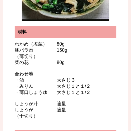
材料
わかめ（塩蔵） 80g
豚バラ肉 150g
（薄切り）
菜の花 80g
合わせ地
・酒 大さじ３
・みりん 大さじ１と１/２
・薄口しょうゆ 大さじ１と１/２
しょうが汁 適量
しょうが 適量
（千切り）