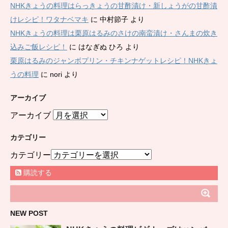
NHKきょうの料理はらっきょうの甘酢漬け・新しょうがの甘酢漬
けレシピ！ワタナベマキ
に
中村節子
より
NHKきょうの料理は栗原はるみのさけの南蛮漬け・さんまの炊き
込みご飯レシピ！
に
はなぎぬ ひろ
より
栗原はるみのジャンボプリン・チキンナゲットレシピ！NHKきょ
うの料理
に
nori
より
アーカイブ
アーカイブ
カテゴリー
カテゴリー
購読する
NEW POST