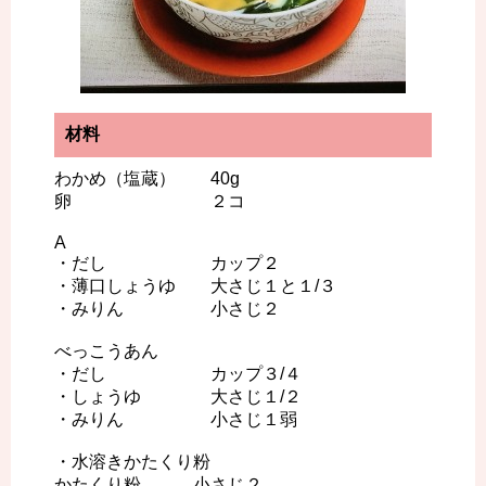
材料
わかめ（塩蔵） 40g
卵 ２コ
A
・だし カップ２
・薄口しょうゆ 大さじ１と１/３
・みりん 小さじ２
べっこうあん
・だし カップ３/４
・しょうゆ 大さじ１/２
・みりん 小さじ１弱
・水溶きかたくり粉
かたくり粉 小さじ２