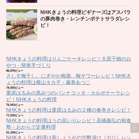
NHKきょうの料理ビギナーズはアスパラ
の豚肉巻き・レンチンポテトサラダレシ
ピ！
NHKきょうの料理はりんごケーキレシピ！大原千鶴のお
やつ・簡単手づくり
86,878ビュー
さしす梅干し、にぎやか梅酒、梅サワーレシピ！NHKき
ょうの料理は横山タカ子・藤巻あつこ
79,055ビュー
栗原はるみの黒みつのパンナコッタ・カルボナーラレシ
ピ！NHKきょうの料理
76,943ビュー
NHKきょうの料理は栗原はるみの２種の春巻きレシピ！
71,535ビュー
NHKきょうの料理はうの花いりレシピ！高橋義弘の和食
塾・おからで定番料理
61,166ビュー
NHKきょうの料理は新しょうがの甘酢漬け（ガリ）レシ