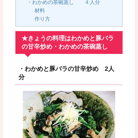
・わかめの茶碗蒸し ４人分
材料
作り方
★きょうの料理はわかめと豚バラ
の甘辛炒め・わかめの茶碗蒸し
・わかめと豚バラの甘辛炒め 2人
分