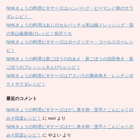
NHKきょうの料理ビギナーズはハンバーグ・ピーマンと卵のサラ
ダレシピ！
NHKきょうの料理はあじのカルパッチョ実山椒ドレッシング・鶏
の実山椒唐揚げレシピ！前沢リカ
NHKきょうの料理ビギナーズはポークソテー・コールスローレシ
ピ！
NHKきょうの料理は新ごぼうの白あえ・新ごぼうの信田巻き・新
ごぼうのフレッシュきんぴらレシピ！
NHKきょうの料理ビギナーズはアスパラの豚肉巻き・レンチンポ
テトサラダレシピ！
最近のコメント
NHKきょうの料理ビギナーズはだし巻き卵・里芋とこんにゃくの
みそ田楽レシピ！
に
nori
より
NHKきょうの料理ビギナーズはだし巻き卵・里芋とこんにゃくの
みそ田楽レシピ！
に
やよい
より