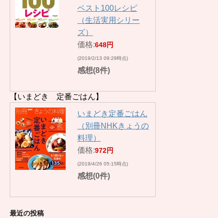
ベスト100レシピ
（生活実用シリー
ズ）
価格:
648円
(2019/2/13 09:29時点)
感想(8件)
【いまどき 定番ごはん】
いまどき定番ごはん
（別冊NHKきょうの
料理）
価格:
972円
(2019/4/26 05:15時点)
感想(0件)
最近の投稿