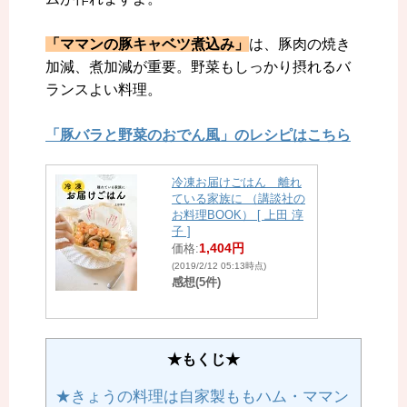
「ママンの豚キャベツ煮込み」
は、豚肉の焼き
加減、煮加減が重要。野菜もしっかり摂れるバ
ランスよい料理。
「豚バラと野菜のおでん風」のレシピはこちら
冷凍お届けごはん 離れ
ている家族に （講談社の
お料理BOOK） [ 上田 淳
子 ]
1,404円
価格:
(2019/2/12 05:13時点)
感想(5件)
★もくじ★
★きょうの料理は自家製ももハム・ママン