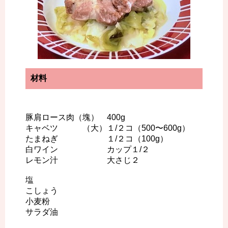
材料
豚肩ロース肉（塊） 400g
キャベツ （大）１/２コ（500〜600g）
たまねぎ １/２コ（100g）
白ワイン カップ１/２
レモン汁 大さじ２
塩
こしょう
小麦粉
サラダ油