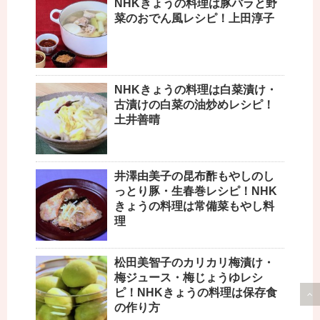
NHKきょうの料理は豚バラと野
菜のおでん風レシピ！上田淳子
NHKきょうの料理は白菜漬け・
古漬けの白菜の油炒めレシピ！
土井善晴
井澤由美子の昆布酢もやしのし
っとり豚・生春巻レシピ！NHK
きょうの料理は常備菜もやし料
理
松田美智子のカリカリ梅漬け・
梅ジュース・梅じょうゆレシ
ピ！NHKきょうの料理は保存食
の作り方