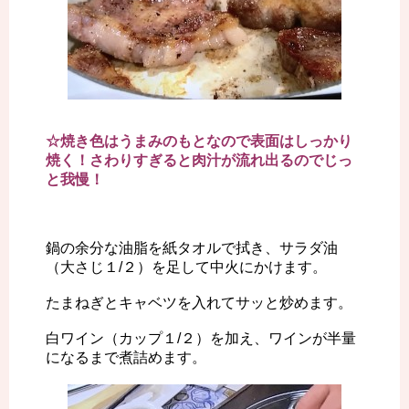
☆焼き色はうまみのもとなので表面はしっかり
焼く！さわりすぎると肉汁が流れ出るのでじっ
と我慢！
鍋の余分な油脂を紙タオルで拭き、サラダ油
（大さじ１/２）を足して中火にかけます。
たまねぎとキャベツを入れてサッと炒めます。
白ワイン（カップ１/２）を加え、ワインが半量
になるまで煮詰めます。