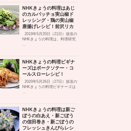
NHKきょうの料理はあじ
のカルパッチョ実山椒ド
レッシング・鶏の実山椒
唐揚げレシピ！前沢リカ
2019年5月20日（21日）放送の
NHKきょうの料理は、料理研究
…
NHKきょうの料理ビギナ
ーズはポークソテー・コ
ールスローレシピ！
2020年5月26日（27日）放送の
NHKきょうの料理ビギナーズは
…
NHKきょうの料理は新ご
ぼうの白あえ・新ごぼう
の信田巻き・新ごぼうの
フレッシュきんぴらレシ