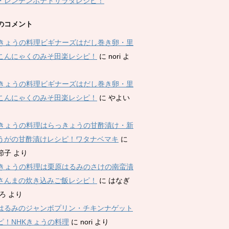
・レンチンポテトサラダレシピ！
のコメント
Kきょうの料理ビギナーズはだし巻き卵・里
こんにゃくのみそ田楽レシピ！
に
nori
よ
Kきょうの料理ビギナーズはだし巻き卵・里
こんにゃくのみそ田楽レシピ！
に
やよい
Kきょうの料理はらっきょうの甘酢漬け・新
うがの甘酢漬けレシピ！ワタナベマキ
に
節子
より
Kきょうの料理は栗原はるみのさけの南蛮漬
さんまの炊き込みご飯レシピ！
に
はなぎ
ひろ
より
はるみのジャンボプリン・チキンナゲット
ピ！NHKきょうの料理
に
nori
より