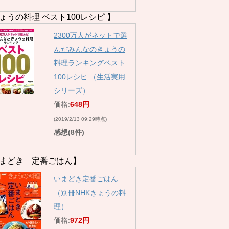
ょうの料理 ベスト100レシピ 】
2300万人がネットで選
んだみんなのきょうの
料理ランキングベスト
100レシピ （生活実用
シリーズ）
価格:
648円
(2019/2/13 09:29時点)
感想(8件)
まどき 定番ごはん】
いまどき定番ごはん
（別冊NHKきょうの料
理）
価格:
972円