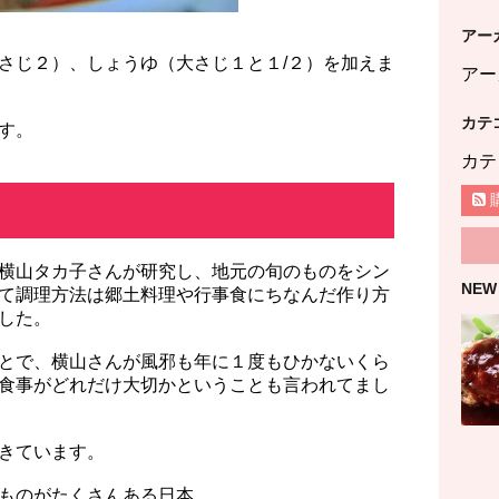
アー
さじ２）、しょうゆ（大さじ１と１/２）を加えま
アー
カテ
す。
カテ
横山タカ子さんが研究し、地元の旬のものをシン
NEW
て調理方法は郷土料理や行事食にちなんだ作り方
した。
とで、横山さんが風邪も年に１度もひかないくら
食事がどれだけ大切かということも言われてまし
きています。
ものがたくさんある日本。