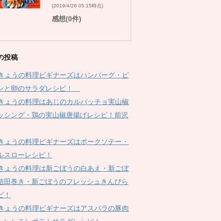
(2019/4/26 05:15時点)
感想(0件)
の投稿
Kきょうの料理ビギナーズはハンバーグ・ピ
ンと卵のサラダレシピ！
Kきょうの料理はあじのカルパッチョ実山椒
ッシング・鶏の実山椒唐揚げレシピ！前沢
Kきょうの料理ビギナーズはポークソテー・
ルスローレシピ！
Kきょうの料理は新ごぼうの白あえ・新ごぼ
信田巻き・新ごぼうのフレッシュきんぴら
ピ！
Kきょうの料理ビギナーズはアスパラの豚肉