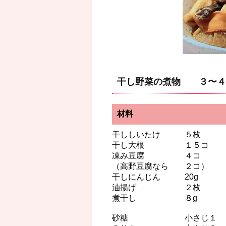
干し野菜の煮物 ３〜４
材料
干ししいたけ ５枚
干し大根 １５コ
凍み豆腐 ４コ
（高野豆腐なら ２コ）
干しにんじん 20g
油揚げ ２枚
煮干し ８g
砂糖 小さじ１