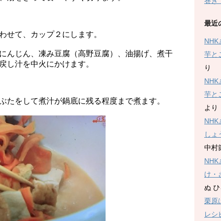
巻き
最近
わせて、カップ２にします。
NH
にんじん、凍み豆腐（高野豆腐）、油揚げ、煮干
芋と
戻し汁を中火にかけます。
り
NH
芋と
ぶたをして煮汁が鍋底に残る程度まで煮ます。
より
NH
しょ
中村
NH
け・
ぬ 
栗原
レシ