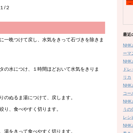
/２
最近
に一晩つけて戻し、水気をきって石づきを除きま
NH
ーマ
NH
タの水につけ、１時間ほどおいて水気をきりま
ドレ
リカ
NH
コー
りのぬるま湯につけて、戻します。
NH
絞り、食べやすく切ります。
うの
レシ
NH
、湯をきって食べやすく切ります。