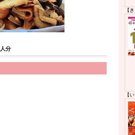
【き
人分
【い