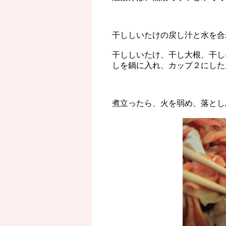
干ししいたけの戻し汁と水を合
干ししいたけ、干し大根、干し
しを鍋に入れ、カップ２にした
煮立ったら、火を弱め、落とし