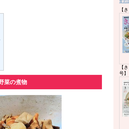
育児
【き
分
【き
号】
野菜の煮物