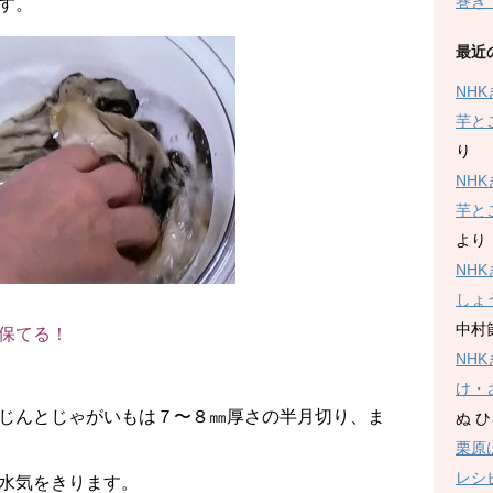
巻き
す。
最近
NH
芋と
り
NH
芋と
より
NH
しょ
中村
保てる！
NH
け・
じんとじゃがいもは７〜８㎜厚さの半月切り、ま
ぬ 
栗原
レシ
水気をきります。