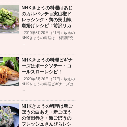
NHKきょうの料理はあじ
のカルパッチョ実山椒ド
レッシング・鶏の実山椒
唐揚げレシピ！前沢リカ
2019年5月20日（21日）放送の
NHKきょうの料理は、料理研究
…
NHKきょうの料理ビギナ
ーズはポークソテー・コ
ールスローレシピ！
2020年5月26日（27日）放送の
NHKきょうの料理ビギナーズは
…
NHKきょうの料理は新ご
ぼうの白あえ・新ごぼう
の信田巻き・新ごぼうの
フレッシュきんぴらレシ