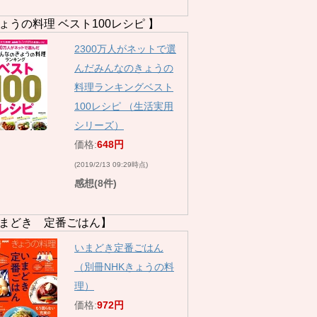
ょうの料理 ベスト100レシピ 】
2300万人がネットで選
んだみんなのきょうの
料理ランキングベスト
100レシピ （生活実用
シリーズ）
価格:
648円
(2019/2/13 09:29時点)
感想(8件)
まどき 定番ごはん】
いまどき定番ごはん
（別冊NHKきょうの料
理）
価格:
972円