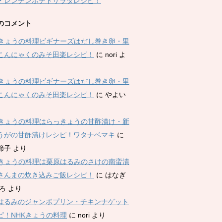
・レンチンポテトサラダレシピ！
のコメント
Kきょうの料理ビギナーズはだし巻き卵・里
こんにゃくのみそ田楽レシピ！
に
nori
よ
Kきょうの料理ビギナーズはだし巻き卵・里
こんにゃくのみそ田楽レシピ！
に
やよい
Kきょうの料理はらっきょうの甘酢漬け・新
うがの甘酢漬けレシピ！ワタナベマキ
に
節子
より
Kきょうの料理は栗原はるみのさけの南蛮漬
さんまの炊き込みご飯レシピ！
に
はなぎ
ひろ
より
はるみのジャンボプリン・チキンナゲット
ピ！NHKきょうの料理
に
nori
より