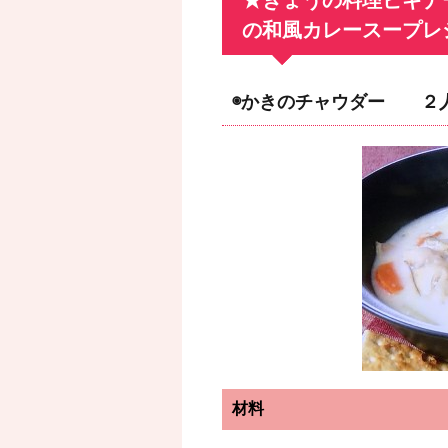
★きょうの料理ビギナ
の和風カレースープレ
◉かきのチャウダー ２
材料