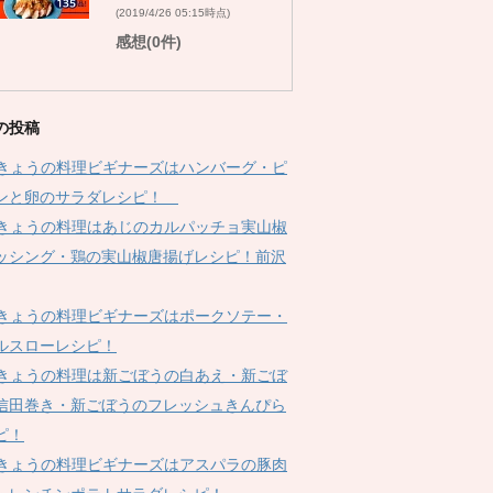
(2019/4/26 05:15時点)
感想(0件)
の投稿
Kきょうの料理ビギナーズはハンバーグ・ピ
ンと卵のサラダレシピ！
Kきょうの料理はあじのカルパッチョ実山椒
ッシング・鶏の実山椒唐揚げレシピ！前沢
Kきょうの料理ビギナーズはポークソテー・
ルスローレシピ！
Kきょうの料理は新ごぼうの白あえ・新ごぼ
信田巻き・新ごぼうのフレッシュきんぴら
ピ！
Kきょうの料理ビギナーズはアスパラの豚肉