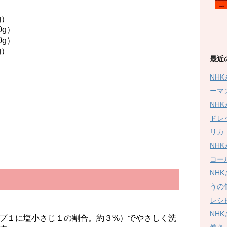
g）
g）
g）
g）
最近
）
NH
ーマ
NH
ドレ
リカ
NH
コー
NH
うの
レシ
NH
プ１に塩小さじ１の割合。約３%）でやさしく洗