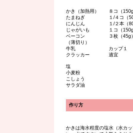
かき（加熱用） ８コ（150
たまねぎ １/４コ（50
にんじん １/２本（80
じゃがいも １コ（150
ベーコン ３枚（45g
（薄切り）
牛乳 カップ１
クラッカー 適宜
塩
小麦粉
こしょう
サラダ油
作り方
かきは海水程度の塩水（水カッ