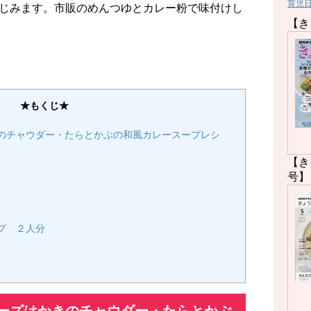
育児
じみます。市販のめんつゆとカレー粉で味付けし
【き
★もくじ★
のチャウダー・たらとかぶの和風カレースープレシ
【き
号】
プ ２人分