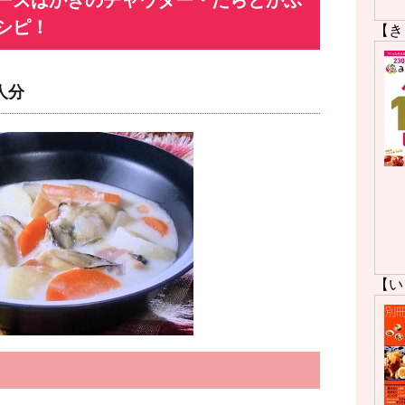
ーズはかきのチャウダー・たらとかぶ
シピ！
【き
人分
【い