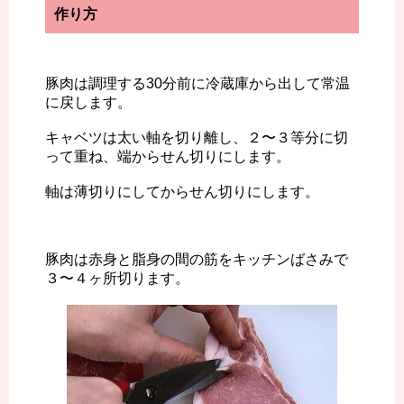
作り方
豚肉は調理する30分前に冷蔵庫から出して常温
に戻します。
キャベツは太い軸を切り離し、２〜３等分に切
って重ね、端からせん切りにします。
軸は薄切りにしてからせん切りにします。
豚肉は赤身と脂身の間の筋をキッチンばさみで
３〜４ヶ所切ります。