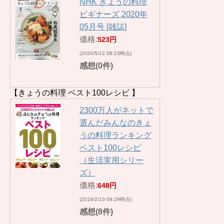
NHK きょうの料理
ビギナーズ 2020年
05月号 [雑誌]
価格:
523円
(2020/5/12 06:23時点)
感想(0件)
【きょうの料理 ベスト100レシピ 】
2300万人がネットで
選んだみんなのきょ
うの料理ランキング
ベスト100レシピ
（生活実用シリー
ズ）
価格:
648円
(2019/2/13 09:29時点)
感想(8件)