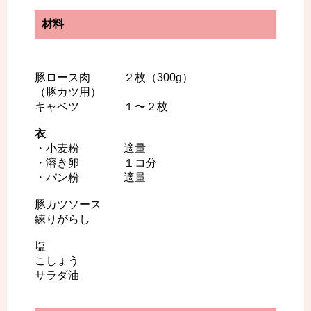
材料
豚ロース肉 ２枚（300g）
（豚カツ用）
キャベツ １〜２枚
衣
・小麦粉 適量
・溶き卵 １コ分
・パン粉 適量
豚カツソース
練りがらし
塩
こしょう
サラダ油