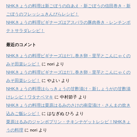
NHKきょうの料理は新ごぼうの白あえ・新ごぼうの信田巻き・新
ごぼうのフレッシュきんぴらレシピ！
NHKきょうの料理ビギナーズはアスパラの豚肉巻き・レンチンポ
テトサラダレシピ！
最近のコメント
NHKきょうの料理ビギナーズはだし巻き卵・里芋とこんにゃくの
みそ田楽レシピ！
に
nori
より
NHKきょうの料理ビギナーズはだし巻き卵・里芋とこんにゃくの
みそ田楽レシピ！
に
やよい
より
NHKきょうの料理はらっきょうの甘酢漬け・新しょうがの甘酢漬
けレシピ！ワタナベマキ
に
中村節子
より
NHKきょうの料理は栗原はるみのさけの南蛮漬け・さんまの炊き
込みご飯レシピ！
に
はなぎぬ ひろ
より
栗原はるみのジャンボプリン・チキンナゲットレシピ！NHKきょ
うの料理
に
nori
より