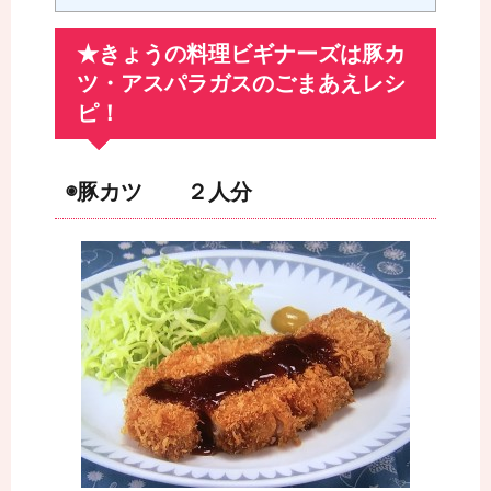
★きょうの料理ビギナーズは豚カ
ツ・アスパラガスのごまあえレシ
ピ！
◉豚カツ ２人分