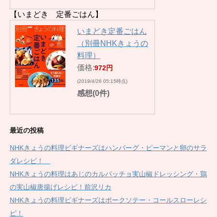
【いまどき 定番ごはん】
いまどき定番ごはん
（別冊NHKきょうの
料理）
価格:
972円
(2019/4/26 05:15時点)
感想(0件)
最近の投稿
NHKきょうの料理ビギナーズはハンバーグ・ピーマンと卵のサラ
ダレシピ！
NHKきょうの料理はあじのカルパッチョ実山椒ドレッシング・鶏
の実山椒唐揚げレシピ！前沢リカ
NHKきょうの料理ビギナーズはポークソテー・コールスローレシ
ピ！