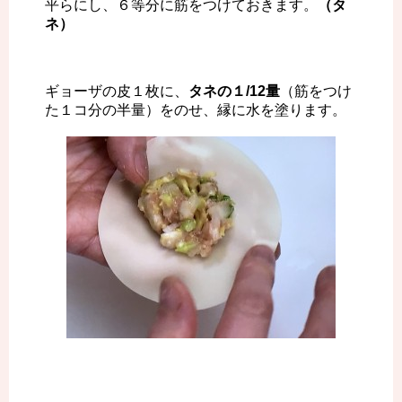
平らにし、６等分に筋をつけておきます。
（タ
ネ）
ギョーザの皮１枚に、
タネの１/12量
（筋をつけ
た１コ分の半量）をのせ、縁に水を塗ります。