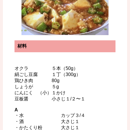
材料
オクラ ５本（50g）
絹ごし豆腐 １丁（300g）
鶏ひき肉 80g
しょうが ５g
にんにく （小）１かけ
豆板醤 小さじ１/２〜１
A
・水 カップ３/４
・酒 大さじ１
・かたくり粉 大さじ１