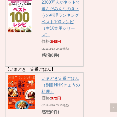
2300万人がネットで
選んだみんなのきょ
うの料理ランキング
ベスト100レシピ
（生活実用シリー
ズ）
価格:
648円
(2019/2/13 09:29時点)
感想(8件)
【いまどき 定番ごはん】
いまどき定番ごはん
（別冊NHKきょうの
料理）
価格:
972円
(2019/4/26 05:15時点)
感想(0件)