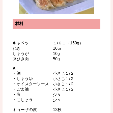
材料
キャベツ １/６コ（150g）
ねぎ 10㎝
しょうが 10g
豚ひき肉 50g
A
・酒 小さじ１/２
・しょうゆ 小さじ１/２
・オイスターソース 小さじ１/２
・ごま油 小さじ１/２
・塩 少々
・こしょう 少々
ギョーザの皮 12枚