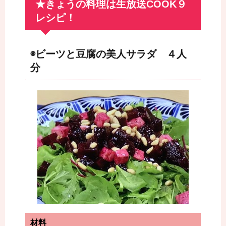
★きょうの料理は生放送COOK９
レシピ！
◉ビーツと豆腐の美人サラダ ４人
分
材料