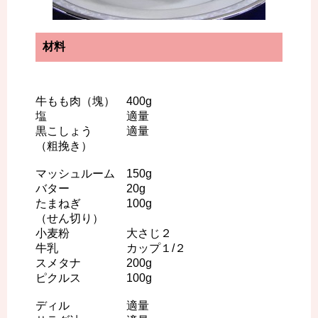
材料
牛もも肉（塊） 400g
塩 適量
黒こしょう 適量
（粗挽き）
マッシュルーム 150g
バター 20g
たまねぎ 100g
（せん切り）
小麦粉 大さじ２
牛乳 カップ１/２
スメタナ 200g
ピクルス 100g
ディル 適量