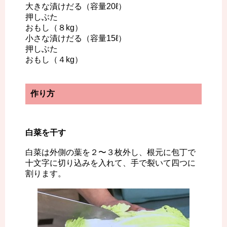
大きな漬けだる（容量20ℓ）
押しぶた
おもし（８kg）
小さな漬けだる（容量15ℓ）
押しぶた
おもし（４kg）
作り方
白菜を干す
白菜は外側の葉を２〜３枚外し、根元に包丁で
十文字に切り込みを入れて、手で裂いて四つに
割ります。