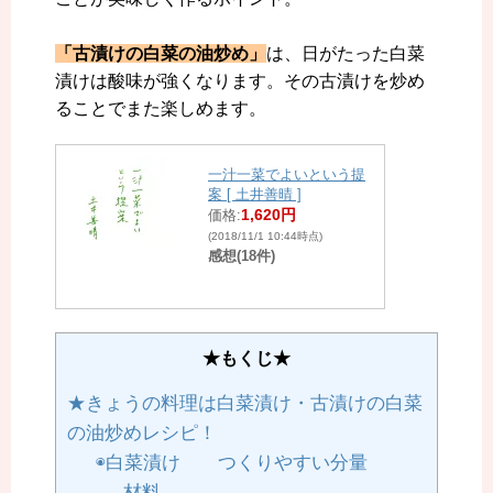
「古漬けの白菜の油炒め」
は、日がたった白菜
漬けは酸味が強くなります。その古漬けを炒め
ることでまた楽しめます。
一汁一菜でよいという提
案 [ 土井善晴 ]
1,620円
価格:
(2018/11/1 10:44時点)
感想(18件)
★もくじ★
★きょうの料理は白菜漬け・古漬けの白菜
の油炒めレシピ！
◉白菜漬け つくりやすい分量
材料