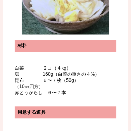
材料
白菜 ２コ（４kg）
塩 160g（白菜の重さの４%）
昆布 ６〜７枚（50g）
（10㎝四方）
赤とうがらし ６〜７本
用意する道具