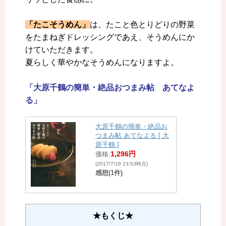
「たこそうめん」
は、たこと色とりどりの野菜
をたまねぎドレッシングであえ、そうめんにか
けていただきます。
夏らしく華やかなそうめんになりますよ。
「大原千鶴の簡単・絶品おつまみ帖 あてなよ
る」
大原千鶴の簡単・絶品お
つまみ帖 あてなよる [ 大
原千鶴 ]
1,296円
価格:
(2017/7/19 23:53時点)
感想(1件)
★もくじ★