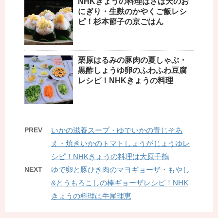
NHKきょうの料理はさば天のお
にぎり・生麩のかやくご飯レシ
ピ！杉本節子の京ごはん
栗原はるみの豚肉の夏しゃぶ・
黒酢しょうゆ卵のふわふわ豆腐
レシピ！NHKきょうの料理
PREV
いかの滋養スープ・ゆでいかの青じそあ
え・焼きいかのトマトしょうがじょうゆレ
シピ！NHKきょうの料理は大原千鶴
NEXT
ゆで卵と豚ひき肉のマヨギョーザ・もやし
&とうもろこしの棒ギョーザレシピ！NHK
きょうの料理は牛尾理恵