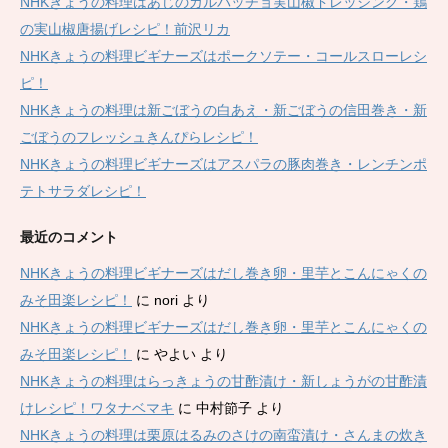
NHKきょうの料理はあじのカルパッチョ実山椒ドレッシング・鶏
の実山椒唐揚げレシピ！前沢リカ
NHKきょうの料理ビギナーズはポークソテー・コールスローレシ
ピ！
NHKきょうの料理は新ごぼうの白あえ・新ごぼうの信田巻き・新
ごぼうのフレッシュきんぴらレシピ！
NHKきょうの料理ビギナーズはアスパラの豚肉巻き・レンチンポ
テトサラダレシピ！
最近のコメント
NHKきょうの料理ビギナーズはだし巻き卵・里芋とこんにゃくの
みそ田楽レシピ！
に
nori
より
NHKきょうの料理ビギナーズはだし巻き卵・里芋とこんにゃくの
みそ田楽レシピ！
に
やよい
より
NHKきょうの料理はらっきょうの甘酢漬け・新しょうがの甘酢漬
けレシピ！ワタナベマキ
に
中村節子
より
NHKきょうの料理は栗原はるみのさけの南蛮漬け・さんまの炊き