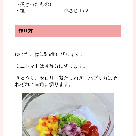
（煮きったもの）
・塩 小さじ１/２
作り方
ゆでだこは1.5㎝角に切ります。
ミニトマトは４等分に切ります。
きゅうり、セロリ、紫たまねぎ、パプリカはそ
れぞれ７㎜角に切ります。