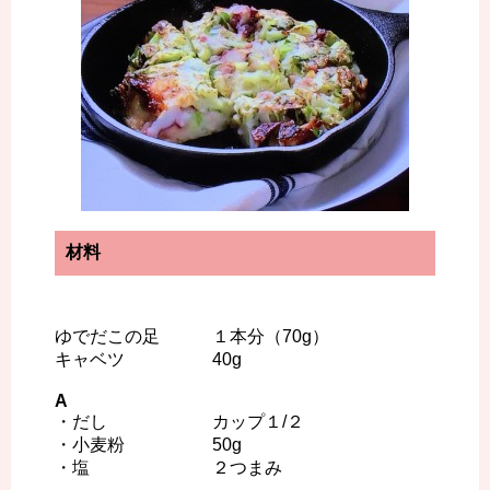
材料
ゆでだこの足 １本分（70g）
キャベツ 40g
A
・だし カップ１/２
・小麦粉 50g
・塩 ２つまみ