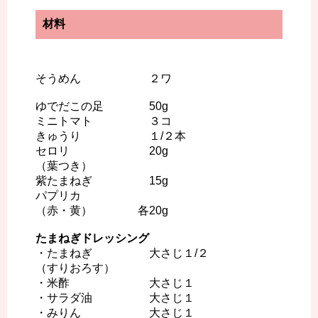
材料
そうめん ２ワ
ゆでだこの足 50g
ミニトマト ３コ
きゅうり １/２本
セロリ 20g
（葉つき）
紫たまねぎ 15g
パプリカ
（赤・黄） 各20g
たまねぎドレッシング
・たまねぎ 大さじ１/２
（すりおろす）
・米酢 大さじ１
・サラダ油 大さじ１
・みりん 大さじ１