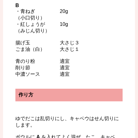
B
・青ねぎ 20g
（小口切り）
・紅しょうが 10g
（みじん切り）
揚げ玉 大さじ３
ごま油（白） 大さじ１
青のり粉 適宜
削り節 適宜
中濃ソース 適宜
作り方
ゆでだこは乱切りにし、キャベウはせん切りに
します。
ボウルに
A
を入れてよく混ぜ、たこ、キャベ