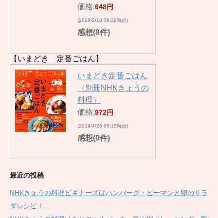
価格:
648円
(2019/2/13 09:29時点)
感想(8件)
【いまどき 定番ごはん】
いまどき定番ごはん
（別冊NHKきょうの
料理）
価格:
972円
(2019/4/26 05:15時点)
感想(0件)
最近の投稿
NHKきょうの料理ビギナーズはハンバーグ・ピーマンと卵のサラ
ダレシピ！