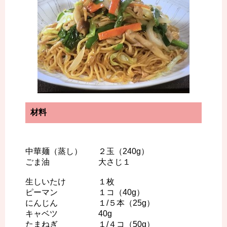
材料
中華麺（蒸し） ２玉（240g）
ごま油 大さじ１
生しいたけ １枚
ピーマン １コ（40g）
にんじん １/５本（25g）
キャベツ 40g
たまねぎ １/４コ（50g）