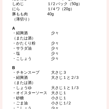
しめじ １/２パック（50g）
にら １/４ワ（20g）
豚もも肉 40g
（薄切り）
A
・紹興酒 少々
（または酒）
・かたくり粉 少々
・サラダ油 少々
・塩 少々
・こしょう 少々
B
・チキンスープ 大さじ３
・紹興酒 大さじ１と２/３
（または酒）
・しょうゆ 大さじ１と１/３
・オイスターソース 大さじ１
・砂糖 小さじ１
・ごま油 小さじ１/２
・こしょう 少々