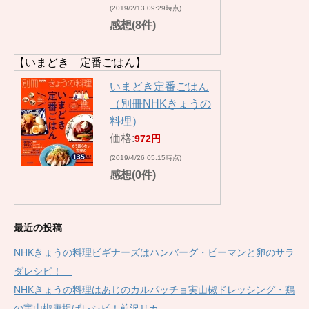
(2019/2/13 09:29時点)
感想(8件)
【いまどき 定番ごはん】
いまどき定番ごはん
（別冊NHKきょうの
料理）
価格:
972円
(2019/4/26 05:15時点)
感想(0件)
最近の投稿
NHKきょうの料理ビギナーズはハンバーグ・ピーマンと卵のサラ
ダレシピ！
NHKきょうの料理はあじのカルパッチョ実山椒ドレッシング・鶏
の実山椒唐揚げレシピ！前沢リカ