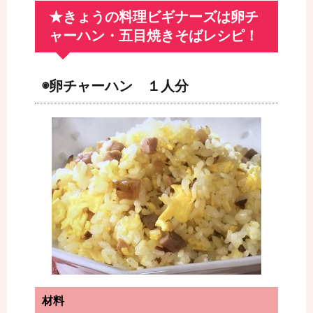
★きょうの料理ビギナーズは卵チ
ャーハン・五目焼きそばレシピ！
◉卵チャーハン １人分
材料