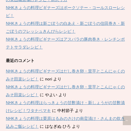
NHKきょうの料理ビギナーズはポークソテー・コールスローレシ
ピ！
NHKきょうの料理は新ごぼうの白あえ・新ごぼうの信田巻き・新
ごぼうのフレッシュきんぴらレシピ！
NHKきょうの料理ビギナーズはアスパラの豚肉巻き・レンチンポ
テトサラダレシピ！
最近のコメント
NHKきょうの料理ビギナーズはだし巻き卵・里芋とこんにゃくの
みそ田楽レシピ！
に
nori
より
NHKきょうの料理ビギナーズはだし巻き卵・里芋とこんにゃくの
みそ田楽レシピ！
に
やよい
より
NHKきょうの料理はらっきょうの甘酢漬け・新しょうがの甘酢漬
けレシピ！ワタナベマキ
に
中村節子
より
NHKきょうの料理は栗原はるみのさけの南蛮漬け・さんまの炊き
込みご飯レシピ！
に
はなぎぬ ひろ
より