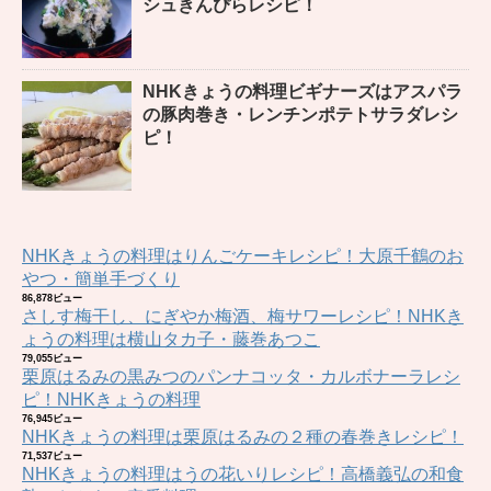
シュきんぴらレシピ！
NHKきょうの料理ビギナーズはアスパラ
の豚肉巻き・レンチンポテトサラダレシ
ピ！
NHKきょうの料理はりんごケーキレシピ！大原千鶴のお
やつ・簡単手づくり
86,878ビュー
さしす梅干し、にぎやか梅酒、梅サワーレシピ！NHKき
ょうの料理は横山タカ子・藤巻あつこ
79,055ビュー
栗原はるみの黒みつのパンナコッタ・カルボナーラレシ
ピ！NHKきょうの料理
76,945ビュー
NHKきょうの料理は栗原はるみの２種の春巻きレシピ！
71,537ビュー
NHKきょうの料理はうの花いりレシピ！高橋義弘の和食