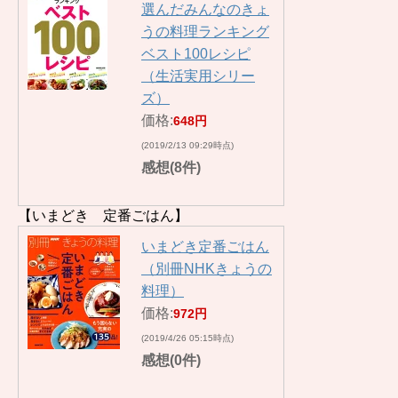
選んだみんなのきょ
うの料理ランキング
ベスト100レシピ
（生活実用シリー
ズ）
価格:
648円
(2019/2/13 09:29時点)
感想(8件)
【いまどき 定番ごはん】
いまどき定番ごはん
（別冊NHKきょうの
料理）
価格:
972円
(2019/4/26 05:15時点)
感想(0件)