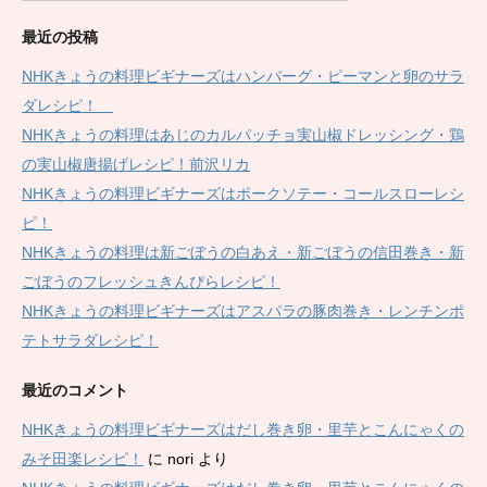
最近の投稿
NHKきょうの料理ビギナーズはハンバーグ・ピーマンと卵のサラ
ダレシピ！
NHKきょうの料理はあじのカルパッチョ実山椒ドレッシング・鶏
の実山椒唐揚げレシピ！前沢リカ
NHKきょうの料理ビギナーズはポークソテー・コールスローレシ
ピ！
NHKきょうの料理は新ごぼうの白あえ・新ごぼうの信田巻き・新
ごぼうのフレッシュきんぴらレシピ！
NHKきょうの料理ビギナーズはアスパラの豚肉巻き・レンチンポ
テトサラダレシピ！
最近のコメント
NHKきょうの料理ビギナーズはだし巻き卵・里芋とこんにゃくの
みそ田楽レシピ！
に
nori
より