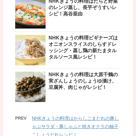
NHKきょうの料理はたらと野菜
のレンジ蒸し、長芋ぞうすいレ
シピ！高谷亜由
NHKきょうの料理ビギナーズは
オニオンスライスのしらすドレ
ッシング・蒸し鶏の新たまタル
タルソース風レシピ！
NHKきょうの料理は大原千鶴の
実ざんしょうのしょうゆ漬け、
豆腐丼、肉じゃがレシピ！
PREV
NHKきょうの料理はからしごまだれの豚し
ゃぶサラダ・豚しゃぶと焼きオクラの柚子
こしょうだれレシピ！