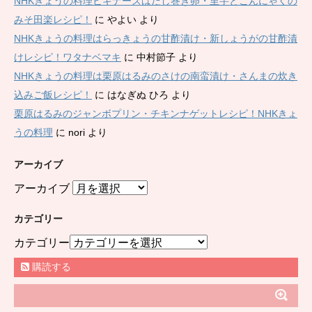
NHKきょうの料理ビギナーズはだし巻き卵・里芋とこんにゃくの
みそ田楽レシピ！
に
やよい
より
NHKきょうの料理はらっきょうの甘酢漬け・新しょうがの甘酢漬
けレシピ！ワタナベマキ
に
中村節子
より
NHKきょうの料理は栗原はるみのさけの南蛮漬け・さんまの炊き
込みご飯レシピ！
に
はなぎぬ ひろ
より
栗原はるみのジャンボプリン・チキンナゲットレシピ！NHKきょ
うの料理
に
nori
より
アーカイブ
アーカイブ
カテゴリー
カテゴリー
購読する