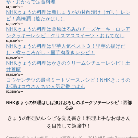
塾・おからで定番料理
61,168ビュー
NHKきょうの料理は新しょうがの甘酢漬け（ガリ）レシ
ピ！高橋潤（鮨たかはし）
60,192ビュー
NHKきょうの料理は栗原はるみのチーズケーキ・ロシア
ンクッキーレシピ！クリスマススイーツ・おもてなし
56,865ビュー
NHKきょうの料理は里芋人気ベスト３！里芋の揚げだ
し・煮っころがし・里芋肉巻きレシピ！
56,042ビュー
NHKきょうの料理はかきのクリームシチューレシピ！土
井善晴
55,832ビュー
コウケンテツの最強ミートソースレシピ！NHKきょうの
料理はコウさんちの人気定番ごはん
50,338ビュー
NHKきょうの料理はしば漬けおろしのポークソテーレシピ！西部
るみ
きょうの料理のレシピを覚え書き！料理上手なお母さん
を目指して勉強中！