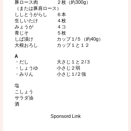
豚ロース肉 ２枚（約300g）
（または豚肩ロース）
ししとうがらし ６本
生しいたけ ４枚
みょうが ４コ
青じそ ５枚
しば漬け カップ１/５（約40g）
大根おろし カップ１と１２
A
・だし 大さじ１と２/３
・しょうゆ 小さじ２弱
・みりん 小さじ１/２強
塩
こしょう
サラダ油
酒
Sponsord Link