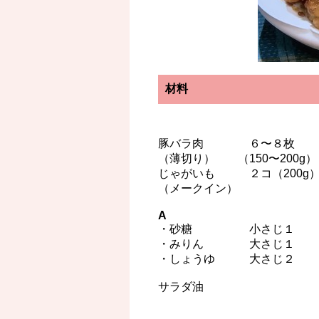
材料
豚バラ肉 ６〜８枚
（薄切り） （150〜200g）
じゃがいも ２コ（200g
（メークイン）
A
・砂糖 小さじ１
・みりん 大さじ１
・しょうゆ 大さじ２
サラダ油