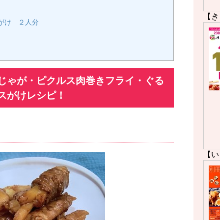
【き
がけ ２人分
じゃが・ピクルス肉巻きフライ・ぐる
スがけレシピ！
【い