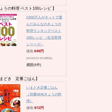
ょうの料理 ベスト100レシピ 】
2300万人がネットで選
んだみんなのきょうの
料理ランキングベスト
100レシピ （生活実用
シリーズ）
価格:
648円
(2019/2/13 09:29時点)
感想(8件)
まどき 定番ごはん】
いまどき定番ごはん
（別冊NHKきょうの料
理）
価格:
972円