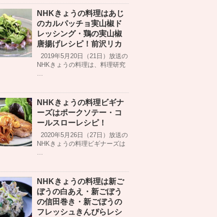
NHKきょうの料理はあじ
のカルパッチョ実山椒ド
レッシング・鶏の実山椒
唐揚げレシピ！前沢リカ
2019年5月20日（21日）放送の
NHKきょうの料理は、料理研究
…
NHKきょうの料理ビギナ
ーズはポークソテー・コ
ールスローレシピ！
2020年5月26日（27日）放送の
NHKきょうの料理ビギナーズは
…
NHKきょうの料理は新ご
ぼうの白あえ・新ごぼう
の信田巻き・新ごぼうの
フレッシュきんぴらレシ