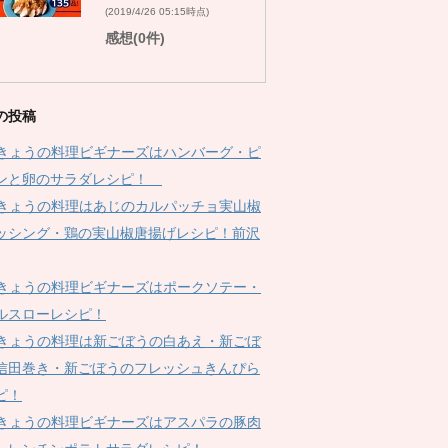
(2019/4/26 05:15時点)
感想(0件)
の投稿
Kきょうの料理ビギナーズはハンバーグ・ピ
ンと卵のサラダレシピ！
Kきょうの料理はあじのカルパッチョ実山椒
ッシング・鶏の実山椒唐揚げレシピ！前沢
Kきょうの料理ビギナーズはポークソテー・
ルスローレシピ！
Kきょうの料理は新ごぼうの白あえ・新ごぼ
信田巻き・新ごぼうのフレッシュきんぴら
ピ！
Kきょうの料理ビギナーズはアスパラの豚肉