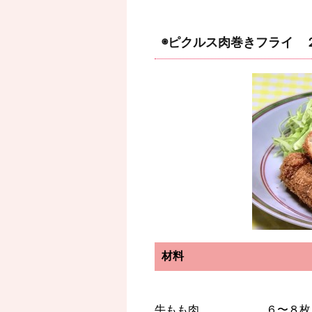
◉ピクルス肉巻きフライ 
材料
牛もも肉 ６〜８枚（1