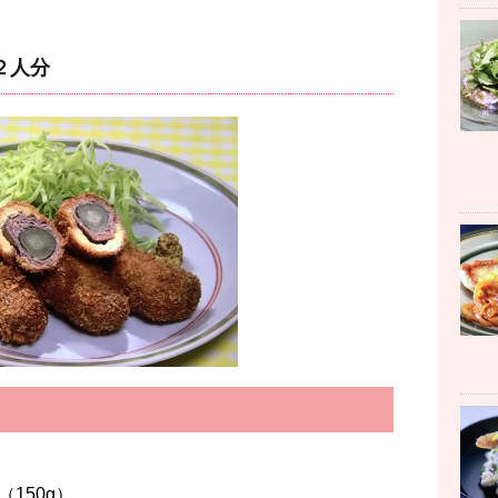
２人分
50g）