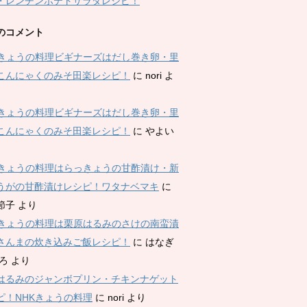
・レンチンポテトサラダレシピ！
のコメント
Kきょうの料理ビギナーズはだし巻き卵・里
こんにゃくのみそ田楽レシピ！
に
nori
よ
Kきょうの料理ビギナーズはだし巻き卵・里
こんにゃくのみそ田楽レシピ！
に
やよい
Kきょうの料理はらっきょうの甘酢漬け・新
うがの甘酢漬けレシピ！ワタナベマキ
に
節子
より
Kきょうの料理は栗原はるみのさけの南蛮漬
さんまの炊き込みご飯レシピ！
に
はなぎ
ひろ
より
はるみのジャンボプリン・チキンナゲット
ピ！NHKきょうの料理
に
nori
より