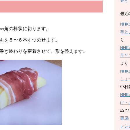
巻き
最近
NH
㎜角の棒状に切ります。
芋と
り
もを５〜６本ずつのせます。
NH
巻き終わりを密着させて、形を整えます。
芋と
より
NH
しょ
中村
NH
け・
ぬ 
栗原
レシ