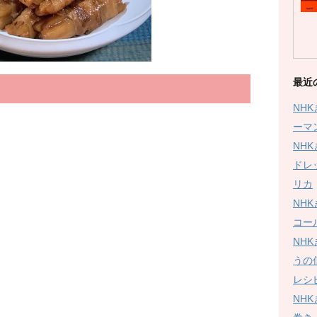
最近
NH
ーマ
NH
ドレ
）
リカ
NH
コー
NH
うの
レシ
NH