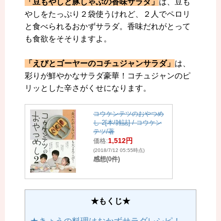
「豆もやしと豚しゃぶの香味サラダ」
は、豆も
やしをたっぷり２袋使うけれど、２人でペロリ
と食べられるおかずサラダ。香味だれがとって
も食欲をそそりますよ。
「えびとゴーヤーのコチュジャンサラダ」
は、
彩りが鮮やかなサラダ豪華！コチュジャンのピ
リッとした辛さがくせになります。
コウケンテツのおやつめ
し 2[本/雑誌] / コウケン
テツ/著
1,512円
価格:
(2018/7/12 05:55時点)
感想(0件)
★もくじ★