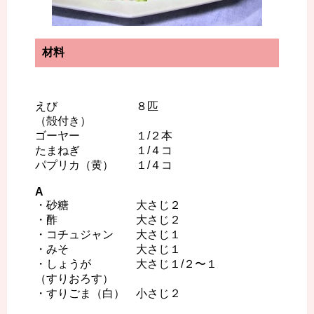
材料
えび ８匹
（殻付き）
ゴーヤー １/２本
たまねぎ １/４コ
パプリカ（黄） １/４コ
A
・砂糖 大さじ２
・酢 大さじ２
・コチュジャン 大さじ１
・みそ 大さじ１
・しょうが 大さじ１/２〜１
（すりおろす）
・すりごま（白） 小さじ２