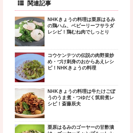
関連記事
NHKきょうの料理は栗原はるみ
の鶏ハム、ベビーリーフサラダ
レシピ！鶏むね肉でしっとり
コウケンテツの伝説の肉野菜炒
め・づけ刺身のおからあえレシ
ピ！NHKきょうの料理
NHKきょうの料理は牛たけごぼ
うのうま煮・つゆだく筑前煮レ
シピ！斎藤辰夫
栗原はるみのゴーヤーの甘酢漬