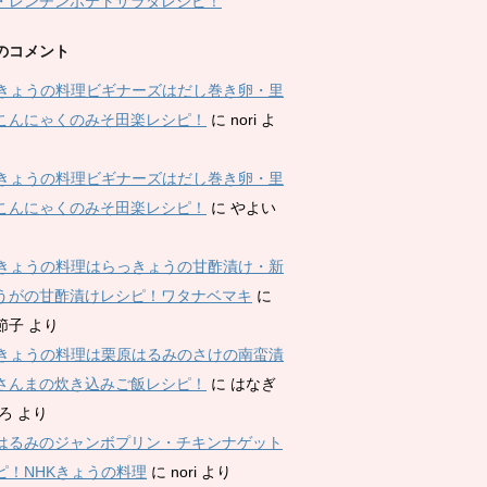
・レンチンポテトサラダレシピ！
のコメント
Kきょうの料理ビギナーズはだし巻き卵・里
こんにゃくのみそ田楽レシピ！
に
nori
よ
Kきょうの料理ビギナーズはだし巻き卵・里
こんにゃくのみそ田楽レシピ！
に
やよい
Kきょうの料理はらっきょうの甘酢漬け・新
うがの甘酢漬けレシピ！ワタナベマキ
に
節子
より
Kきょうの料理は栗原はるみのさけの南蛮漬
さんまの炊き込みご飯レシピ！
に
はなぎ
ひろ
より
はるみのジャンボプリン・チキンナゲット
ピ！NHKきょうの料理
に
nori
より