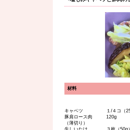
材料
キャベツ １/４コ（25
豚肩ロース肉 120g
（薄切り）
生しいたけ ３枚（50g