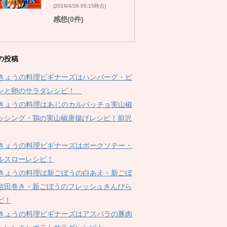
(2019/4/26 05:15時点)
感想(0件)
の投稿
Kきょうの料理ビギナーズはハンバーグ・ピ
ンと卵のサラダレシピ！
Kきょうの料理はあじのカルパッチョ実山椒
ッシング・鶏の実山椒唐揚げレシピ！前沢
Kきょうの料理ビギナーズはポークソテー・
ルスローレシピ！
Kきょうの料理は新ごぼうの白あえ・新ごぼ
信田巻き・新ごぼうのフレッシュきんぴら
ピ！
Kきょうの料理ビギナーズはアスパラの豚肉