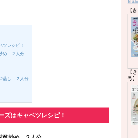
育児
【き
ベツレシピ！
炒め ２人分
【き
号】
ジ蒸し ２人分
ーズはキャベツレシピ！
甘酢炒め ２人分