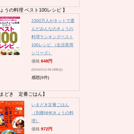
ょうの料理 ベスト100レシピ 】
2300万人がネットで選
んだみんなのきょうの
料理ランキングベスト
100レシピ （生活実用
シリーズ）
価格:
648円
(2019/2/13 09:29時点)
感想(8件)
まどき 定番ごはん】
いまどき定番ごはん
（別冊NHKきょうの料
理）
価格:
972円