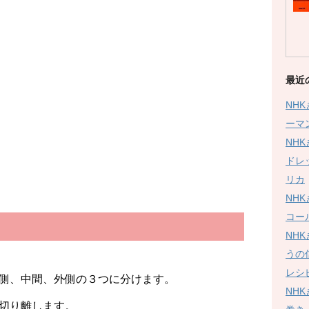
最近
NH
ーマ
NH
ドレ
リカ
NH
コー
NH
うの
レシ
側、中間、外側の３つに分けます。
NH
切り離します。