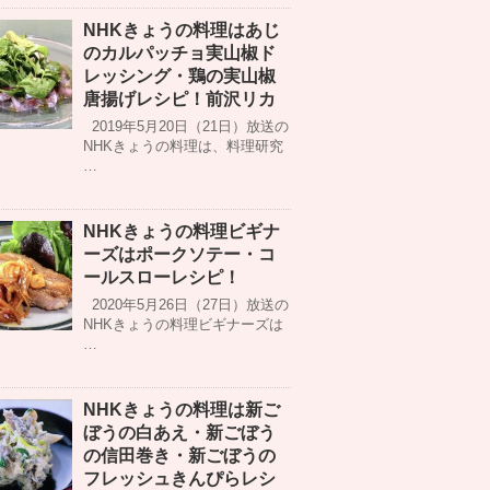
NHKきょうの料理はあじ
のカルパッチョ実山椒ド
レッシング・鶏の実山椒
唐揚げレシピ！前沢リカ
2019年5月20日（21日）放送の
NHKきょうの料理は、料理研究
…
NHKきょうの料理ビギナ
ーズはポークソテー・コ
ールスローレシピ！
2020年5月26日（27日）放送の
NHKきょうの料理ビギナーズは
…
NHKきょうの料理は新ご
ぼうの白あえ・新ごぼう
の信田巻き・新ごぼうの
フレッシュきんぴらレシ