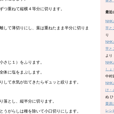
巻き
ずつ重ねて縦横４等分に切ります。
最近
NH
離して薄切りにし、葉は重ねたまま半分に切りま
芋と
り
NH
芋と
より
小さじ１）をふります。
NH
しょ
全体に塩をまぶします。
中村
りして水気が出てきたらギュッと絞ります。
NH
け・
ぬ 
り落とし、縦半分に切ります。
栗原
レシ
とうがらしは種を除いて小口切りにします。