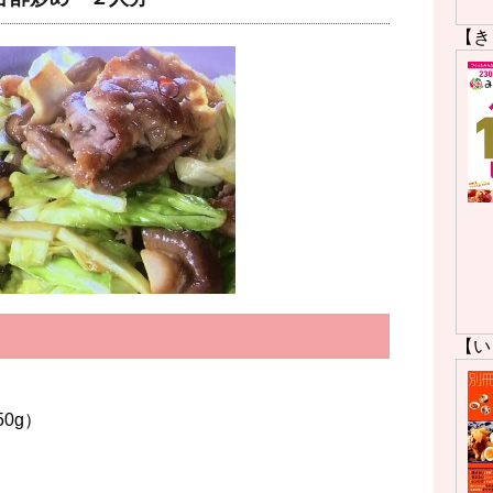
【き
【い
0g）
）