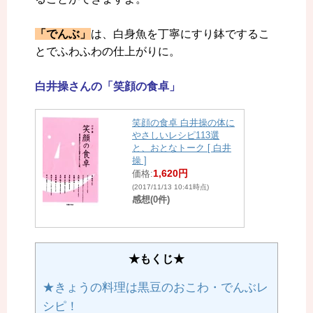
「でんぶ」
は、白身魚を丁寧にすり鉢でするこ
とでふわふわの仕上がりに。
白井操さんの「笑顔の食卓」
笑顔の食卓 白井操の体に
やさしいレシピ113選
と、おとなトーク [ 白井
操 ]
1,620円
価格:
(2017/11/13 10:41時点)
感想(0件)
★もくじ★
★きょうの料理は黒豆のおこわ・でんぶレ
シピ！