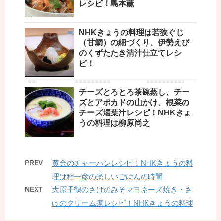
レシピ！島本薫
NHKきょうの料理は若狭ぐじ
（甘鯛）の細づくり、伊勢えび
のくずたたき清汁仕立てレシ
ピ！
チーズとろとろ茶碗蒸し、チー
ズとアボカドの山かけ、根菜の
チーズ湯葉汁レシピ！NHKきょ
うの料理は柳原尚之
PREV
黄金のチャーハンレシピ！NHKきょうの料
理は程一彦の楽しいごはんの時間
NEXT
大原千鶴のさけのみそマヨネーズ焼き・さ
けのクリーム煮レシピ！NHKきょうの料理