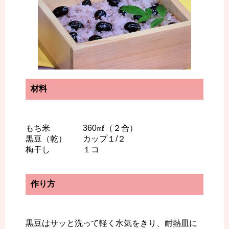
材料
もち米 360㎖（２合）
黒豆（乾） カップ１/２
梅干し １コ
作り方
黒豆はサッと洗って軽く水気をきり、耐熱皿に