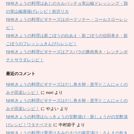
NHKきょうの料理はあじのカルパッチョ実山椒ドレッシング・鶏
の実山椒唐揚げレシピ！前沢リカ
NHKきょうの料理ビギナーズはポークソテー・コールスローレシ
ピ！
NHKきょうの料理は新ごぼうの白あえ・新ごぼうの信田巻き・新
ごぼうのフレッシュきんぴらレシピ！
NHKきょうの料理ビギナーズはアスパラの豚肉巻き・レンチンポ
テトサラダレシピ！
最近のコメント
NHKきょうの料理ビギナーズはだし巻き卵・里芋とこんにゃくの
みそ田楽レシピ！
に
nori
より
NHKきょうの料理ビギナーズはだし巻き卵・里芋とこんにゃくの
みそ田楽レシピ！
に
やよい
より
NHKきょうの料理はらっきょうの甘酢漬け・新しょうがの甘酢漬
けレシピ！ワタナベマキ
に
中村節子
より
NHKきょうの料理は栗原はるみのさけの南蛮漬け・さんまの炊き