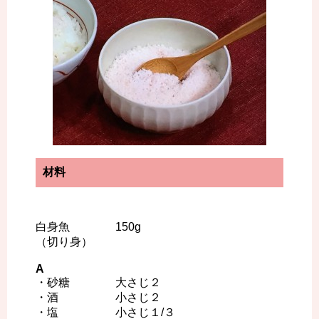
材料
白身魚 150g
（切り身）
A
・砂糖 大さじ２
・酒 小さじ２
・塩 小さじ１/３