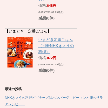
価格:
648円
(2019/2/13 09:29時点)
感想(8件)
【いまどき 定番ごはん】
いまどき定番ごはん
（別冊NHKきょうの
料理）
価格:
972円
(2019/4/26 05:15時点)
感想(0件)
最近の投稿
NHKきょうの料理ビギナーズはハンバーグ・ピーマンと卵のサラ
ダレシピ！