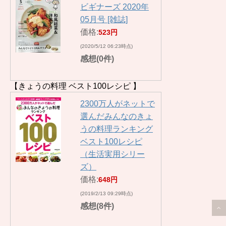
ビギナーズ 2020年
05月号 [雑誌]
価格:
523円
(2020/5/12 06:23時点)
感想(0件)
【きょうの料理 ベスト100レシピ 】
2300万人がネットで
選んだみんなのきょ
うの料理ランキング
ベスト100レシピ
（生活実用シリー
ズ）
価格:
648円
(2019/2/13 09:29時点)
感想(8件)