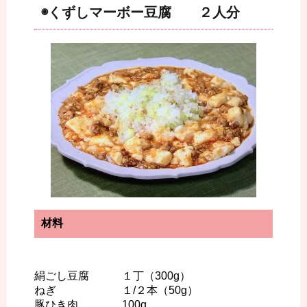
◉くずしマーボー豆腐 ２人分
材料
絹ごし豆腐 １丁（300g）
ねぎ １/２本（50g）
豚ひき肉 100g