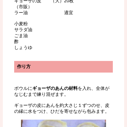
ギョーザの皮 （大）20枚
（市販）
ラー油 適宜
小麦粉
サラダ油
ごま油
酢
しょうゆ
作り方
ボウルに
ギョーザのあんの材料
を入れ、全体が
なじむまで練り混ぜます。
ギョーザの皮にあんを約大さじ１ずつのせ、皮
の縁に水をつけ、ひだを寄せながら包みます。