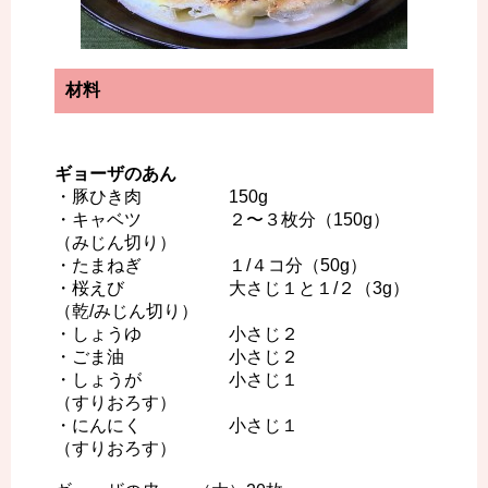
材料
ギョーザのあん
・豚ひき肉 150g
・キャベツ ２〜３枚分（150g）
（みじん切り）
・たまねぎ １/４コ分（50g）
・桜えび 大さじ１と１/２（3g）
（乾/みじん切り）
・しょうゆ 小さじ２
・ごま油 小さじ２
・しょうが 小さじ１
（すりおろす）
・にんにく 小さじ１
（すりおろす）