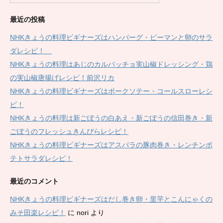
最近の投稿
NHKきょうの料理ビギナーズはハンバーグ・ピーマンと卵のサラ
ダレシピ！
NHKきょうの料理はあじのカルパッチョ実山椒ドレッシング・鶏
の実山椒唐揚げレシピ！前沢リカ
NHKきょうの料理ビギナーズはポークソテー・コールスローレシ
ピ！
NHKきょうの料理は新ごぼうの白あえ・新ごぼうの信田巻き・新
ごぼうのフレッシュきんぴらレシピ！
NHKきょうの料理ビギナーズはアスパラの豚肉巻き・レンチンポ
テトサラダレシピ！
最近のコメント
NHKきょうの料理ビギナーズはだし巻き卵・里芋とこんにゃくの
みそ田楽レシピ！
に
nori
より