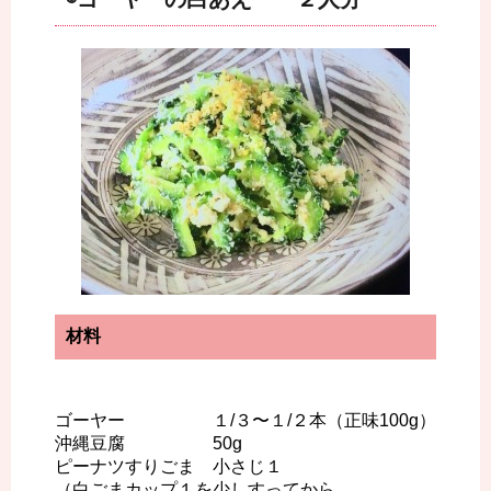
材料
ゴーヤー １/３〜１/２本（正味100g）
沖縄豆腐 50g
ピーナツすりごま 小さじ１
（白ごまカップ１を少しすってから