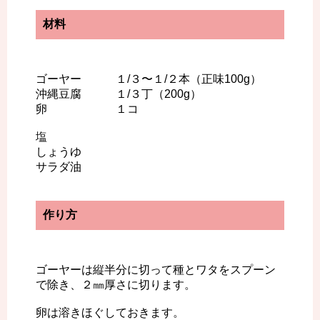
材料
ゴーヤー １/３〜１/２本（正味100g）
沖縄豆腐 １/３丁（200g）
卵 １コ
塩
しょうゆ
サラダ油
作り方
ゴーヤーは縦半分に切って種とワタをスプーン
で除き、２㎜厚さに切ります。
卵は溶きほぐしておきます。