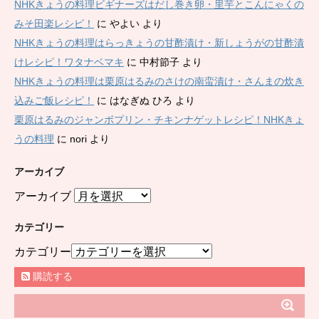
NHKきょうの料理ビギナーズはだし巻き卵・里芋とこんにゃくの
みそ田楽レシピ！
に
やよい
より
NHKきょうの料理はらっきょうの甘酢漬け・新しょうがの甘酢漬
けレシピ！ワタナベマキ
に
中村節子
より
NHKきょうの料理は栗原はるみのさけの南蛮漬け・さんまの炊き
込みご飯レシピ！
に
はなぎぬ ひろ
より
栗原はるみのジャンボプリン・チキンナゲットレシピ！NHKきょ
うの料理
に
nori
より
アーカイブ
アーカイブ
カテゴリー
カテゴリー
購読する