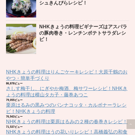
シュきんぴらレシピ！
NHKきょうの料理ビギナーズはアスパラ
の豚肉巻き・レンチンポテトサラダレシ
ピ！
NHKきょうの料理はりんごケーキレシピ！大原千鶴のお
やつ・簡単手づくり
86,878ビュー
さしす梅干し、にぎやか梅酒、梅サワーレシピ！NHKき
ょうの料理は横山タカ子・藤巻あつこ
79,055ビュー
栗原はるみの黒みつのパンナコッタ・カルボナーラレシ
ピ！NHKきょうの料理
76,943ビュー
NHKきょうの料理は栗原はるみの２種の春巻きレシピ！
71,537ビュー
NHKきょうの料理はうの花いりレシピ！高橋義弘の和食