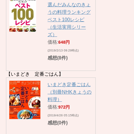
選んだみんなのきょ
うの料理ランキング
ベスト100レシピ
（生活実用シリー
ズ）
価格:
648円
(2019/2/13 09:29時点)
感想(8件)
【いまどき 定番ごはん】
いまどき定番ごはん
（別冊NHKきょうの
料理）
価格:
972円
(2019/4/26 05:15時点)
感想(0件)