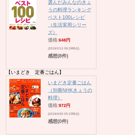
選んだみんなのきょ
うの料理ランキング
ベスト100レシピ
（生活実用シリー
ズ）
価格:
648円
(2019/2/13 09:29時点)
感想(8件)
【いまどき 定番ごはん】
いまどき定番ごはん
（別冊NHKきょうの
料理）
価格:
972円
(2019/4/26 05:15時点)
感想(0件)