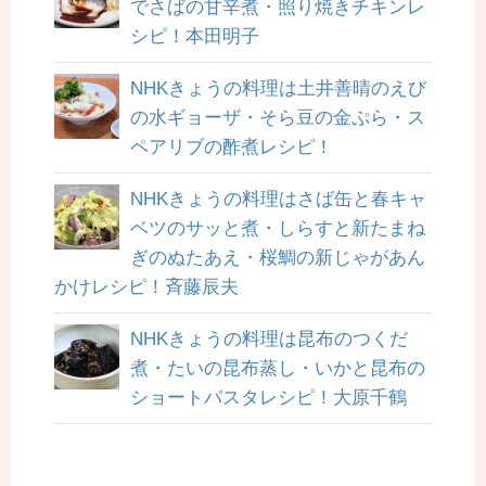
でさばの甘辛煮・照り焼きチキンレ
シピ！本田明子
NHKきょうの料理は土井善晴のえび
の水ギョーザ・そら豆の金ぷら・ス
ペアリブの酢煮レシピ！
NHKきょうの料理はさば缶と春キャ
ベツのサッと煮・しらすと新たまね
ぎのぬたあえ・桜鯛の新じゃがあん
かけレシピ！斉藤辰夫
NHKきょうの料理は昆布のつくだ
煮・たいの昆布蒸し・いかと昆布の
ショートパスタレシピ！大原千鶴