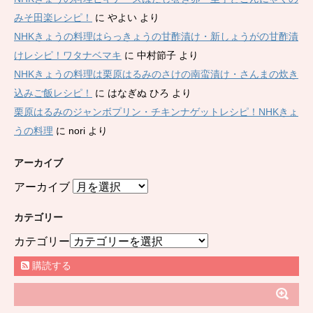
みそ田楽レシピ！
に
やよい
より
NHKきょうの料理はらっきょうの甘酢漬け・新しょうがの甘酢漬
けレシピ！ワタナベマキ
に
中村節子
より
NHKきょうの料理は栗原はるみのさけの南蛮漬け・さんまの炊き
込みご飯レシピ！
に
はなぎぬ ひろ
より
栗原はるみのジャンボプリン・チキンナゲットレシピ！NHKきょ
うの料理
に
nori
より
アーカイブ
アーカイブ
カテゴリー
カテゴリー
購読する