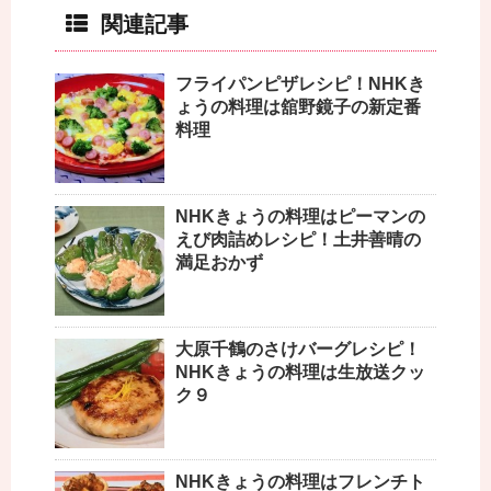
関連記事
フライパンピザレシピ！NHKき
ょうの料理は舘野鏡子の新定番
料理
NHKきょうの料理はピーマンの
えび肉詰めレシピ！土井善晴の
満足おかず
大原千鶴のさけバーグレシピ！
NHKきょうの料理は生放送クッ
ク９
NHKきょうの料理はフレンチト