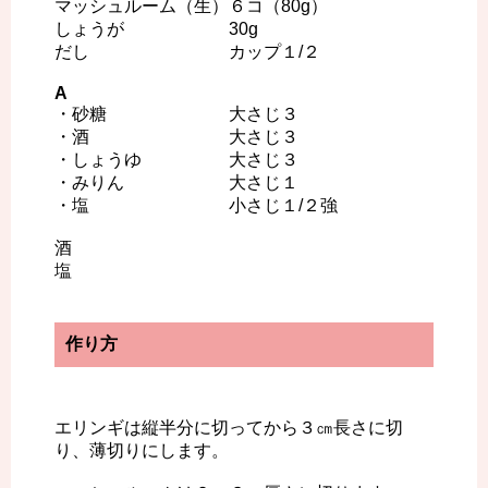
マッシュルーム（生）６コ（80g）
しょうが 30g
だし カップ１/２
A
・砂糖 大さじ３
・酒 大さじ３
・しょうゆ 大さじ３
・みりん 大さじ１
・塩 小さじ１/２強
酒
塩
作り方
エリンギは縦半分に切ってから３㎝長さに切
り、薄切りにします。