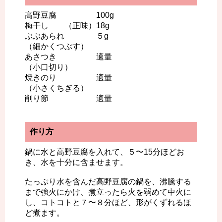
高野豆腐 100g
梅干し （正味）18g
ぶぶあられ ５g
（細かくつぶす）
あさつき 適量
（小口切り）
焼きのり 適量
（小さくちぎる）
削り節 適量
作り方
鍋に水と高野豆腐を入れて、５〜15分ほどお
き、水を十分に含ませます。
たっぷり水を含んだ高野豆腐の鍋を、沸騰する
まで強火にかけ、煮立ったら火を弱めて中火に
し、コトコトと７〜８分ほど、形がくずれるほ
ど煮ます。