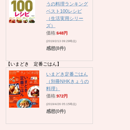
うの料理ランキング
ベスト100レシピ
（生活実用シリー
ズ）
価格:
648円
(2019/2/13 09:29時点)
感想(8件)
【いまどき 定番ごはん】
いまどき定番ごはん
（別冊NHKきょうの
料理）
価格:
972円
(2019/4/26 05:15時点)
感想(0件)