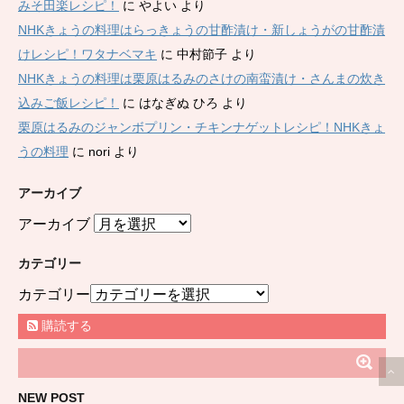
みそ田楽レシピ！
に
やよい
より
NHKきょうの料理はらっきょうの甘酢漬け・新しょうがの甘酢漬
けレシピ！ワタナベマキ
に
中村節子
より
NHKきょうの料理は栗原はるみのさけの南蛮漬け・さんまの炊き
込みご飯レシピ！
に
はなぎぬ ひろ
より
栗原はるみのジャンボプリン・チキンナゲットレシピ！NHKきょ
うの料理
に
nori
より
アーカイブ
アーカイブ
カテゴリー
カテゴリー
購読する
NEW POST