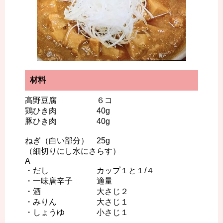
材料
高野豆腐 ６コ
鶏ひき肉 40g
豚ひき肉 40g
ねぎ（白い部分） 25g
（細切りにし水にさらす）
A
・だし カップ１と１/４
・一味唐辛子 適量
・酒 大さじ２
・みりん 大さじ１
・しょうゆ 小さじ１