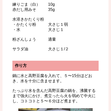
練りごま（白） 10g
赤だし用みそ 35g
水溶きかたくり粉
・かたくり粉 大さじ１弱
・水 大さじ１
粉ざんしょう 適量
サラダ油 大さじ１/２
作り方
鍋に水と高野豆腐を入れて、５〜15分ほどお
き、水を十分に含ませます。
たっぷり水を含んだ高野豆腐の鍋を、沸騰する
まで強火にかけ、煮立ったら火を弱めて中火に
し、コトコトと５〜６分ほど煮ます。