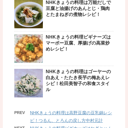
NHKきょうの料理は万能だしで
豆腐と油揚げのあんとじ・鶏肉
とたまねぎの煮物レシピ！
NHKきょうの料理ビギナーズは
マーボー豆腐、厚揚げの高菜炒
めレシピ！
NHKきょうの料理はゴーヤーの
白あえ・たたき長芋の梅あえレ
シピ！松田美智子の和食スタイ
ル
PREV
NHKきょうの料理は高野豆腐の豆乳鍋レシ
ピ！つるん、とろんの戻し方中村元計