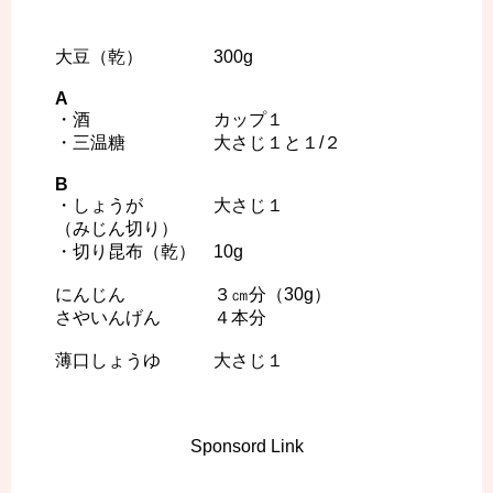
大豆（乾） 300g
A
・酒 カップ１
・三温糖 大さじ１と１/２
B
・しょうが 大さじ１
（みじん切り）
・切り昆布（乾） 10g
にんじん ３㎝分（30g）
さやいんげん ４本分
薄口しょうゆ 大さじ１
Sponsord Link