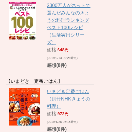
2300万人がネットで
選んだみんなのきょ
うの料理ランキング
ベスト100レシピ
（生活実用シリー
ズ）
価格:
648円
(2019/2/13 09:29時点)
感想(8件)
【いまどき 定番ごはん】
いまどき定番ごはん
（別冊NHKきょうの
料理）
価格:
972円
(2019/4/26 05:15時点)
感想(0件)