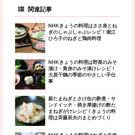
関連記事
NHKきょうの料理はささ身とね
ぎのしゃぶしゃぶレシピ！堀江
ひろ子のねぎと鶏肉料理
NHKきょうの料理は野菜のみそ
漬け・黄身のみそ漬けレシピ！
大原千鶴の季節のやさしい手仕
事
新たまねぎとさけ缶の酢煮・サ
ンドイッチ・焼き厚揚げの酢た
まねぎがけレシピ！きょうの料
理は斉藤辰夫のまとめづくり