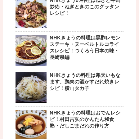
NHKきょうの料理はねぎと牛肉
炒め・ねぎときのこのグラタン
レシピ！
NHKきょうの料理は黒酢レモン
ステーキ・ヌーベルトルコライ
スレシピ！つくろう日本の味・
長崎県編
NHKきょうの料理は寒天いもな
ます、鶏肉の酒かすだれ焼きレ
シピ！横山タカ子
NHKきょうの料理はおでんレシ
ピ！村田吉弘のかんたん和食
塾・だしごまだれの作り方