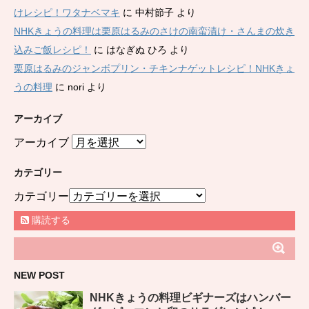
けレシピ！ワタナベマキ
に
中村節子
より
NHKきょうの料理は栗原はるみのさけの南蛮漬け・さんまの炊き
込みご飯レシピ！
に
はなぎぬ ひろ
より
栗原はるみのジャンボプリン・チキンナゲットレシピ！NHKきょ
うの料理
に
nori
より
アーカイブ
アーカイブ
カテゴリー
カテゴリー
購読する
NEW POST
NHKきょうの料理ビギナーズはハンバー