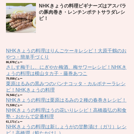
NHKきょうの料理ビギナーズはアスパラ
の豚肉巻き・レンチンポテトサラダレシ
ピ！
NHKきょうの料理はりんごケーキレシピ！大原千鶴のお
やつ・簡単手づくり
86,878ビュー
さしす梅干し、にぎやか梅酒、梅サワーレシピ！NHKき
ょうの料理は横山タカ子・藤巻あつこ
79,058ビュー
栗原はるみの黒みつのパンナコッタ・カルボナーラレシ
ピ！NHKきょうの料理
76,946ビュー
NHKきょうの料理は栗原はるみの２種の春巻きレシピ！
71,538ビュー
NHKきょうの料理はうの花いりレシピ！高橋義弘の和食
塾・おからで定番料理
61,171ビュー
NHKきょうの料理は新しょうがの甘酢漬け（ガリ）レシ
ピ！高橋潤（鮨たかはし）