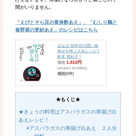
間がいりません。
「えびとそら豆の黄身酢あえ」、「むしり鷄と
春野菜の更紗あえ」のレシピはこちら
ばぁば 92年目の隠し味
幸せを呼ぶ人生レシピ [
鈴木 登紀子 ]
1,512円
価格:
(2018/4/7 06:05時点)
感想(0件)
★もくじ★
★きょうの料理はアスパラガスの厚揚げ白
あえレシピ！
◉アスパラガスの厚揚げ白あえ ２人分