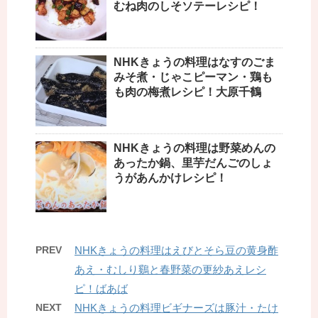
むね肉のしそソテーレシピ！
NHKきょうの料理はなすのごま
みそ煮・じゃこピーマン・鶏も
も肉の梅煮レシピ！大原千鶴
NHKきょうの料理は野菜めんの
あったか鍋、里芋だんごのしょ
うがあんかけレシピ！
PREV
NHKきょうの料理はえびとそら豆の黄身酢
あえ・むしり鷄と春野菜の更紗あえレシ
ピ！ばあば
NEXT
NHKきょうの料理ビギナーズは豚汁・たけ