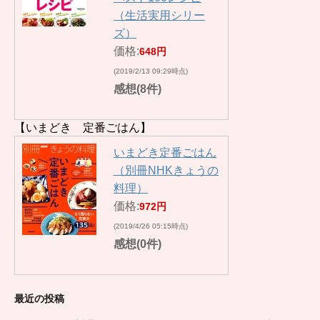
（生活実用シリー
ズ）
価格:
648円
(2019/2/13 09:29時点)
感想(8件)
【いまどき 定番ごはん】
いまどき定番ごはん
（別冊NHKきょうの
料理）
価格:
972円
(2019/4/26 05:15時点)
感想(0件)
最近の投稿