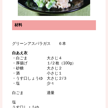
材料
グリーンアスパラガス ６本
白あえ衣
・白ごま 大さじ４
・厚揚げ １/２枚（100g）
・砂糖 大さじ２
・酒 小さじ１
・うす口しょうゆ 大さじ２/３
・塩 少々
白ごま 適量
塩
うす口しょうゆ