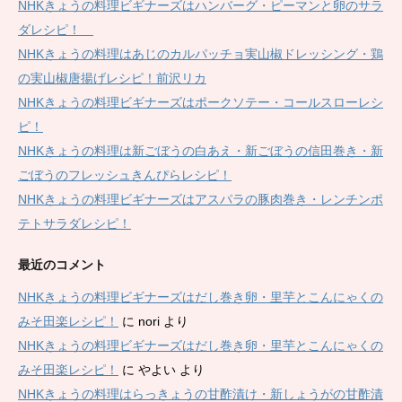
NHKきょうの料理ビギナーズはハンバーグ・ピーマンと卵のサラ
ダレシピ！
NHKきょうの料理はあじのカルパッチョ実山椒ドレッシング・鶏
の実山椒唐揚げレシピ！前沢リカ
NHKきょうの料理ビギナーズはポークソテー・コールスローレシ
ピ！
NHKきょうの料理は新ごぼうの白あえ・新ごぼうの信田巻き・新
ごぼうのフレッシュきんぴらレシピ！
NHKきょうの料理ビギナーズはアスパラの豚肉巻き・レンチンポ
テトサラダレシピ！
最近のコメント
NHKきょうの料理ビギナーズはだし巻き卵・里芋とこんにゃくの
みそ田楽レシピ！
に
nori
より
NHKきょうの料理ビギナーズはだし巻き卵・里芋とこんにゃくの
みそ田楽レシピ！
に
やよい
より
NHKきょうの料理はらっきょうの甘酢漬け・新しょうがの甘酢漬