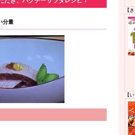
たたき、パクチーサラダレシピ！
【き
い分量
【い