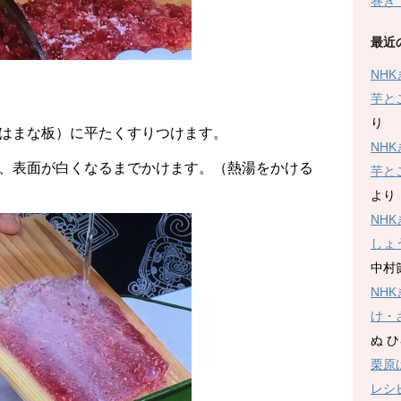
巻き
最近
NH
芋と
り
はまな板）に平たくすりつけます。
NH
、表面が白くなるまでかけます。（熱湯をかける
芋と
より
NH
しょ
中村
NH
け・
ぬ 
栗原
レシ