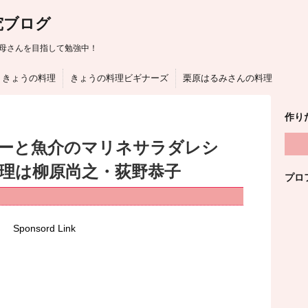
究ブログ
母さんを目指して勉強中！
きょうの料理
きょうの料理ビギナーズ
栗原はるみさんの料理
作り
ーと魚介のマリネサラダレシ
料理は柳原尚之・荻野恭子
プロ
Sponsord Link