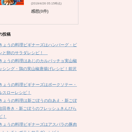
(2019/4/26 05:15時点)
感想(0件)
の投稿
Kきょうの料理ビギナーズはハンバーグ・ピ
ンと卵のサラダレシピ！
Kきょうの料理はあじのカルパッチョ実山椒
ッシング・鶏の実山椒唐揚げレシピ！前沢
Kきょうの料理ビギナーズはポークソテー・
ルスローレシピ！
Kきょうの料理は新ごぼうの白あえ・新ごぼ
信田巻き・新ごぼうのフレッシュきんぴら
ピ！
Kきょうの料理ビギナーズはアスパラの豚肉