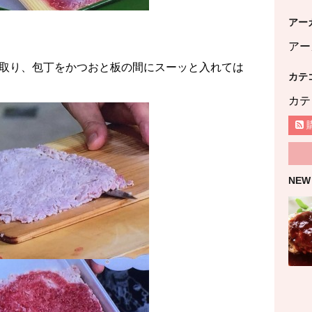
アー
アー
取り、包丁をかつおと板の間にスーッと入れては
カテ
カテ
NEW