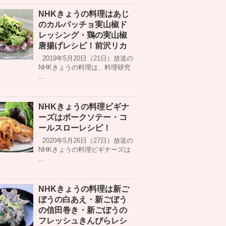
NHKきょうの料理はあじ
のカルパッチョ実山椒ド
レッシング・鶏の実山椒
唐揚げレシピ！前沢リカ
2019年5月20日（21日）放送の
NHKきょうの料理は、料理研究
…
NHKきょうの料理ビギナ
ーズはポークソテー・コ
ールスローレシピ！
2020年5月26日（27日）放送の
NHKきょうの料理ビギナーズは
…
NHKきょうの料理は新ご
ぼうの白あえ・新ごぼう
の信田巻き・新ごぼうの
フレッシュきんぴらレシ