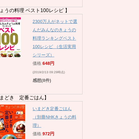
ょうの料理 ベスト100レシピ 】
2300万人がネットで選
んだみんなのきょうの
料理ランキングベスト
100レシピ （生活実用
シリーズ）
価格:
648円
(2019/2/13 09:29時点)
感想(8件)
まどき 定番ごはん】
いまどき定番ごはん
（別冊NHKきょうの料
理）
価格:
972円