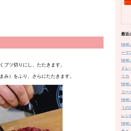
最近
NH
ーマ
NH
くブツ切りにし、たたきます。
ドレ
リカ
まみ）をふり、さらにたたきます。
NH
コー
NH
うの
レシ
NH