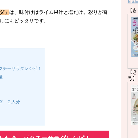
育児
【き
ダ」
は、味付けはライム果汁と塩だけ。彩りが奇
しにもピッタリです。
クチーサラダレシピ！
【き
量
号】
ダ ２人分