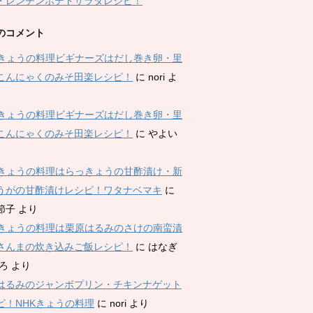
・レンチンポテトサラダレシピ！
のコメント
Kきょうの料理ビギナーズはだし巻き卵・里
こんにゃくのみそ田楽レシピ！
に
nori
よ
Kきょうの料理ビギナーズはだし巻き卵・里
こんにゃくのみそ田楽レシピ！
に
やよい
Kきょうの料理はらっきょうの甘酢漬け・新
うがの甘酢漬けレシピ！ワタナベマキ
に
節子
より
Kきょうの料理は栗原はるみのさけの南蛮漬
さんまの炊き込みご飯レシピ！
に
はなぎ
ひろ
より
はるみのジャンボプリン・チキンナゲット
ピ！NHKきょうの料理
に
nori
より