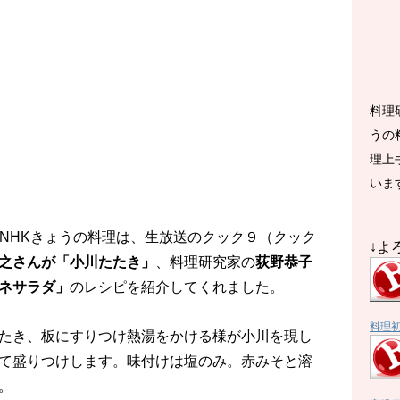
料理
うの
理上
いま
放送のNHKきょうの料理は、生放送のクック９（クック
↓よ
之さんが「小川たたき」
、料理研究家の
荻野恭子
ネサラダ」
のレシピを紹介してくれました。
料理
たき、板にすりつけ熱湯をかける様が小川を現し
て盛りつけします。味付けは塩のみ。赤みそと溶
。