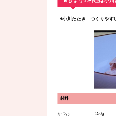
★きょうの料理は小川
◉小川たたき つくりやす
材料
かつお 150g