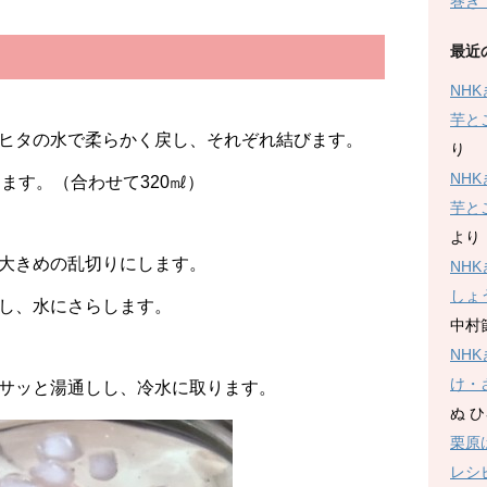
巻き
最近
NH
芋と
ヒタの水で柔らかく戻し、それぞれ結びます。
り
NH
ます。（合わせて320㎖）
芋と
より
大きめの乱切りにします。
NH
しょ
し、水にさらします。
中村
NH
け・
サッと湯通しし、冷水に取ります。
ぬ 
栗原
レシ