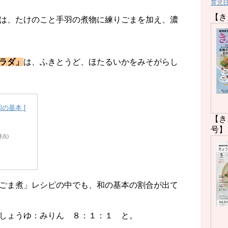
育児
【き
は、たけのこと手羽の煮物に練りごまを加え、濃
ラダ」
は、ふきとうど、ほたるいかをみそがらし
の基本 [
【き
号】
3時点)
ごま煮」レシピの中でも、和の基本の割合が出て
しょうゆ：みりん ８：１：１ と。