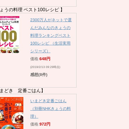
ょうの料理 ベスト100レシピ 】
2300万人がネットで選
んだみんなのきょうの
料理ランキングベスト
100レシピ （生活実用
シリーズ）
価格:
648円
(2019/2/13 09:29時点)
感想(8件)
まどき 定番ごはん】
いまどき定番ごはん
（別冊NHKきょうの料
理）
価格:
972円