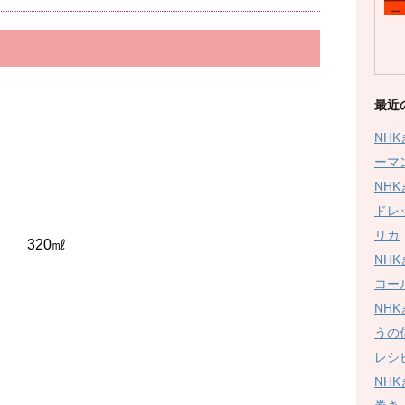
最近
NH
ーマ
NH
ドレ
リカ
 320㎖
NH
コー
NH
うの
レシ
NH