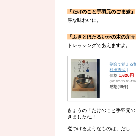
「たけのこと手羽元のごま煮」
厚な味わいに。
「ふきとほたるいかの木の芽サ
ドレッシングであえますよ。
割合で覚える和
村田吉弘 ]
1,620円
価格:
(2018/4/25 05:4
感想(49件)
きょうの「たけのこと手羽元の
きましたね！
煮つけるようなものは、だし：