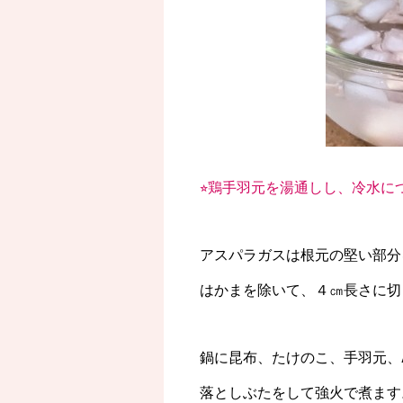
⭐︎鶏手羽元を湯通しし、冷水
アスパラガスは根元の堅い部分
はかまを除いて、４㎝長さに切
鍋に昆布、たけのこ、手羽元、
落としぶたをして強火で煮ます