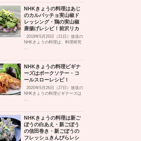
NHKきょうの料理はあじ
のカルパッチョ実山椒ド
レッシング・鶏の実山椒
唐揚げレシピ！前沢リカ
2019年5月20日（21日）放送の
NHKきょうの料理は、料理研究
…
NHKきょうの料理ビギナ
ーズはポークソテー・コ
ールスローレシピ！
2020年5月26日（27日）放送の
NHKきょうの料理ビギナーズは
…
NHKきょうの料理は新ご
ぼうの白あえ・新ごぼう
の信田巻き・新ごぼうの
フレッシュきんぴらレシ