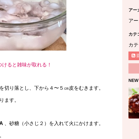
アー
アー
カテ
カテ
につけると雑味が取れる！
NEW
を切り落とし、下から４〜５㎝皮をむきます。
ります。
A
、砂糖（小さじ２）を入れて火にかけます。
。