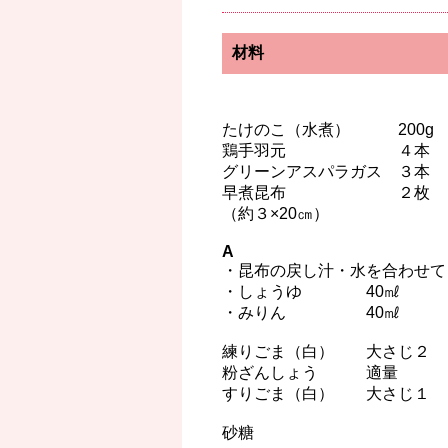
材料
たけのこ（水煮） 200g
鶏手羽元 ４本
グリーンアスパラガス ３本
早煮昆布 ２枚
（約３×20㎝）
A
・昆布の戻し汁・水を合わせて
・しょうゆ 40㎖
・みりん 40㎖
練りごま（白） 大さじ２
粉ざんしょう 適量
すりごま（白） 大さじ１
砂糖