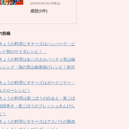
(2019/4/26 05:15時点)
感想(0件)
の投稿
Kきょうの料理ビギナーズはハンバーグ・ピ
ンと卵のサラダレシピ！
Kきょうの料理はあじのカルパッチョ実山椒
ッシング・鶏の実山椒唐揚げレシピ！前沢
Kきょうの料理ビギナーズはポークソテー・
ルスローレシピ！
Kきょうの料理は新ごぼうの白あえ・新ごぼ
信田巻き・新ごぼうのフレッシュきんぴら
ピ！
Kきょうの料理ビギナーズはアスパラの豚肉