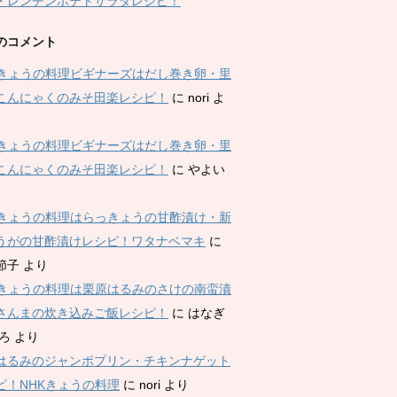
・レンチンポテトサラダレシピ！
のコメント
Kきょうの料理ビギナーズはだし巻き卵・里
こんにゃくのみそ田楽レシピ！
に
nori
よ
Kきょうの料理ビギナーズはだし巻き卵・里
こんにゃくのみそ田楽レシピ！
に
やよい
Kきょうの料理はらっきょうの甘酢漬け・新
うがの甘酢漬けレシピ！ワタナベマキ
に
節子
より
Kきょうの料理は栗原はるみのさけの南蛮漬
さんまの炊き込みご飯レシピ！
に
はなぎ
ひろ
より
はるみのジャンボプリン・チキンナゲット
ピ！NHKきょうの料理
に
nori
より