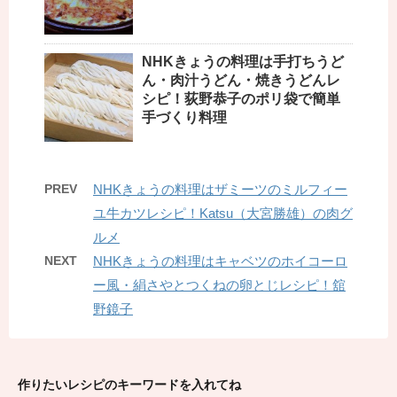
NHKきょうの料理は手打ちうど
ん・肉汁うどん・焼きうどんレ
シピ！荻野恭子のポリ袋で簡単
手づくり料理
PREV
NHKきょうの料理はザミーツのミルフィー
ユ牛カツレシピ！Katsu（大宮勝雄）の肉グ
ルメ
NEXT
NHKきょうの料理はキャベツのホイコーロ
ー風・絹さやとつくねの卵とじレシピ！舘
野鏡子
作りたいレシピのキーワードを入れてね