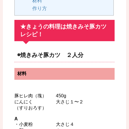
材料
作り方
★きょうの料理は焼きみそ豚カツ
レシピ！
◉焼きみそ豚カツ ２人分
材料
豚ヒレ肉（塊） 450g
にんにく 大さじ１〜２
（すりおろす）
A
・小麦粉 大さじ４