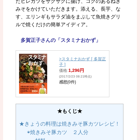
たヒレカツをサクサクに揚げ、コクのあるねぎ
みそをかけていただきます。添える、長芋、な
す、エリンギもサラダ油をまぶして魚焼きグリ
ルで焼くだけの簡単アイディア。
多賀正子さんの「スタミナおかず」
>スタミナおかず [ 多賀正
子 ]
1,296円
価格:
(2017/2/23 08:21時点)
感想(0件)
★もくじ★
★きょうの料理は焼きみそ豚カツレシピ！
◉焼きみそ豚カツ ２人分