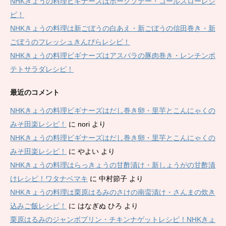
NHKきょうの料理ビギナーズはポークソテー・コールスローレシ
ピ！
NHKきょうの料理は新ごぼうの白あえ・新ごぼうの信田巻き・新
ごぼうのフレッシュきんぴらレシピ！
NHKきょうの料理ビギナーズはアスパラの豚肉巻き・レンチンポ
テトサラダレシピ！
最近のコメント
NHKきょうの料理ビギナーズはだし巻き卵・里芋とこんにゃくの
みそ田楽レシピ！
に
nori
より
NHKきょうの料理ビギナーズはだし巻き卵・里芋とこんにゃくの
みそ田楽レシピ！
に
やよい
より
NHKきょうの料理はらっきょうの甘酢漬け・新しょうがの甘酢漬
けレシピ！ワタナベマキ
に
中村節子
より
NHKきょうの料理は栗原はるみのさけの南蛮漬け・さんまの炊き
込みご飯レシピ！
に
はなぎぬ ひろ
より
栗原はるみのジャンボプリン・チキンナゲットレシピ！NHKきょ