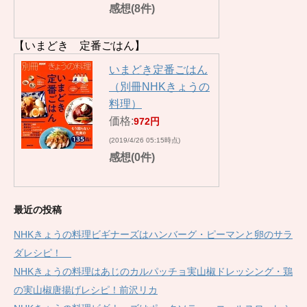
感想(8件)
【いまどき 定番ごはん】
いまどき定番ごはん
（別冊NHKきょうの
料理）
価格:
972円
(2019/4/26 05:15時点)
感想(0件)
最近の投稿
NHKきょうの料理ビギナーズはハンバーグ・ピーマンと卵のサラ
ダレシピ！
NHKきょうの料理はあじのカルパッチョ実山椒ドレッシング・鶏
の実山椒唐揚げレシピ！前沢リカ