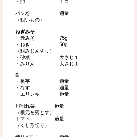
・卵 １コ
パン粉 適量
（粗いもの）
ねぎみそ
・赤みそ 75g
・ねぎ 50g
（粗みじん切り）
・砂糖 大さじ１
・みりん 大さじ１
B
・長芋 適量
・なす 適量
・エリンギ 適量
貝割れ菜 適量
（根元を落とす）
トマト 適量
（くし形切り）