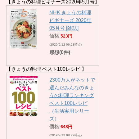
【きょうの料理ビギナーズ2020年5月号】
NHK きょうの料理
ビギナーズ 2020年
05月号 [雑誌]
価格:
523円
(2020/5/12 06:23時点)
感想(0件)
【きょうの料理 ベスト100レシピ 】
2300万人がネットで
選んだみんなのきょ
うの料理ランキング
ベスト100レシピ
（生活実用シリー
ズ）
価格:
648円
(2019/2/13 09:29時点)