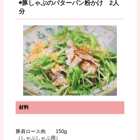
◉豚しゃぶのバターパン粉かけ 2人
分
材料
豚肩ロース肉 150g
（しゃぶしゃぶ用）