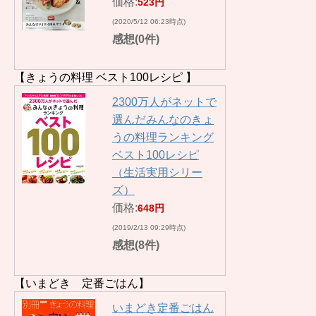
価格:
523円
(2020/5/12 06:23時点)
感想(0件)
【きょうの料理 ベスト100レシピ 】
2300万人がネットで
選んだみんなのきょ
うの料理ランキング
ベスト100レシピ
（生活実用シリー
ズ）
価格:
648円
(2019/2/13 09:29時点)
感想(8件)
【いまどき 定番ごはん】
いまどき定番ごはん