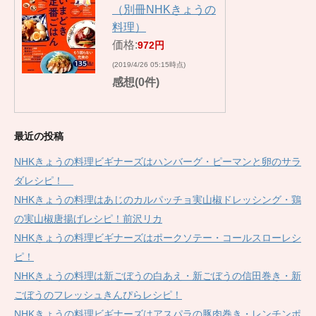
（別冊NHKきょうの
料理）
価格:
972円
(2019/4/26 05:15時点)
感想(0件)
最近の投稿
NHKきょうの料理ビギナーズはハンバーグ・ピーマンと卵のサラ
ダレシピ！
NHKきょうの料理はあじのカルパッチョ実山椒ドレッシング・鶏
の実山椒唐揚げレシピ！前沢リカ
NHKきょうの料理ビギナーズはポークソテー・コールスローレシ
ピ！
NHKきょうの料理は新ごぼうの白あえ・新ごぼうの信田巻き・新
ごぼうのフレッシュきんぴらレシピ！
NHKきょうの料理ビギナーズはアスパラの豚肉巻き・レンチンポ