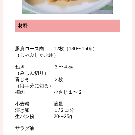
材料
豚肩ロース肉 12枚（130〜150g）
（しゃぶしゃぶ用）
ねぎ ３〜４㎝
（みじん切り）
青じそ ２枚
（縦半分に切る）
梅肉 小さじ１〜２
小麦粉 適量
溶き卵 １/２コ分
生パン粉 20〜25g
サラダ油