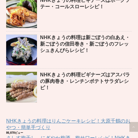
NHKきょうの料理ビギナーズはポークソ
テー・コールスローレシピ！
NHKきょうの料理は新ごぼうの白あえ・
新ごぼうの信田巻き・新ごぼうのフレッ
シュきんぴらレシピ！
NHKきょうの料理ビギナーズはアスパラ
の豚肉巻き・レンチンポテトサラダレシ
ピ！
NHKきょうの料理はりんごケーキレシピ！大原千鶴のお
やつ・簡単手づくり
86,878ビュー
さしす梅干し、にぎやか梅酒、梅サワーレシピ！NHKき