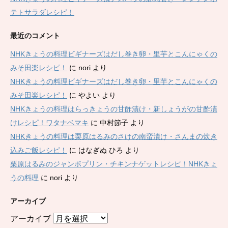
テトサラダレシピ！
最近のコメント
NHKきょうの料理ビギナーズはだし巻き卵・里芋とこんにゃくの
みそ田楽レシピ！
に
nori
より
NHKきょうの料理ビギナーズはだし巻き卵・里芋とこんにゃくの
みそ田楽レシピ！
に
やよい
より
NHKきょうの料理はらっきょうの甘酢漬け・新しょうがの甘酢漬
けレシピ！ワタナベマキ
に
中村節子
より
NHKきょうの料理は栗原はるみのさけの南蛮漬け・さんまの炊き
込みご飯レシピ！
に
はなぎぬ ひろ
より
栗原はるみのジャンボプリン・チキンナゲットレシピ！NHKきょ
うの料理
に
nori
より
アーカイブ
アーカイブ