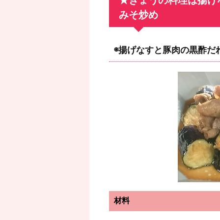
★きょうの料理は揚げ
みそ炒め
◉揚げなすと豚肉の黒酢
材料