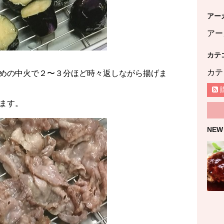
アー
アー
カテ
カテ
めの中火で２〜３分ほど時々返しながら揚げま
ます。
NEW