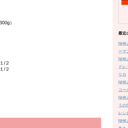
0g）
最近
NH
ーマ
NH
/２
ドレ
/２
リカ
２
２
NH
コー
NH
うの
レシ
NH