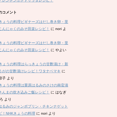
・レンチンポテトサラダレシピ！
のコメント
Kきょうの料理ビギナーズはだし巻き卵・里
こんにゃくのみそ田楽レシピ！
に
nori
よ
Kきょうの料理ビギナーズはだし巻き卵・里
こんにゃくのみそ田楽レシピ！
に
やよい
Kきょうの料理はらっきょうの甘酢漬け・新
うがの甘酢漬けレシピ！ワタナベマキ
に
節子
より
Kきょうの料理は栗原はるみのさけの南蛮漬
さんまの炊き込みご飯レシピ！
に
はなぎ
ひろ
より
はるみのジャンボプリン・チキンナゲット
ピ！NHKきょうの料理
に
nori
より