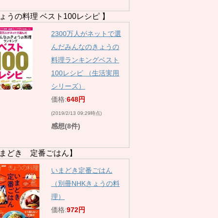
ょうの料理 ベスト100レシピ 】
2300万人がネットで選
んだみんなのきょうの
料理ランキングベスト
100レシピ （生活実用
シリーズ）
価格:
648円
(2019/2/13 09:29時点)
感想(8件)
まどき 定番ごはん】
いまどき定番ごはん
（別冊NHKきょうの料
理）
価格:
972円