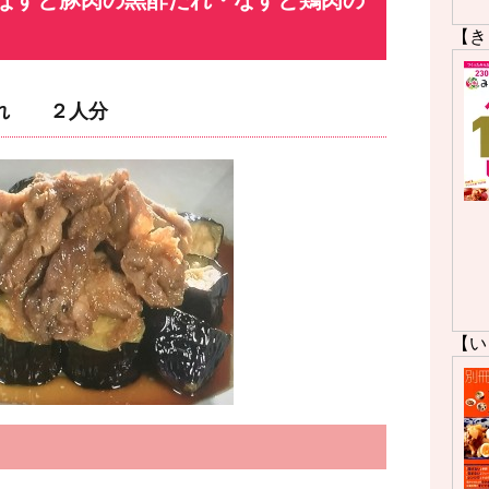
なすと豚肉の黒酢だれ・なすと鶏肉の
【き
だれ ２人分
【い