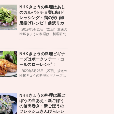
NHKきょうの料理はあじ
のカルパッチョ実山椒ド
レッシング・鶏の実山椒
唐揚げレシピ！前沢リカ
2019年5月20日（21日）放送の
NHKきょうの料理は、料理研究
…
NHKきょうの料理ビギナ
ーズはポークソテー・コ
ールスローレシピ！
2020年5月26日（27日）放送の
NHKきょうの料理ビギナーズは
…
NHKきょうの料理は新ご
ぼうの白あえ・新ごぼう
の信田巻き・新ごぼうの
フレッシュきんぴらレシ