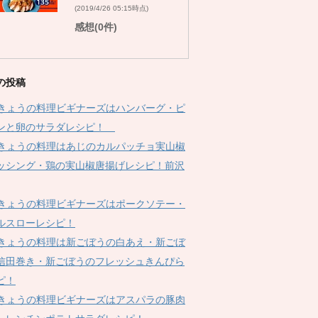
(2019/4/26 05:15時点)
感想(0件)
の投稿
Kきょうの料理ビギナーズはハンバーグ・ピ
ンと卵のサラダレシピ！
Kきょうの料理はあじのカルパッチョ実山椒
ッシング・鶏の実山椒唐揚げレシピ！前沢
Kきょうの料理ビギナーズはポークソテー・
ルスローレシピ！
Kきょうの料理は新ごぼうの白あえ・新ごぼ
信田巻き・新ごぼうのフレッシュきんぴら
ピ！
Kきょうの料理ビギナーズはアスパラの豚肉