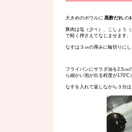
大きめのボウルに
黒酢だれ
の
豚肉は塩（少々）、こしょう（
で軽く押さえてなじませます。
なすは３㎝の厚みに輪切りにし
フライパンにサラダ油を2.5㎝
ら細かい泡が出る程度が170℃
なすを入れて返しながら３分ほ