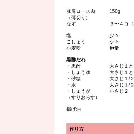
豚肩ロース肉 150g
（薄切り）
なす ３〜４コ（30
塩 少々
こしょう 少々
小麦粉 適量
黒酢だれ
・黒酢 大さじ１と１
・しょうゆ 大さじ１と１
・砂糖 大さじ１/
・水 大さじ１/
・しょうが 小さじ２
（すりおろす）
揚げ油
作り方