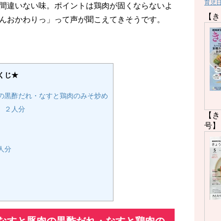
育児
間違いない味。ポイントは鶏肉が固くならないよ
【き
んおかわりっ」って声が聞こえてきそうです。
くじ★
の黒酢だれ・なすと鶏肉のみそ炒め
 ２人分
【き
号】
人分