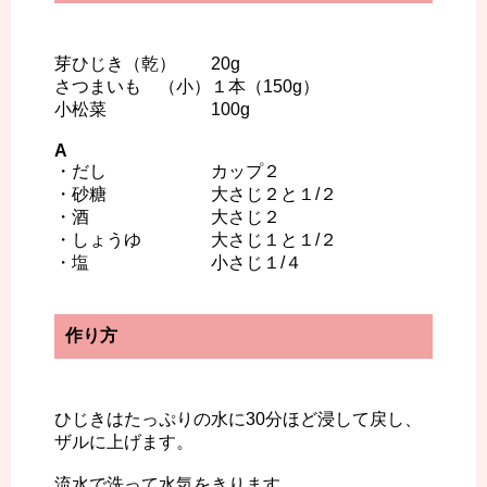
芽ひじき（乾） 20g
さつまいも （小）１本（150g）
小松菜 100g
A
・だし カップ２
・砂糖 大さじ２と１/２
・酒 大さじ２
・しょうゆ 大さじ１と１/２
・塩 小さじ１/４
作り方
ひじきはたっぷりの水に30分ほど浸して戻し、
ザルに上げます。
流水で洗って水気をきります。