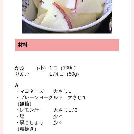
材料
かぶ （小）１コ（100g）
りんご １/４コ（50g）
A
・マヨネーズ 大さじ１
・プレーンヨーグルト 大さじ１
（無糖）
・レモン汁 大さじ１/２
・塩 少々
・黒こしょう 少々
（粗挽き）