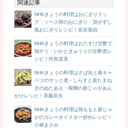
関連記事
NHKきょうの料理はおにぎりドッ
グ・ソース卵のおにぎり・混ぜずし
風おにぎりレシピ！高谷亜由
NHKきょうの料理はおたすけ甘酢で
鶏チリ・いかときゅうりの甘酢煮レ
シピ！杵島直美
NHKきょうの料理はさば缶と春キャ
ベツのサッと煮・しらすと新たまね
ぎのぬたあえ・桜鯛の新じゃがあん
かけレシピ！斉藤辰夫
NHKきょうの料理は鶏ももと新じゃ
がのカレーオイスター炒めレシピ！
小林まさみ