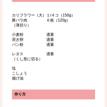
カリフラワー（大）１/４コ（150g）
豚バラ肉 ６枚（120g）
（薄切り）
小麦粉 適量
溶き卵 適量
パン粉 適量
レタス 適量
（くし形に切る）
塩
こしょう
揚げ油
作り方