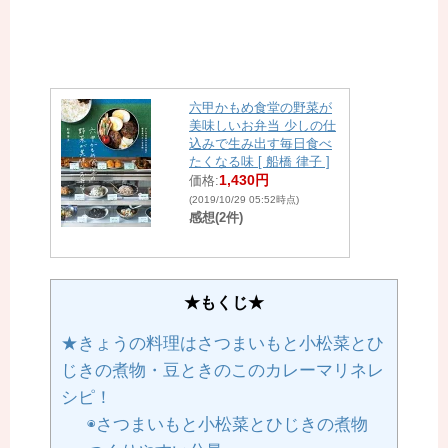
六甲かもめ食堂の野菜が
美味しいお弁当 少しの仕
込みで生み出す毎日食べ
たくなる味 [ 船橋 律子 ]
1,430円
価格:
(2019/10/29 05:52時点)
感想(2件)
★もくじ★
★きょうの料理はさつまいもと小松菜とひ
じきの煮物・豆ときのこのカレーマリネレ
シピ！
◉さつまいもと小松菜とひじきの煮物