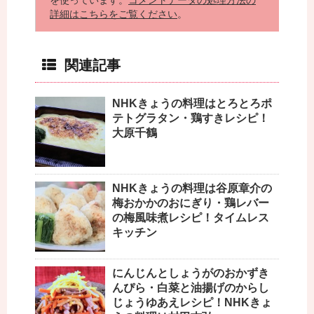
を使っています。
コメントデータの処理方法の
詳細はこちらをご覧ください
。
関連記事
NHKきょうの料理はとろとろポ
テトグラタン・鶏すきレシピ！
大原千鶴
NHKきょうの料理は谷原章介の
梅おかかのおにぎり・鶏レバー
の梅風味煮レシピ！タイムレス
キッチン
にんじんとしょうがのおかずき
んぴら・白菜と油揚げのからし
じょうゆあえレシピ！NHKきょ