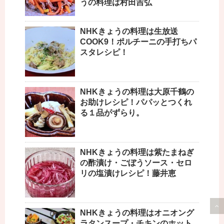
うの料理は村田吉弘
NHKきょうの料理は生放送
COOK9！ポルチーニの手打ちパ
スタレシピ！
NHKきょうの料理は大原千鶴の
お助けレシピ！パパッとつくれ
る１品がずらり。
NHKきょうの料理は紫たまねぎ
の酢漬け・ごぼうソース・セロ
リの塩漬けレシピ！藤井恵
NHKきょうの料理はオニオング
ラタンスープ・チキンのホット