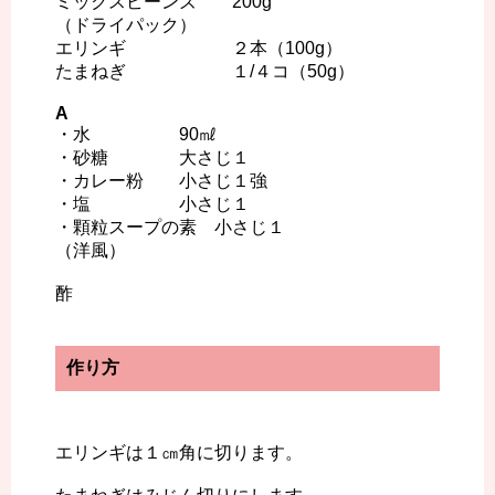
ミックスビーンズ 200g
（ドライパック）
エリンギ ２本（100g）
たまねぎ １/４コ（50g）
A
・水 90㎖
・砂糖 大さじ１
・カレー粉 小さじ１強
・塩 小さじ１
・顆粒スープの素 小さじ１
（洋風）
酢
作り方
エリンギは１㎝角に切ります。