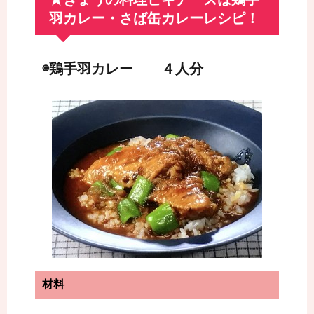
羽カレー・さば缶カレーレシピ！
◉鶏手羽カレー ４人分
材料