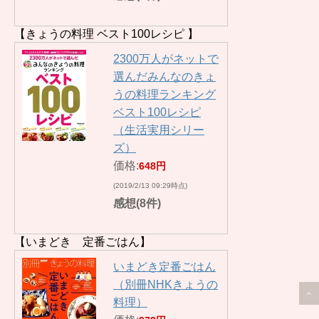
【きょうの料理 ベスト100レシピ 】
2300万人がネットで
選んだみんなのきょ
うの料理ランキング
ベスト100レシピ
（生活実用シリー
ズ）
価格:
648円
(2019/2/13 09:29時点)
感想(8件)
【いまどき 定番ごはん】
いまどき定番ごはん
（別冊NHKきょうの
料理）