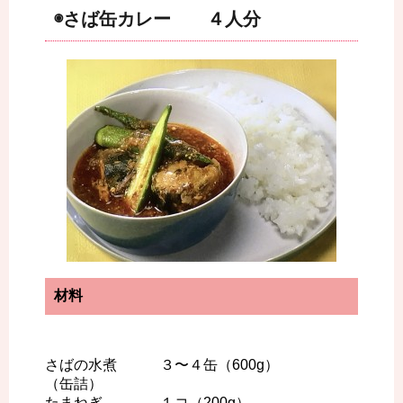
◉さば缶カレー ４人分
材料
さばの水煮 ３〜４缶（600g）
（缶詰）
たまねぎ １コ（200g）