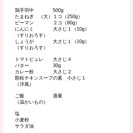
鶏手羽中 500g
たまねぎ （大）１コ（250g）
ピーマン ２コ（80g）
にんにく 大さじ１（10g）
（すりおろす）
しょうが 大さじ１（10g）
（すりおろす）
トマトピュレ 大さじ４
バター 30g
カレー粉 大さじ２
顆粒チキンスープの素 小さじ１
（洋風）
ご飯 適量
（温かいもの）
塩
小麦粉
サラダ油