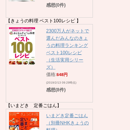
感想(0件)
【きょうの料理 ベスト100レシピ 】
2300万人がネットで
選んだみんなのきょ
うの料理ランキング
ベスト100レシピ
（生活実用シリー
ズ）
価格:
648円
(2019/2/13 09:29時点)
感想(8件)
【いまどき 定番ごはん】
いまどき定番ごはん
（別冊NHKきょうの