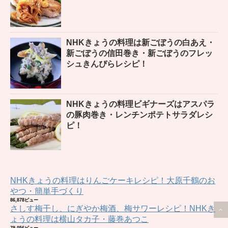
NHKきょうの料理は新ごぼうの白あえ・
新ごぼうの信田巻き・新ごぼうのフレッ
シュきんぴらレシピ！
NHKきょうの料理ビギナーズはアスパラ
の豚肉巻き・レンチンポテトサラダレシ
ピ！
NHKきょうの料理はりんごケーキレシピ！大原千鶴のお
やつ・簡単手づくり
86,878ビュー
さしす梅干し、にぎやか梅酒、梅サワーレシピ！NHKき
ょうの料理は横山タカ子・藤巻あつこ