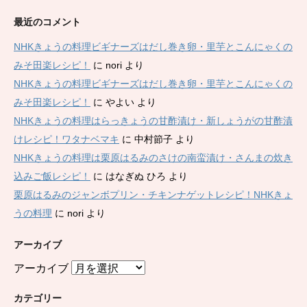
最近のコメント
NHKきょうの料理ビギナーズはだし巻き卵・里芋とこんにゃくの
みそ田楽レシピ！
に
nori
より
NHKきょうの料理ビギナーズはだし巻き卵・里芋とこんにゃくの
みそ田楽レシピ！
に
やよい
より
NHKきょうの料理はらっきょうの甘酢漬け・新しょうがの甘酢漬
けレシピ！ワタナベマキ
に
中村節子
より
NHKきょうの料理は栗原はるみのさけの南蛮漬け・さんまの炊き
込みご飯レシピ！
に
はなぎぬ ひろ
より
栗原はるみのジャンボプリン・チキンナゲットレシピ！NHKきょ
うの料理
に
nori
より
アーカイブ
アーカイブ
カテゴリー