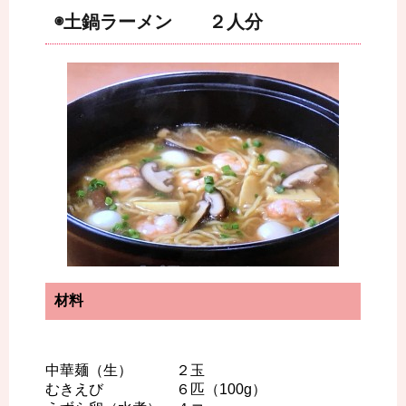
◉土鍋ラーメン ２人分
材料
中華麺（生） ２玉
むきえび ６匹（100g）