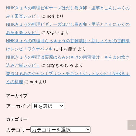
NHKきょうの料理ビギナーズはだし巻き卵・里芋とこんにゃくの
みそ田楽レシピ！
に
nori
より
NHKきょうの料理ビギナーズはだし巻き卵・里芋とこんにゃくの
みそ田楽レシピ！
に
やよい
より
NHKきょうの料理はらっきょうの甘酢漬け・新しょうがの甘酢漬
けレシピ！ワタナベマキ
に
中村節子
より
NHKきょうの料理は栗原はるみのさけの南蛮漬け・さんまの炊き
込みご飯レシピ！
に
はなぎぬ ひろ
より
栗原はるみのジャンボプリン・チキンナゲットレシピ！NHKきょ
うの料理
に
nori
より
アーカイブ
アーカイブ
カテゴリー
カテゴリー