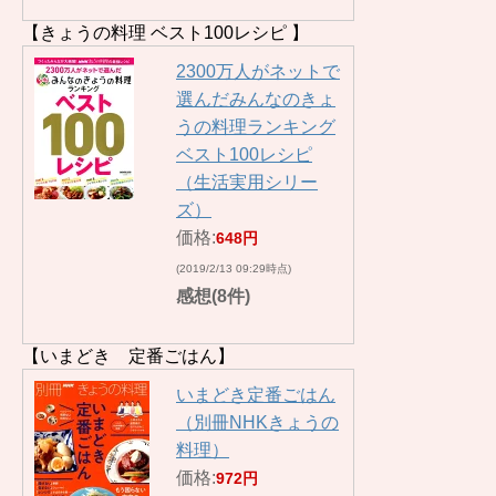
【きょうの料理 ベスト100レシピ 】
2300万人がネットで
選んだみんなのきょ
うの料理ランキング
ベスト100レシピ
（生活実用シリー
ズ）
価格:
648円
(2019/2/13 09:29時点)
感想(8件)
【いまどき 定番ごはん】
いまどき定番ごはん
（別冊NHKきょうの
料理）
価格:
972円