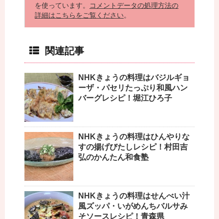
を使っています。
コメントデータの処理方法の
詳細はこちらをご覧ください
。
関連記事
NHKきょうの料理はバジルギョ
ーザ・パセリたっぷり和風ハン
バーグレシピ！堀江ひろ子
NHKきょうの料理はひんやりな
すの揚げびたしレシピ！村田吉
弘のかんたん和食塾
NHKきょうの料理はせんべい汁
風ズッパ・いがめんちバルサみ
そソースレシピ！青森県