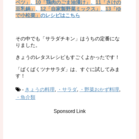
ベツ」
、
10「鶏肉のごま油漬け」
、
11「さけの
豆乳鍋」
、
12「自家製野菜ミックス」
、
13「ゆ
で小松菜」
のレシピはこちら
その中でも「サラダチキン」はうちの定番にな
りました。
きょうのレタスレシピもすごくよかったです！
「ぱくぱくツナサラダ」は、すぐに試してみま
す！
-
きょうの料理
,
・サラダ
,
・野菜おかず料理
,
・魚介類
Sponsord Link