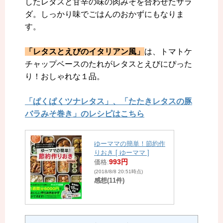
したレタスと甘辛の味の肉みそを合わせたサラ
ダ。しっかり味でごはんのおかずにもなりま
す。
「レタスとえびのイタリアン風」
は、トマトケ
チャップベースのたれがレタスとえびにぴった
り！おしゃれな１品。
「ぱくぱくツナレタス」、「たたきレタスの豚
バラみそ巻き」のレシピはこちら
ゆーママの簡単！節約作
りおき [ ゆーママ ]
993円
価格:
(2018/8/8 20:51時点)
感想(11件)