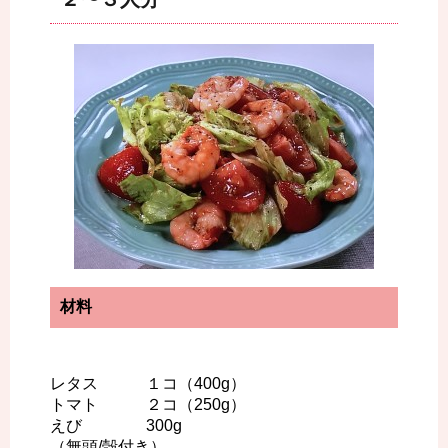
材料
レタス １コ（400g）
トマト ２コ（250g）
えび 300g
（無頭/殻付き）