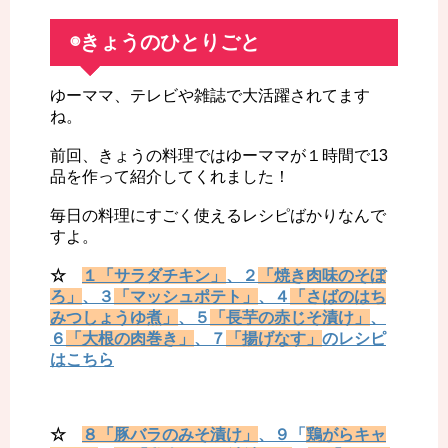
◉きょうのひとりごと
ゆーママ、テレビや雑誌で大活躍されてます
ね。
前回、きょうの料理ではゆーママが１時間で13
品を作って紹介してくれました！
毎日の料理にすごく使えるレシピばかりなんで
すよ。
☆
１「サラダチキン」
、２
「焼き肉味のそぼ
ろ」
、３
「マッシュポテト」
、４
「さばのはち
みつしょうゆ煮」
、５
「長芋の赤じそ漬け」
、
６
「大根の肉巻き」
、７
「揚げなす」
のレシピ
はこちら
☆
８「豚バラのみそ漬け」
、９「
鶏がらキャ