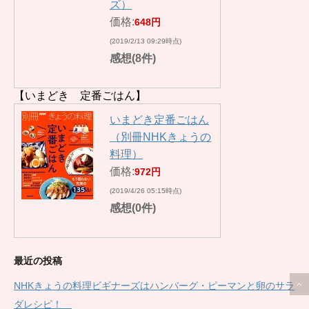
ズ）
価格:
648円
(2019/2/13 09:29時点)
感想(8件)
【いまどき 定番ごはん】
いまどき定番ごはん
（別冊NHKきょうの
料理）
価格:
972円
(2019/4/26 05:15時点)
感想(0件)
最近の投稿
NHKきょうの料理ビギナーズはハンバーグ・ピーマンと卵のサラ
ダレシピ！