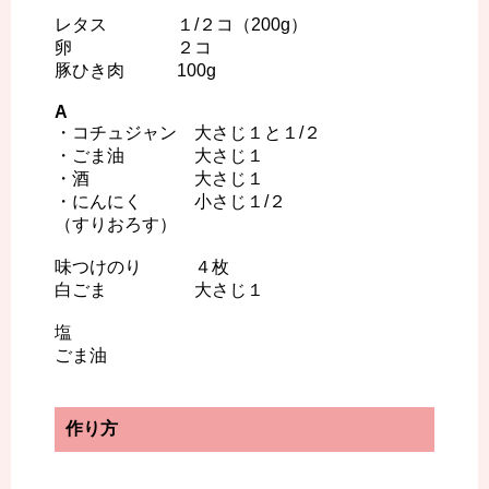
レタス １/２コ（200g）
卵 ２コ
豚ひき肉 100g
A
・コチュジャン 大さじ１と１/２
・ごま油 大さじ１
・酒 大さじ１
・にんにく 小さじ１/２
（すりおろす）
味つけのり ４枚
白ごま 大さじ１
塩
ごま油
作り方