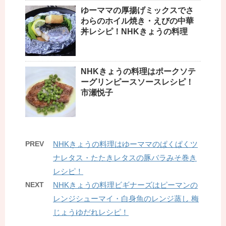
ゆーママの厚揚げミックスでさ
わらのホイル焼き・えびの中華
丼レシピ！NHKきょうの料理
NHKきょうの料理はポークソテ
ーグリンピースソースレシピ！
市瀬悦子
PREV
NHKきょうの料理はゆーママのぱくぱくツ
ナレタス・たたきレタスの豚バラみそ巻き
レシピ！
NEXT
NHKきょうの料理ビギナーズはピーマンの
レンジシューマイ・白身魚のレンジ蒸し 梅
じょうゆだれレシピ！